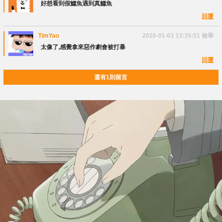
Tinymelody
好想看到假鱷魚遇到真鱷魚
回覆
TimYao
2020-01-03 13:35:51
檢舉
太像了,感覺拿來惡作劇會被打暴
回覆
還有1則留言