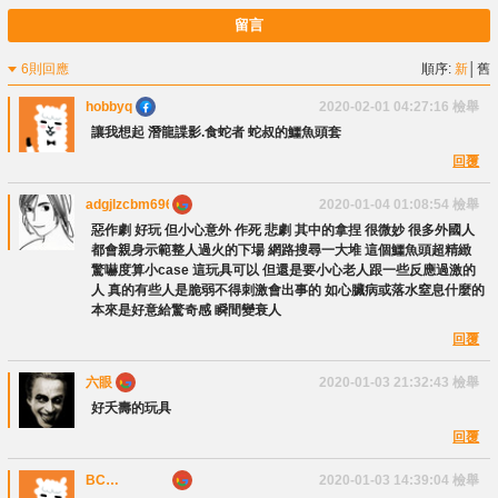
留言
6則回應
順序:
新
│
舊
hobbyq
2020-02-01 04:27:16
檢舉
讓我想起 潛龍諜影.食蛇者 蛇叔的鱷魚頭套
回覆
adgjlzcbm6969
2020-01-04 01:08:54
檢舉
惡作劇 好玩 但小心意外 作死 悲劇 其中的拿捏 很微妙 很多外國人
都會親身示範整人過火的下場 網路搜尋一大堆 這個鱷魚頭超精緻
驚嚇度算小case 這玩具可以 但還是要小心老人跟一些反應過激的
人 真的有些人是脆弱不得刺激會出事的 如心臟病或落水窒息什麼的
本來是好意給驚奇感 瞬間變衰人
回覆
六眼
2020-01-03 21:32:43
檢舉
好夭壽的玩具
回覆
BC
2020-01-03 14:39:04
檢舉