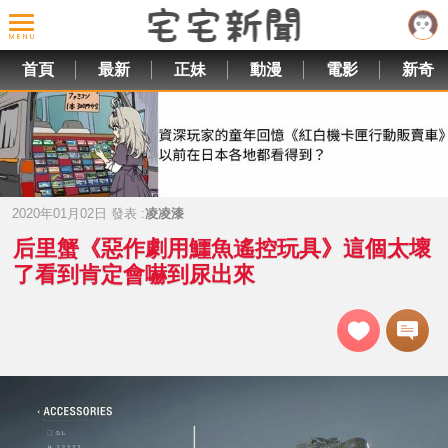
首頁
最新
正妹
動漫
電影
新奇
2020年01月02日 發表 :
凌凌漆
后里蟹《惡作劇用鱷魚遙控玩具》這個太壞
了看到肯定會嚇到尿出來