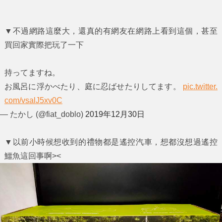
▼不過網路這麼大，還真的有網友在網路上看到這個，甚至
買回家實際把玩了一下
持ってますね。
お風呂に浮かべたり、庭に忍ばせたりしてます。
pic.twitter.
com/vsalJ5xv0C
— たかし (@fiat_doblo)
2019年12月30日
▼以前小時候想收到的禮物都是遙控汽車，想都沒想過遙控
鱷魚這回事啊><