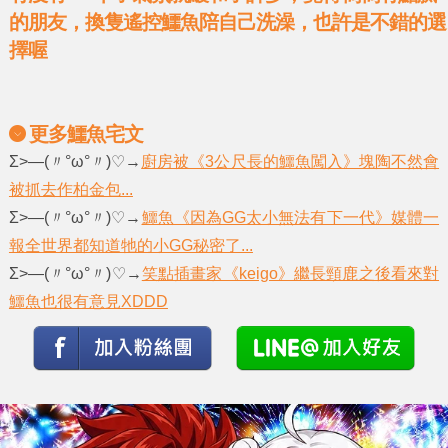
的朋友，換隻遙控鱷魚陪自己洗澡，也許是不錯的選
擇喔
更多鱷魚宅文
Σ>―(〃°ω°〃)♡→
廚房被《3公尺長的鱷魚闖入》塊陶不然會
被抓去作柏金包...
Σ>―(〃°ω°〃)♡→
鱷魚《因為GG太小無法有下一代》媒體一
報全世界都知道牠的小GG秘密了...
Σ>―(〃°ω°〃)♡→
笑點插畫家《keigo》繼長頸鹿之後看來對
鱷魚也很有意見XDDD