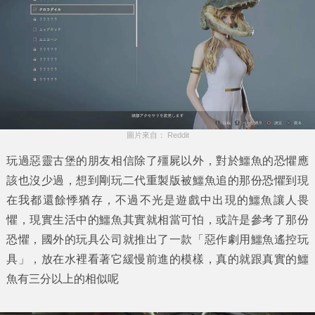
圖片來自： Reddit
玩過惡靈古堡的朋友相信除了殭屍以外，對於鱷魚的恐懼應
該也沒少過，想到剛玩二代重製版被鱷魚追的那份恐懼到現
在我都還餘悸猶存，不過不光是遊戲中出現的鱷魚讓人畏
懼，現實生活中的鱷魚其實就相當可怕，或許是參考了那份
恐懼，國外的玩具公司就推出了一款「
惡作劇用鱷魚遙控玩
具
」，放在水裡看著它緩慢前進的模樣，真的就跟真實的鱷
魚有三分以上的相似呢