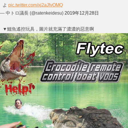
よ
pic.twitter.com/xj2aJfvOMQ
— 中トロ議長 (@ratenkeidesu)
2019年12月28日
▼鱷魚遙控玩具，圖片就充滿了濃濃的惡意啊