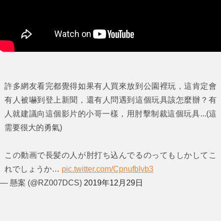
許多網友看完都覺得如果有人買來放到公園裡玩，這肯定會
有人被嚇到登上新聞，還有人問遇到這個玩具該怎麼辦？有
人就建議向這個影片的小哥一樣，用肘擊制裁這個玩具...(這
需要很大的勇氣)
この動画で長髪の人が肘打ち込んでるのってもしかしてこ
れでしょうか…
pic.twitter.com/CpnufbIvb3
— 懸案 (@RZ007DCS)
2019年12月29日