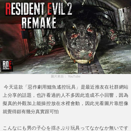
圖片來自： YouTube
今天這款「惡作劇用鱷魚遙控玩具」是最近推友在社群網站
上分享的話題，也許看過的人不多因此造成不小回響，因為
擬真的外觀加上能操控放在水裡會動，因此光看圖片靠想像
就覺得頗有幾分真實跟可怕
こんなにも男の子心を揺さぶり玩具ってなかなか無いです