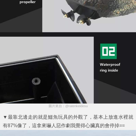
圖片來自：@ratenkeidesu
▼最靠北邊走的就是鱷魚玩具的外觀了，基本上放進水裡就
有87%像了，這拿來嚇人惡作劇我覺得心臟真的會停掉==