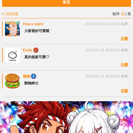
留言
3則回應
順序:
新
│
舊
Peace spirit
2020-03-26 22:49:47
檢舉
大家都好可愛喔
回覆
Emily
2020-03-26 19:30:23
檢舉
真的超級可愛♡
回覆
楊德
2020-03-26 18:09:26
檢舉
動物紳士
回覆