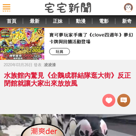
首頁
最新
正妹
動漫
電影
新奇
2020年03月26日 發表 :
凌凌漆
水族館內驚見《企鵝成群結隊逛大街》反正
閉館就讓大家出來放放風