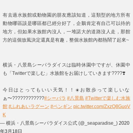
有去過水族館或動物園的朋友應該知道，這類型的地方所有
動物哪區該是哪區都已經分好了，企鵝肯定有自己可以待的
地方，但如果水族館內沒人，一堆諾大的道路沒人走，那館
方的這個放風決定還真是有趣，整個水族館內都熱鬧了起來~
横浜・八景島シーパラダイスは臨時休園中ですが、休園中
も「Twitterで楽しむ」水族館をお届けしていきます????❣️
今日はとってもいい天気！！☀️お散歩って楽しいな
ぁ〜????????????
#シーパラ
#八景島
#Twitterで楽しむ水族
館
#ふれあいラグーン
#ペンギン
pic.twitter.com/ZxzQ8GuoV
K
— 横浜・八景島シーパラダイス公式 (@_seaparadise_)
2020
年3月18日