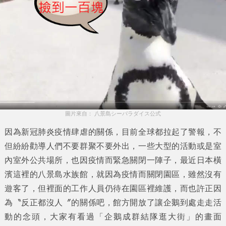
圖片來自： 八景島シーパラダイス公式
因為新冠肺炎疫情肆虐的關係，目前全球都拉起了警報，不
但紛紛勸導人們不要群聚不要外出，一些大型的活動或是室
內室外公共場所，也因疫情而緊急關閉一陣子，最近日本橫
濱這裡的八景島水族館，就因為疫情而關閉園區，雖然沒有
遊客了，但裡面的工作人員仍待在園區裡維護，而也許正因
為〝反正都沒人〞的關係吧，館方開放了讓企鵝到處走走活
動的念頭，大家有看過「
企鵝成群結隊逛大街
」的畫面