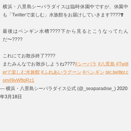
横浜・八景島シーパラダイスは臨時休園中ですが、休園中
も「Twitterで楽しむ」水族館をお届けしていきます????❣️
最後はペンギン水槽????下から見るとこうなってたん
だ〜????
これにてお散歩終了????
またみんなでお散歩しようね????
#シーパラ
#八景島
#Twitt
erで楽しむ水族館
#ふれあいラグーン
#ペンギン
pic.twitter.c
om/i9vWftgRz1
— 横浜・八景島シーパラダイス公式 (@_seaparadise_)
2020
年3月18日