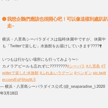
我想企鵝們應該也很開心吧！可以像這樣到處趴趴
走~
横浜・八景島シーパラダイスは臨時休園中ですが、休園中
も「Twitterで楽しむ」水族館をお届けしていきます????❣️
いつもは行かない場所にも行ってみよう〜✨
カメラアピールも忘れずに????????
#シーパラ
#八景島
#T
witterで楽しむ水族館
#ふれあいラグーン
#ペンギン
pic.twitt
er.com/EgF6hiq9L5
— 横浜・八景島シーパラダイス公式 (@_seaparadise_)
2020
年3月18日