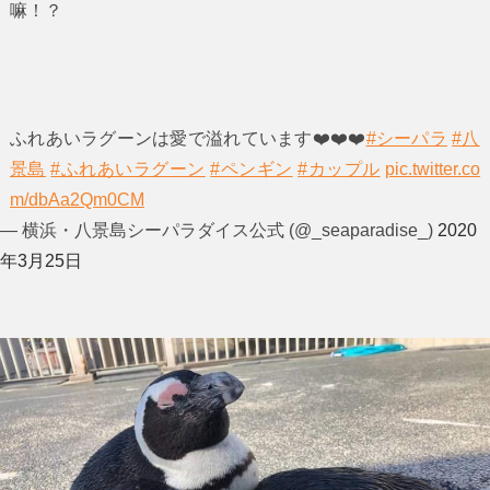
嘛！？
ふれあいラグーンは愛で溢れています❤️❤️❤️
#シーパラ
#八
景島
#ふれあいラグーン
#ペンギン
#カップル
pic.twitter.co
m/dbAa2Qm0CM
— 横浜・八景島シーパラダイス公式 (@_seaparadise_)
2020
年3月25日