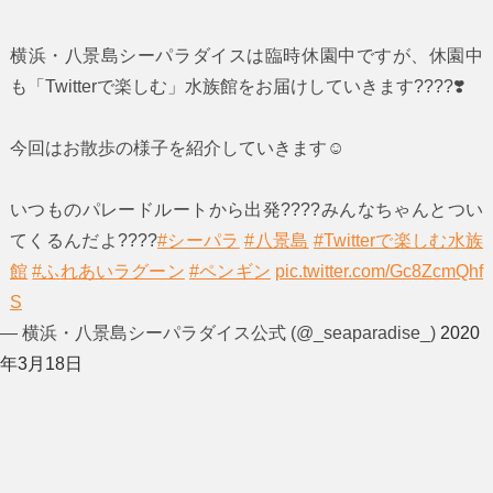
横浜・八景島シーパラダイスは臨時休園中ですが、休園中
も「Twitterで楽しむ」水族館をお届けしていきます????❣️
今回はお散歩の様子を紹介していきます☺️
いつものパレードルートから出発????みんなちゃんとつい
てくるんだよ????
#シーパラ
#八景島
#Twitterで楽しむ水族
館
#ふれあいラグーン
#ペンギン
pic.twitter.com/Gc8ZcmQhf
S
— 横浜・八景島シーパラダイス公式 (@_seaparadise_)
2020
年3月18日