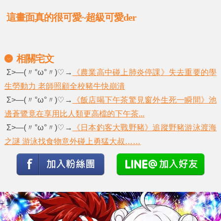
這畫面真的很可愛~超級可愛der
相關宅文
Σ>―(〃°ω°〃)♡→
《農業高中碰上肺炎停課》失去重要的學
生勞動力 老師照顧全校豬牛快崩潰
Σ>―(〃°ω°〃)♡→
《飯店喝下午茶驚見窗外生死一瞬間》池
邊蒼鷺竟在享用比人類更高檔的下午茶...
Σ>―(〃°ω°〃)♡→
《日本釣客大戰野豬》追蹤野豬游泳渡海
之謎 游泳找食物意外碰上勇猛大叔……