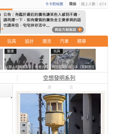
卡卡粉絲團
简体
線上人數：4574
玩具
設計
潮流
汽車
精華
動漫
玩具
的
《獵人的揍敵客家》動畫出現
韓國鋼彈迷遊日本《買鋼普拉
拿
的這個剪影是誰？你是不是忘
塞不進行李箱》網友們集思廣
空想發明系列
記還有這號人物了
益提供解方了……
廣告