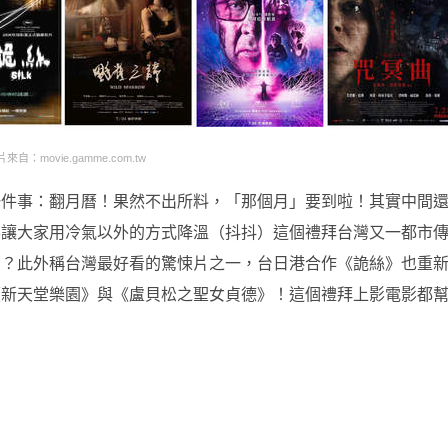
來自：movie.gamme.com.tw
一件事：翻月曆！果然不出所料，「那個月」要到啦！其實中間
要讓大家用冷氣以外的方式降溫（抖抖）這個禮拜台灣又一都市
個？此外稱台灣最好看的驚悚片之一，台日港合作《詭絲》也重
《新天堂樂園》與《盧貝松之聖女貞德》！這個禮拜上影電影都