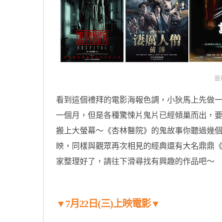
圖片
看到這個禮拜的電影海報色調，小狄馬上先做
一個月，但是各種驚悚片鬼片已經傾巢而出，
搬上大螢幕～《杏林醫院》的鬼故事你聽過幾
映，同樣與觀眾再次相見的經典還有大名鼎鼎
家整理好了，請往下滑尋找有興趣的作品吧～
▼7月22日(三)上映電影▼