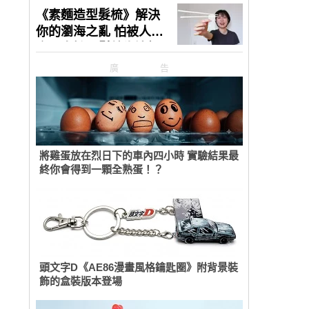
廣告
將雞蛋放在烈日下的車內四小時 實驗結果最
終你會得到一顆全熟蛋！？
頭文字D《AE86漫畫風格鑰匙圈》附背景裝
飾的盒裝版本登場