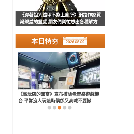
《穿著詛咒鎧甲不能上廁所》網路作家質
疑親戚的靈感 網友們幫忙想出各種解方
了
2026.08.09