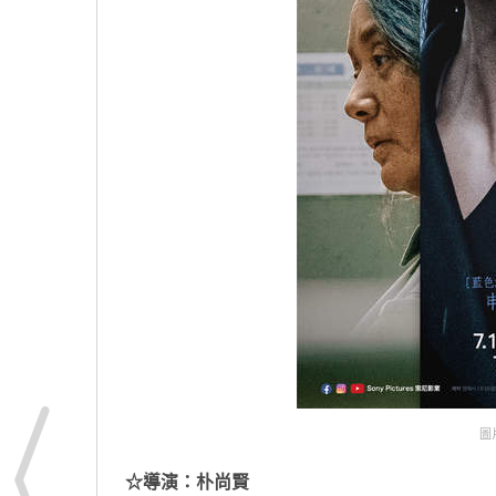
圖片
☆
導演：朴尚賢