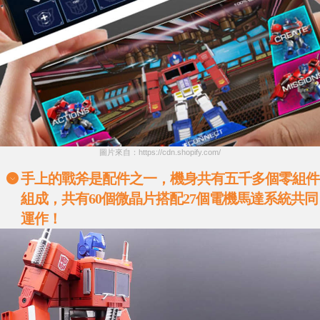
圖片來自：https://cdn.shopify.com/
手上的戰斧是配件之一，機身共有五千多個零組件
組成，共有
60
個微晶片搭配
27
個電機馬達系統共同
運作！