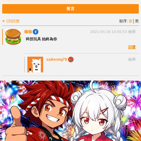
留言
1則回應
順序:
新
│
舊
楊德
2021-04-16 14:50:53
檢舉
科技玩具 始終為你
回覆
saikeong79
檢舉