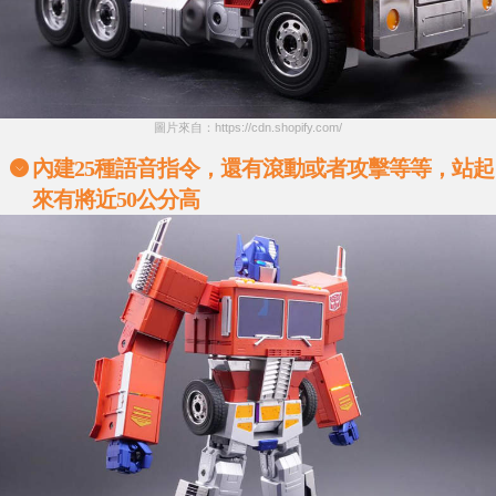
圖片來自：https://cdn.shopify.com/
內建
25
種語音指令，還有滾動或者攻擊等等，站起
來有將近
50
公分高