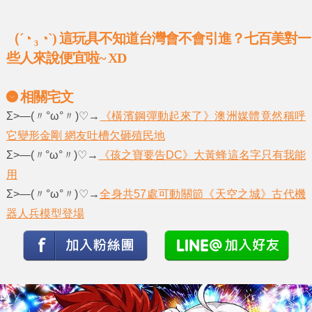
（´◔ ₃ ◔`) 這玩具不知道台灣會不會引進？七百美對一
些人來說便宜啦~ XD
相關宅文
Σ>―(〃°ω°〃)♡→
《橫濱鋼彈動起來了》澳洲媒體竟然稱呼
它變形金剛 網友吐槽欠砸殖民地
Σ>―(〃°ω°〃)♡→
《孩之寶要告DC》大黃蜂這名字只有我能
用
Σ>―(〃°ω°〃)♡→
全身共57處可動關節《天空之城》古代機
器人兵模型登場