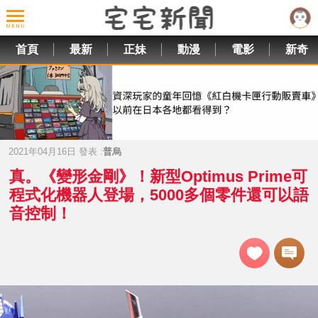
首頁
最新
正妹
動漫
電影
新奇
2021年04月16日 發表 :
普烏
真。《變形金剛》！新型Optimus Prime可
程式化機器人登場，5000多個零件還可以語
音控制！