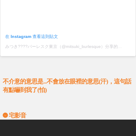
在 Instagram 查看這則貼文
みつき????バーレスク東京（@mitsuki_burlesque）分享的貼文
不介意的意思是...不會放在眼裡的意思(汗)，這句話
有點嚇到我了(怕)
宅影音