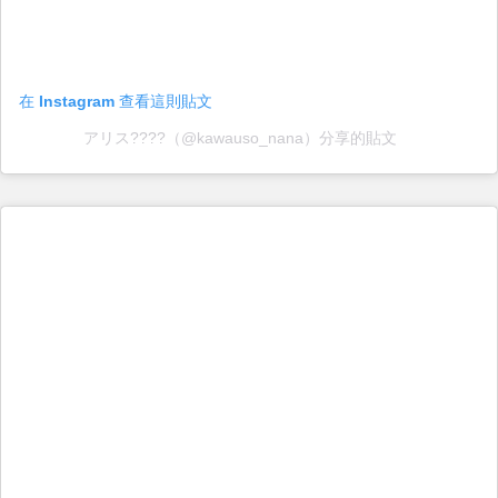
在 Instagram 查看這則貼文
アリス????（@kawauso_nana）分享的貼文