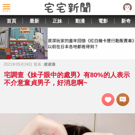
首頁
最新
正妹
動漫
電影
新奇
2021年05月24日 發表 :
凌凌漆
宅調查《妹子眼中的處男》有80%的人表示
不介意童貞男子，好消息啊~