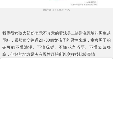
圖片來自：5chまとめ
我覺得女孩大部份表示不介意的看法是...越是沒經驗的男生越
單純，跟那種交往過20~30個女孩子的男性來說，童貞男子的
確可能不懂浪漫、不懂玩樂、不懂花言巧語、不懂氣氛餐
廳，但好的地方是沒有異性經驗所以交往後比較專情