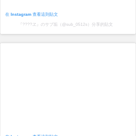
在 Instagram 查看這則貼文
『????️ヱ』のサブ垢（@sub_0512s）分享的貼文