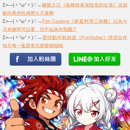
Σ>―(〃°ω°〃)♡→
橡膠之日《各種咬著保險套的女孩》這個
動作果然性感歷久不衰啊
Σ>―(〃°ω°〃)♡→
Pan Cooking《家庭料理三杯雞》以為今
天有鋼琴可以看，但不知為何我餓了
Σ>―(〃°ω°〃)♡→
愛情動作新頻道《Pornhuber》情侶合作
拍片每一集新單元都要啪啪啪