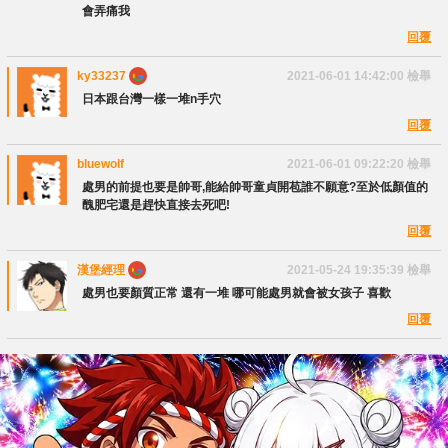
會弄痛我
回覆
ky33237
2021-06-01 14:42:00
檢舉
日本跟台灣一樣一堆n手穴
回覆
bluewolf
2021-06-01 09:22:20
檢舉
處男的前提也要是帥哥,能給帥哥童貞開苞誰不願意?至於低顏值的
醜肥宅還是趕快直接去死吧!
回覆
漢堡經理
2021-05-24 19:35:39
檢舉
處男也要顏質正常 還有一堆 哪可能處男就會被女孩子 喜歡
回覆