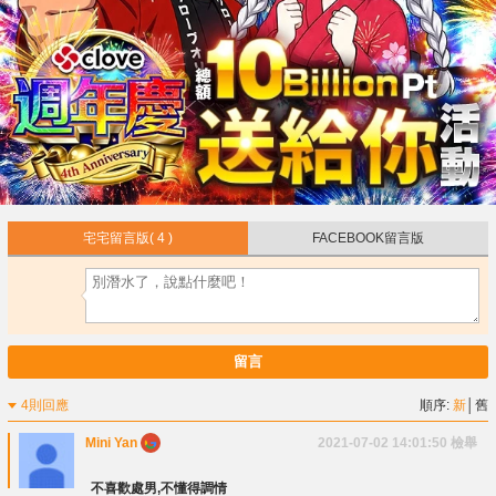
宅宅留言版
( 4 )
FACEBOOK留言版
留言
4則回應
順序:
新
│
舊
Mini Yan
2021-07-02 14:01:50
檢舉
不喜歡處男,不懂得調情