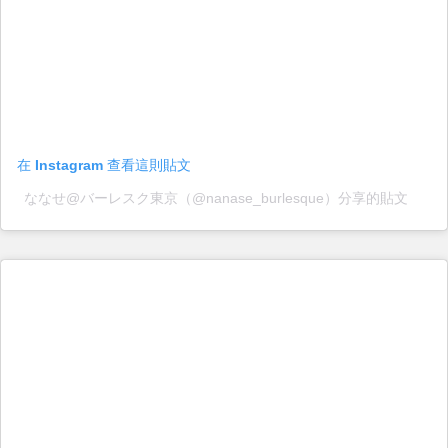
在 Instagram 查看這則貼文
ななせ@バーレスク東京（@nanase_burlesque）分享的貼文