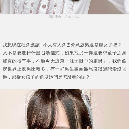
圖片來自：松本ももな
我想現在社會應該...不太有人會去介意處男還是處女了吧？！
又不是要進行什麼召喚儀式，如果找另一伴還要求童子之身
那真的很有事，不過今天這篇「
妹子眼中的處男
」，我們假
定世界上處男比較多，有一群男生徹頭徹尾沒談過戀愛沒啪
過，那從女孩子的角度她們是怎麼看的呢？