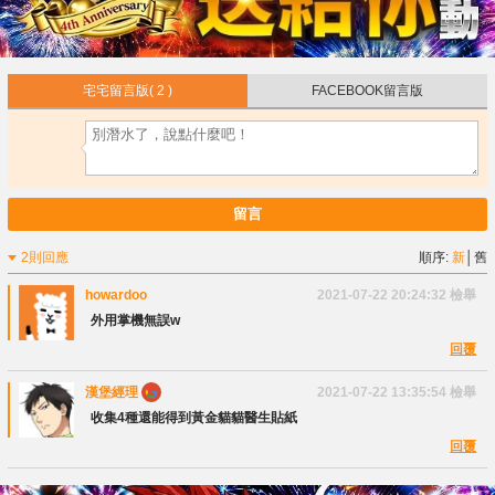
宅宅留言版
( 2 )
FACEBOOK留言版
留言
2則回應
順序:
新
│
舊
howardoo
2021-07-22 20:24:32
檢舉
外用掌機無誤w
回覆
漢堡經理
2021-07-22 13:35:54
檢舉
收集4種還能得到黃金貓貓醫生貼紙
回覆