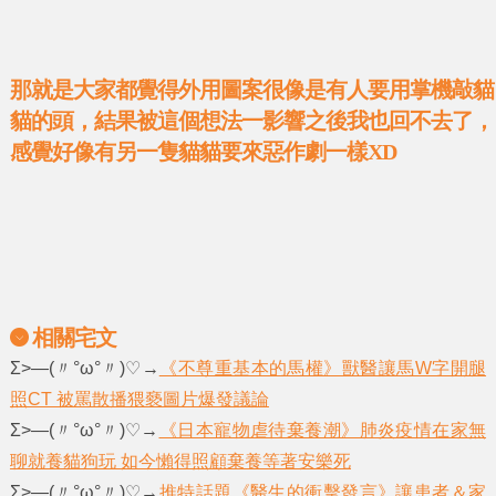
那就是大家都覺得外用圖案很像是有人要用掌機敲貓
貓的頭，結果被這個想法一影響之後我也回不去了，
感覺好像有另一隻貓貓要來惡作劇一樣XD
相關宅文
Σ>―(〃°ω°〃)♡→
《不尊重基本的馬權》獸醫讓馬W字開腿
照CT 被罵散播猥褻圖片爆發議論
Σ>―(〃°ω°〃)♡→
《日本寵物虐待棄養潮》肺炎疫情在家無
聊就養貓狗玩 如今懶得照顧棄養等著安樂死
Σ>―(〃°ω°〃)♡→
推特話題《醫生的衝擊發言》讓患者＆家