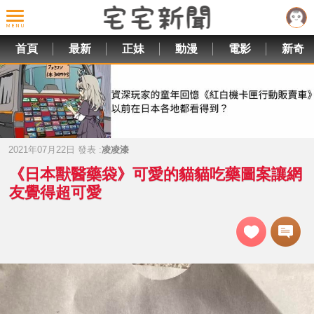
首頁
最新
正妹
動漫
電影
新奇
2021年07月22日 發表 :
凌凌漆
《日本獸醫藥袋》可愛的貓貓吃藥圖案讓網
友覺得超可愛