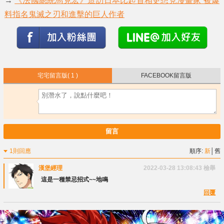
→
《法國總統馬克宏》造訪日本比起首相更想見漫畫家 被爆
料指名鬼滅之刃和進擊的巨人作者
宅宅留言版
( 1 )
FACEBOOK留言版
留言
1則回應
順序:
新
│
舊
漢堡經理
2022-03-28 13:08:43
檢舉
這是一種禁忌招式~~地鳴
回覆