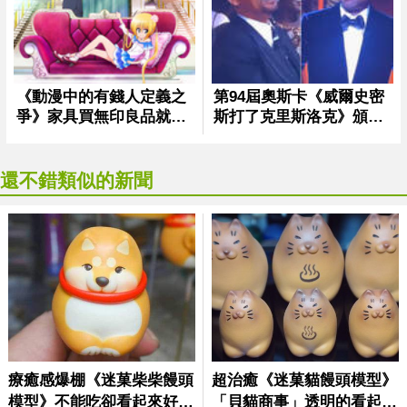
還不錯類似的新聞