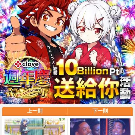
上一則
下一則