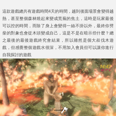
這款遊戲總共有遊戲時間4天的時間，越到後面場景會變得越
熱，甚至整個森林燒起來變成荒蕪的焦土，這時是玩家最後
可以控的時間，而除了身上會變得一絲不掛以外，最終你劈
柴的對象也會從木頭變成自己，這是不是在暗示些什麼？總
之最後的最後遊戲終究會結束，所以雖然是個大叔伐木遊
戲，但感覺整個遊戲水很深，不用加入會員但可以讓你進行
自我探討的遊戲