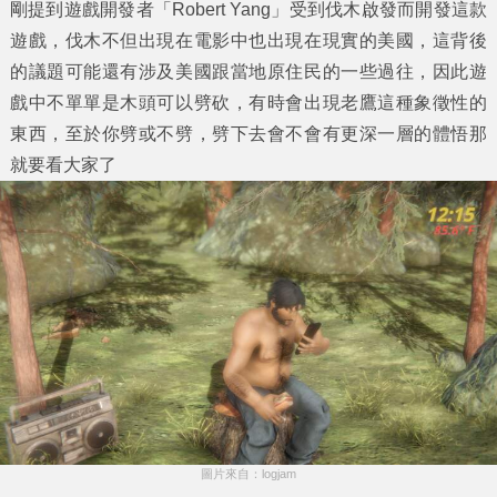
剛提到遊戲開發者「Robert Yang」受到伐木啟發而開發這款
遊戲，伐木不但出現在電影中也出現在現實的美國，這背後
的議題可能還有涉及美國跟當地原住民的一些過往，因此遊
戲中不單單是木頭可以劈砍，有時會出現老鷹這種象徵性的
東西，至於你劈或不劈，劈下去會不會有更深一層的體悟那
就要看大家了
圖片來自：logjam