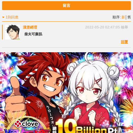
留言
1則回應
順序:
新
│
舊
漢堡經理
2022-05-20 02:47:05
檢舉
柴夫可撕肌
回覆