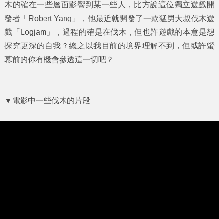
木的確在一些層面影響到某一些人，比方說這位獨立遊戲開
發者「Robert Yang」，他最近就開發了一款猛男大叔伐木遊
戲「
Logjam
」，過程的確是在伐木，但也許遊戲的本意是想
探究更深的自我？總之以我目前的境界理解不到，但或許螢
幕前的你有機會參透這一切吧？
▼電影中一些伐木的片段