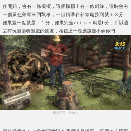
作開始，會有一條橫槓，這個橫槓上有一條斜線，這時會有
一個黃色斧頭來回飄移，一但精準在斜線處按到就＋３分，
如果差一點就是＋１分，如果完全ｍｉｓｓ就是0分，所以過
去有玩過節奏遊戲的朋友，相信這一塊應該難不倒你們
圖片來自：logjam