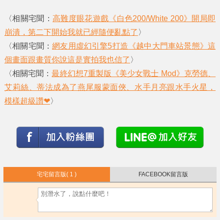
〈相關宅聞：
高難度眼花遊戲《白色200/White 200》開局即
崩潰，第二下開始我就已經隨便亂點了
〉
〈相關宅聞：
網友用虛幻引擎5打造《越中大門車站景態》這
個畫面跟畫質你說這是實拍我也信了
〉
〈相關宅聞：
最終幻想7重製版《美少女戰士 Mod》克勞德、
艾莉絲、蒂法成為了燕尾服蒙面俠、水手月亮跟水手火星，
模樣超級讚❤
〉
宅宅留言版
( 1 )
FACEBOOK留言版