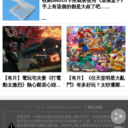
© 卡卡洛普 www.gamme.com.tw |
網站地圖
重要聲明：本網站為提供內容及檔案上載之平台，內容發佈者請確
保所提供之檔案/內容無任何違法或牴觸法令之虞。卡卡洛普無法調
解版權歸屬等相關法律糾紛，對所有上載之檔案和內容不負任何法