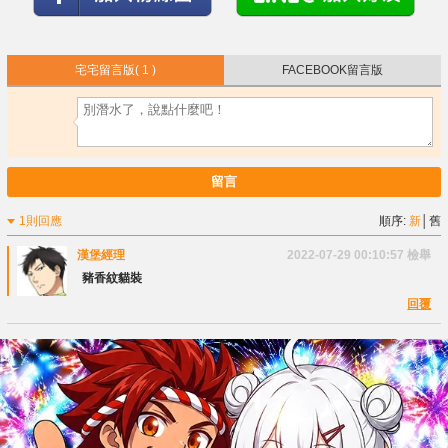
宅宅留言版
( 1 )
FACEBOOK留言版
留言
1則回應
順序:
新
│
舊
漢堡經理
2022-07-29 00:10:57
檢舉
豬香紋貓裝
回覆