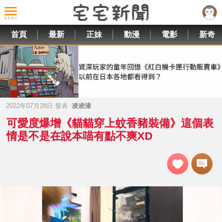
首頁
最新
正妹
動漫
電影
新奇
2022年07月28日 發表 :
凌凌漆
可愛度爆增《貓貓穿上蚊香豬裝備》這個表
情是不是在說本喵有點不爽XD