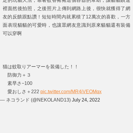
定的玩貓大法，靠著蚊香豬豬這個容器的幫助，讓貓貓鑽進
裡面然後拍照，之後照片上傳到網路上後，很快就獲得了網
友的反饋跟點讚！短短時間內就累積了12萬次的喜歡，一方
面表現貓貓的可愛時，也讓眾網友意識到原來貓貓還有裝備
可以穿啊
猫は蚊取りアーマーを装備した！！
防御力＋３
素早さ−100
愛おしさ＋222
pic.twitter.com/MR4iVEOMqx
— ネコランド (@NEKOLAND13)
July 24, 2022