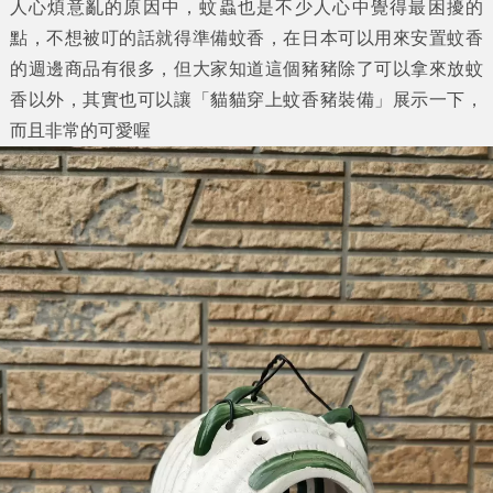
人心煩意亂的原因中，蚊蟲也是不少人心中覺得最困擾的
點，不想被叮的話就得準備蚊香，在日本可以用來安置蚊香
的週邊商品有很多，但大家知道這個豬豬除了可以拿來放蚊
香以外，其實也可以讓「
貓貓穿上蚊香豬裝備
」展示一下，
而且非常的可愛喔