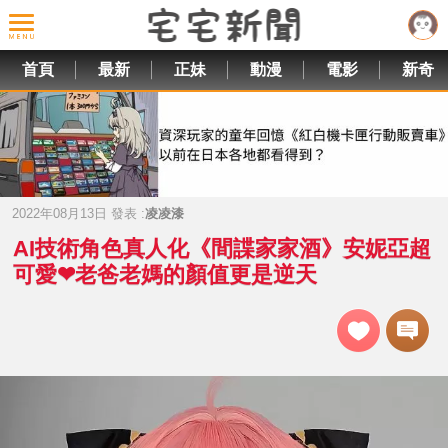
首頁
最新
正妹
動漫
電影
新奇
2022年08月13日 發表 :
凌凌漆
AI技術角色真人化《間諜家家酒》安妮亞超
可愛❤老爸老媽的顏值更是逆天