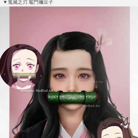
▼鬼滅之刃 竈門禰豆子