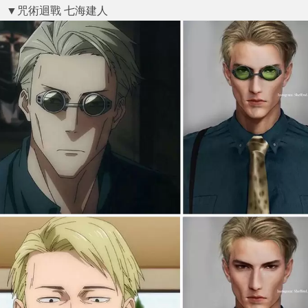
▼咒術迴戰 七海建人