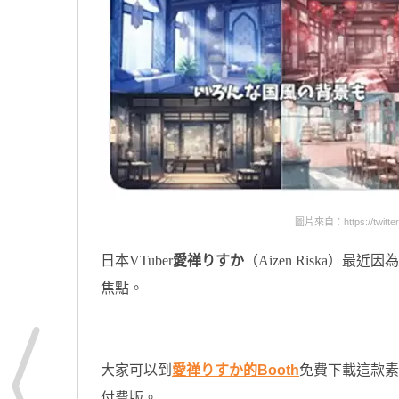
圖片來自：https://twitter.
日本VTuber
愛禅りすか
（Aizen Riska）最近
焦點。
大家可以到
愛禅りすか的Booth
免費下載這款素
付費版。