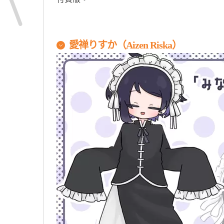
愛禅りすか
（Aizen Riska）