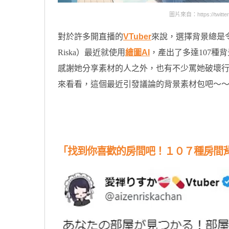
圖片來自：https://twitter.
對於許多開直播的
VTuber
來說，選擇背景總是令
Riska）最近就使用
繪圖AI
，產出了多達107種
感謝她分享素材的人之外，也有不少罵她破壞
來看看，這個最近引發議論的背景素材包吧～
原汁原味的內容在這裡
「找到你喜歡的房間吧！１０７種房間