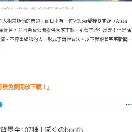
com/aizenriskachan/status/1648424556821110784
人相當煩惱的問題。而日本有一位VTuber
愛禅りすか
（Aizen
背景圖片，並且免費公開提供大家下載，引發了熱烈反響！但是除
行情、不尊重繪師的人，形成了兩極看法。以下就跟著
宅宅新聞
～
背景免費開放下載！」