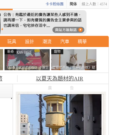
卡卡粉絲團
简体
線上人數：4574
玩具
設計
潮流
汽車
精華
新奇
寵物
石
《日本軍武迷的煩惱》子彈空
當貓咪遇到了《海豹抱枕》結
書
盒在日本超級貴 美國網友直
果玩了10天後，海豹一整個走
幣
以夏天為題材的AIR
接一大箱寄給他了
鐘笑翻網友
廣告