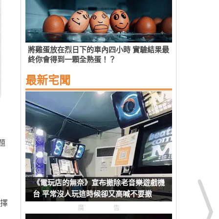
將雞蛋放在烈日下的車內四小時 實驗結果最
終你會得到一顆全熟蛋！？
最新宅聞
題
《電玩店的無奈》宣布撤除老音樂遊戲機
台 平常沒人玩這時候卻又高喊不要撤
擇
廣告