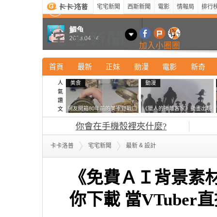
宅宅新聞
西斯新聞
電影
情報局
排行
最新
新奇
正妹
寵物
型男
Kuso
科技
鯛魚
2023.04.24
加入小圈圈
首頁
最新
正妹
動漫
電影
新奇
人
美食
動漫
氣
讚
網友開箱80年前的美軍野戰口
《獵人的揍敵客家》動畫出現
文
糧 罐頭本身保存良好，但裡
的這個剪影是誰？你是不是忘
你會在手機殼裡夾什麼?
面的味道...
記還有這號人物了
&
卡卡洛普
宅宅新聞
最新
設計
《免費ＡＩ背景素材
你下載 當VTube