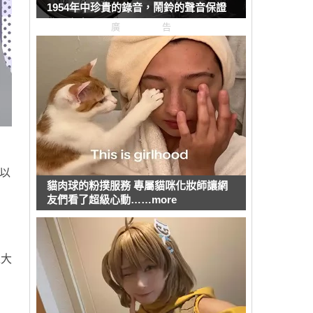
1954年中珍貴的錄音，鬧鈴的聲音保證
強而有力
廣告
以
貓肉球的粉撲服務 專屬貓咪化妝師讓網
友們看了超級心動……more
之大