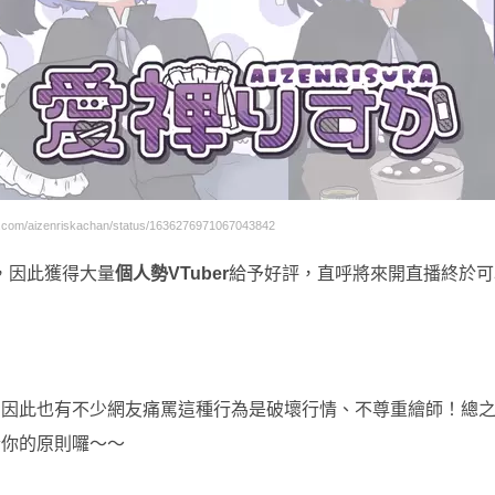
com/aizenriskachan/status/1636276971067043842
，因此獲得大量
個人勢VTuber
給予好評，直呼將來開直播終於可
，因此也有不少網友痛罵這種行為是破壞行情、不尊重繪師！總
合你的原則囉～～