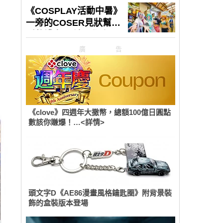
廣告
《clove》四週年大撒幣，總額100億日圓點
數該你賺爆！…<詳情>
頭文字D《AE86漫畫風格鑰匙圈》附背景裝
飾的盒裝版本登場