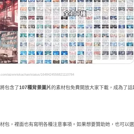
com/aizenriskachan/status/1648424556821110784
因為將包含了
107種背景圖片
的素材包免費開放大家下載，成為了話
材包，裡面也有寫明各種注意事項。如果想要贊助她，也可以選