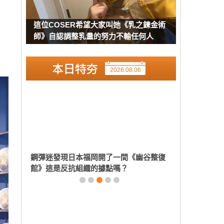
這位COSER希望大家叫她《乳之鍊金術
師》自認調整乳量的努力不輸任何人
2026.08.06