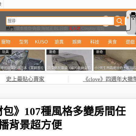
榜
動漫
美食
詭異
娛樂
汽車
電影
遊戲
設計
玩具
潮流
精華
熱門:
環本橋奈
偽娘
海賊王
BL
日劇
同人誌
Cosplay
電玩
寵物
型男
KUSO
詭異
娛樂
科技
美食
遊戲
玩具
新奇
新奇
韓國鋼彈迷遊日本《買鋼普拉
資深網友議論《磁片收納盒的
小2男生用路邊撿的木棍與
塞不進行李箱》網友們集思廣
鎖有什麼用》想偷的話整盒拿
頭做成了《石斧》馬麻打開
史上最貼心賣家
《clove》四週年大撒
益提供解方了……
走不就好了嗎？
包嚇一跳怎麼會有這種東
西！？
包》107種風格多變房間任
r直播背景超方便