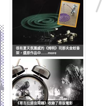
很有夏天氛圍感的《姆明》司那夫金蚊香
架，還原作品中……more
《哥吉拉語音鬧鐘》收錄了原版電影