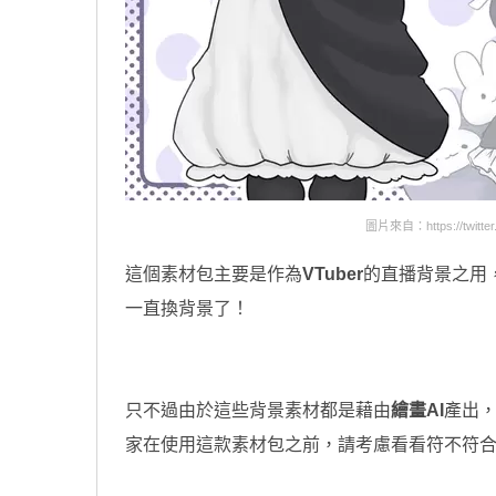
圖片來自：https://twitter.
這個素材包主要是作為
VTuber
的直播背景之用
一直換背景了！
只不過由於這些背景素材都是藉由
繪畫AI
產出
家在使用這款素材包之前，請考慮看看符不符