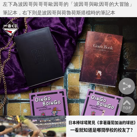
左下為波因哥與哥哥歐因哥的「波因哥與歐因哥的大冒險」
筆記本，右下則是波因哥與荷魯荷斯搭檔時的筆記本