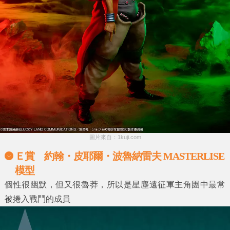
圖片來自：1kuji.com
Ｅ賞 約翰・皮耶爾・波魯納雷夫 MASTERLISE
模型
個性很幽默，但又很魯莽，所以是星塵遠征軍主角團中最常
被捲入戰鬥的成員