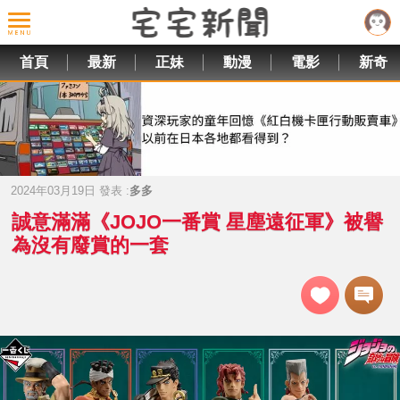
首頁
最新
正妹
動漫
電影
新奇
2024年03月19日 發表 :
多多
誠意滿滿《JOJO一番賞 星塵遠征軍》被譽
為沒有廢賞的一套