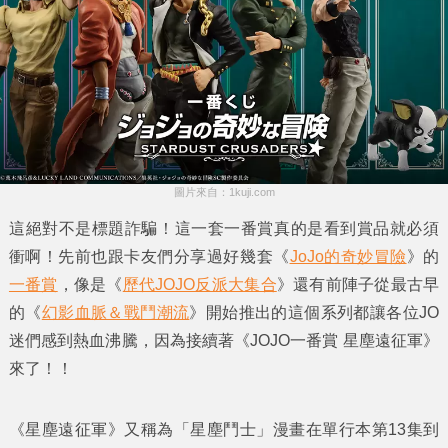
圖片來自：1kuji.com
這絕對不是標題詐騙！這一套一番賞真的是看到賞品就必須
衝啊！先前也跟卡友們分享過好幾套《
JoJo的奇妙冒險
》的
一番賞
，像是《
歷代JOJO反派大集合
》還有前陣子從最古早
的《
幻影血脈＆戰鬥潮流
》開始推出的這個系列都讓各位JO
迷們感到熱血沸騰，因為接續著《
JOJO一番賞 星塵遠征軍
》
來了！！
《星塵遠征軍》又稱為「星塵鬥士」漫畫在單行本第13集到