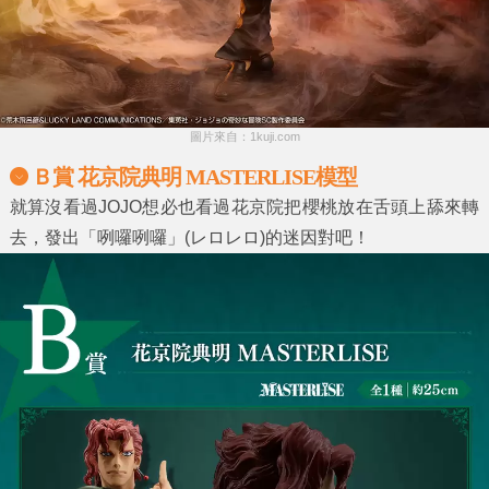
圖片來自：1kuji.com
Ｂ賞 花京院典明 MASTERLISE模型
就算沒看過JOJO想必也看過花京院把櫻桃放在舌頭上舔來轉
去，發出「咧囉咧囉」(レロレロ)的迷因對吧！