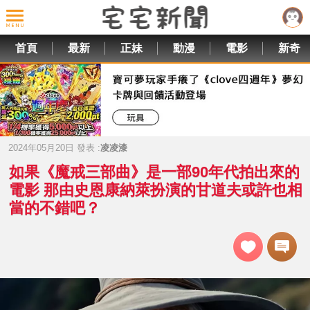
首頁
最新
正妹
動漫
電影
新奇
2024年05月20日 發表 :
凌凌漆
如果《魔戒三部曲》是一部90年代拍出來的
電影 那由史恩康納萊扮演的甘道夫或許也相
當的不錯吧？