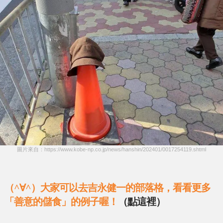
圖片來自：https://www.kobe-np.co.jp/news/hanshin/202401/0017254119.shtml
（^∀^）大家可以去吉永健一的部落格，看看更多
「善意的儲食」的例子喔！
（點這裡）