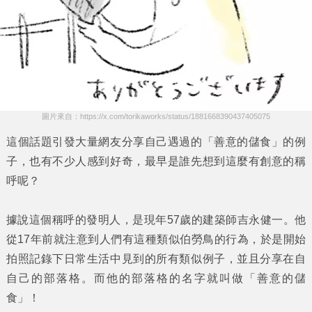
圖片來自：https://x.com/torikaworks/status/1881668390437405075
這個話題引發大量網友分享自己遇過的
「善意的儲食」
的例
子，也有不少人感到好奇，最早是誰先想到這麼有創意的稱
呼呢？
據說這個稱呼的發明人，是現年57歲的建築師
吉永健一
。他
從
17年前
就注意到人們有這種類似
伯勞鳥
的行為，於是開始
拍照記錄下日常生活中見到的所有類似例子，並且分享在自
自己的部落格。而他的部落格的名字就叫做
「善意的儲
食」
！