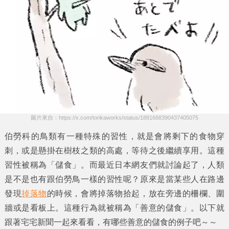
圖片來自：https://x.com/torikaworks/status/1881668390437405075
伯勞科
的鳥類有一種特殊的習性，就是會將剩下的食物穿
刺，或是懸掛在樹枝之類的高處，等待之後繼續享用。這種
習性被稱為
「儲食」
。而最近日本網友們就討論起了，人類
是不是也有跟
伯勞鳥
一樣的習性呢？原來是當某些人在路邊
發現
掉落物
的時候，會將掉落物拾起，放在旁邊的柵欄、圍
牆或是看板上。這種行為就被稱為
「善意的儲食」
。以下就
跟著
宅宅新聞
一起來看看，有哪些
善意的儲食
的例子吧～～