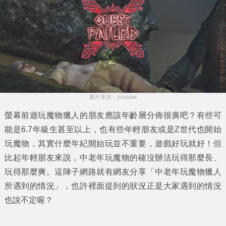
圖片來自：youtube
螢幕前遊玩魔物獵人的朋友應該年齡層分佈很廣吧？有些可
能是6.7年級生甚至以上，也有些年輕朋友或是Z世代也開始
玩魔物，其實什麼年紀開始玩並不重要，遊戲好玩就好！但
比起年輕朋友來說，中老年玩魔物的確沒辦法玩得那麼長、
玩得那麼爽。這陣子網路就有網友分享「
中老年玩魔物獵人
所遇到的情況
」，也許裡面提到的狀況正是大家遇到的情況
也說不定喔？