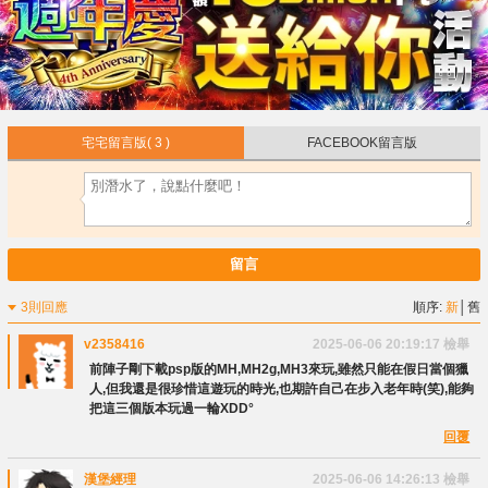
宅宅留言版
( 3 )
FACEBOOK留言版
留言
3則回應
順序:
新
│
舊
v2358416
2025-06-06 20:19:17
檢舉
前陣子剛下載psp版的MH,MH2g,MH3來玩,雖然只能在假日當個獵
人,但我還是很珍惜這遊玩的時光,也期許自己在步入老年時(笑),能夠
把這三個版本玩過一輪XDD°
回覆
漢堡經理
2025-06-06 14:26:13
檢舉