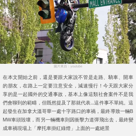
圖片來自：youtube
在本文開始之前，還是要跟大家說不管是走路、騎車、開車
的朋友，在路上一定要注意安全，減速慢行！今天跟大家分
享的是一起國外的交通事故，基本上像這類社會案件不是我
們會聊到的範疇，但既然提及了那就代表...這件事不單純。這
起發生在加拿大溫哥華一處十字路口的車禍，最終導致一輛B
MW車頭毀壞，而另一輛機車則因衝擊力道彈飛出去，最終變
成車禍現場上「
摩托車掛紅綠燈
」上面的一處絕景