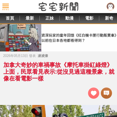
首頁
最新
正妹
動漫
電影
新奇
2026年05月13日 發表 :
凌凌漆
加拿大奇妙的車禍事故《摩托車掛紅綠燈》
上面，民眾看見表示:從沒見過這種景象，就
像在看電影一樣