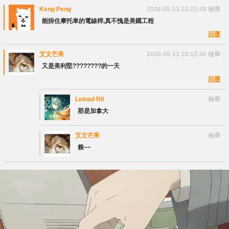
Keng Peng
2026-05-13 23:22:49
檢舉
能掛住摩托車的電線桿,真不愧是美國工程
回覆
艾文芒果
2026-05-13 19:12:40
檢舉
又是美利堅????????的一天
回覆
Leinad Nil
檢舉
那是加拿大
艾文芒果
檢舉
糗~~