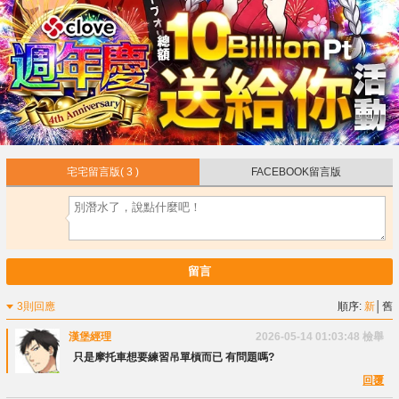
宅宅留言版
( 3 )
FACEBOOK留言版
留言
3則回應
順序:
新
│
舊
漢堡經理
2026-05-14 01:03:48
檢舉
只是摩托車想要練習吊單槓而已 有問題嗎?
回覆