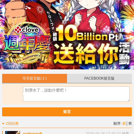
宅宅留言版
( 2 )
FACEBOOK留言版
留言
2則回應
順序:
新
│
舊
sunkuyou9
2026-05-26 17:25:27
檢舉