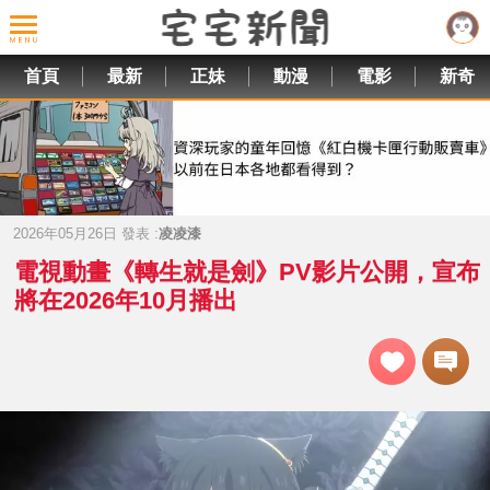
首頁
最新
正妹
動漫
電影
新奇
2026年05月26日 發表 :
凌凌漆
電視動畫《轉生就是劍》PV影片公開，宣布
將在2026年10月播出