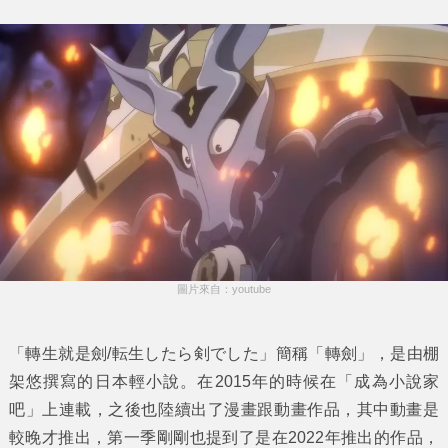
圖片來自：youtube
「轉生就是劍/転生したら剣でした」簡稱「轉劍」，是由棚
架悠撰寫的日本輕小說。在2015年的時候在「成為小說家
吧」上連載，之後也陸續出了漫畫跟動畫作品，其中動畫是
較晚才推出，第一季剛剛也提到了是在2022年推出的作品，