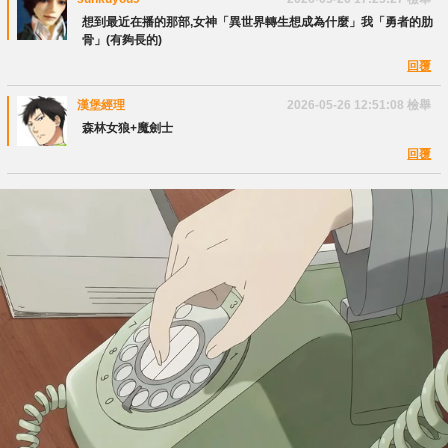
想到最近在播的那部,女神「異世界轉生想成為什麼」我「勇者的肋
骨」(有夠長的)
回覆
漢堡經理
2026-05-26 12:51:08
檢舉
森林女狼+魔劍士
回覆