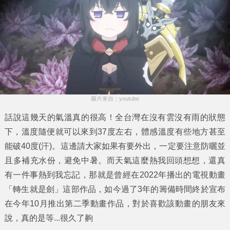
圖片來自：youtube
話說這幾天的氣溫真的很高！全台灣在沒有雲沒有雨的狀態
下，溫度隨便就可以來到37度左右，體感溫度有些地方甚至
能破40度(汗)。這邊請大家如果有要外出，一定要注意防曬並
且多補充水份，避免中暑。而天氣這麼熱我回頭想想，還真
有一件事熱到我忘記，那就是曾經在2022年播出的電視動畫
「
轉生就是劍
」這部作品，如今過了3年的籌備時間終於宣布
在今年10月推出第二季動畫作品，對於喜歡該動畫的朋友來
說，真的是等...很久了齁