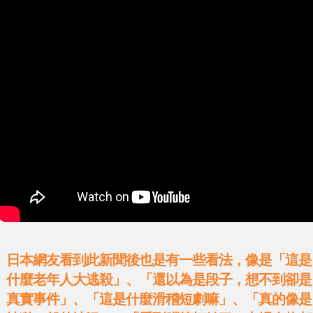
日本網友看到此新聞後也是有一些看法，像是「這是
什麼老年人大逃殺」、「還以為是段子，想不到卻是
真實事件」、「這是什麼滑稽短劇嘛」、「真的像是