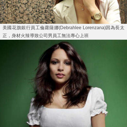
美國花旗銀行員工倫蘿薩娜(Debrahlee Lorenzana)因為長太
正，身材火辣導致公司男員工無法專心上班