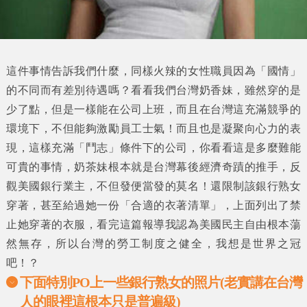
這件事情告訴我們什麼，同樣火辣的女性職員因為「國情」
的不同而有差別待遇嗎？看看我們台灣奶香妹，雖然穿的是
少了點，但是一樣能在公司上班，而且在台灣這充滿競爭的
環境下，不但能夠激勵員工士氣！而且也是凝聚向心力的表
現，這樣充滿「鬥志」條件下的公司，你看看這是多麼難能
可貴的事情，奶茶妹根本就是台灣幕後經濟奇蹟的推手，反
觀美國銀行業主，不但發便當發的莫名！還限制該銀行熟女
穿著，甚至給過她一份「合適的衣著清單」，上面列出了禁
止她穿著的衣服，看完這篇報導我認為美國民主自由根本蕩
然無存，所以台灣的勞工制度之健全，我想是世界之冠
吧！？
下面特別PO上一些銀行熟女的照片(老實講在台灣
人的眼裡這根本只是普遍級)