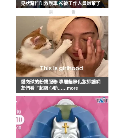
見狀幫忙叫救護車 卻被工作人員嫌棄了
廣告
貓肉球的粉撲服務 專屬貓咪化妝師讓網
友們看了超級心動……more