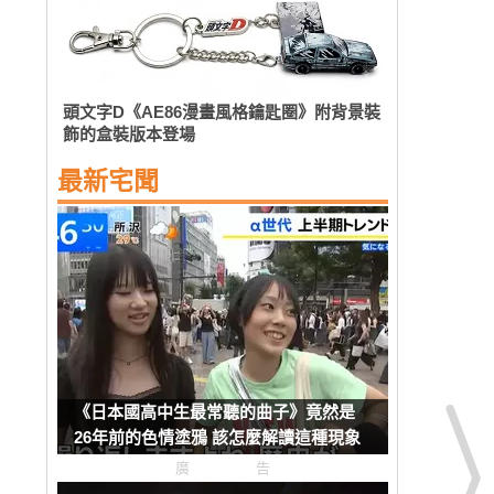
頭文字D《AE86漫畫風格鑰匙圈》附背景裝
飾的盒裝版本登場
最新宅聞
《日本國高中生最常聽的曲子》竟然是
26年前的色情塗鴉 該怎麼解讀這種現象
呢？
廣告