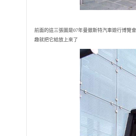
前面的這三張圖是07年曼徹斯特汽車遊行博覽會(Manches
趣就把它給放上來了