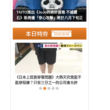
TAITO推出《JoJo的奇妙冒險 不滅鑽
石》新周邊「穿心攻擊」將於八月下旬正
式推出
2026.08.06