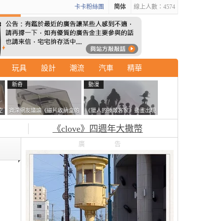
卡卡粉絲團
简体
線上人數：4574
玩具
設計
潮流
汽車
精華
新奇
動漫
空
資深網友議論《磁片收納盒的
《獵人的揍敵客家》動畫出現
鎖有什麼用》想偷的話整盒拿
的這個剪影是誰？你是不是忘
《clove》四週年大撒幣
走不就好了嗎？
記還有這號人物了
廣告