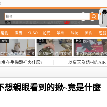
榜
動漫
美食
詭異
娛樂
汽車
電影
遊戲
設計
玩具
潮流
精華
熱門:
電影
同人誌
貓
魔人玩3C
台灣
顏文字
日劇
網友分享
寵物
型男
KUSO
詭異
娛樂
科技
美食
遊戲
寵物
美食
新奇
當貓咪遇到了《海豹抱枕》結
網友開箱80年前的美軍野戰口
《日本軍武迷的煩惱》子彈
果玩了10天後，海豹一整個走
糧 罐頭本身保存良好，但裡
盒在日本超級貴 美國網友直
你會在手機殼裡夾什麼?
以夏天為題材的AIR
鐘笑翻網友
面的味道...
接一大箱寄給他了
不想親眼看到的揪~竟是什麼