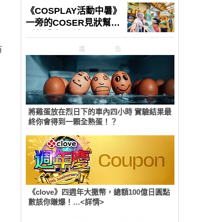
有
廣告
將雞蛋放在烈日下的車內四小時 實驗結果最
終你會得到一顆全熟蛋！？
《clove》四週年大撒幣，總額100億日圓點
數該你賺爆！…<詳情>