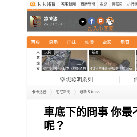
宅宅新聞
西斯新聞
電影
情報局
排行
最新
新奇
正妹
寵物
型男
Kuso
科技
凌凌漆
2012.05.04
加入小圈圈
首頁
最新
正妹
動漫
電影
新奇
人
玩具
新奇
氣
讚
韓國鋼彈迷遊日本《買鋼普拉
小2男生用路邊撿的木棍與石
文
塞不進行李箱》網友們集思廣
頭做成了《石斧》馬麻打開書
空想發明系列
益提供解方了……
包嚇一跳怎麼會有這種東
西！？
&
卡卡洛普
宅宅新聞
最新
Kuso
車底下的冏事 你最
呢？