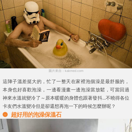
圖片來自：kakmed.com
這陣子溫差挺大的，忙了一整天在家裡泡個澡是最舒服的，
本身也好喜歡泡澡，一邊看漫畫一邊泡澡當放鬆，可當回過
神來水溫就變冷了～原本暖暖的身體也跟著發抖...不曉得各位
卡友們水溫變冷但是卻還想再泡一下的時候怎麼辦呢？
超好用的泡澡保溫石