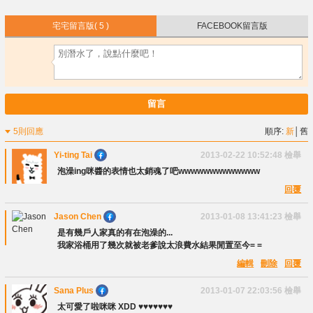
宅宅留言版
( 5 )
FACEBOOK留言版
留言
5則回應
順序:
新
│
舊
Yi-ting Tai
2013-02-22 10:52:48
檢舉
泡澡ing咪醬的表情也太銷魂了吧wwwwwwwwwwwww
回覆
Jason Chen
2013-01-08 13:41:23
檢舉
是有幾戶人家真的有在泡澡的...
我家浴桶用了幾次就被老爹說太浪費水結果閒置至今= =
編輯
刪除
回覆
Sana Plus
2013-01-07 22:03:56
檢舉
太可愛了啦咪咪 XDD ♥♥♥♥♥♥♥