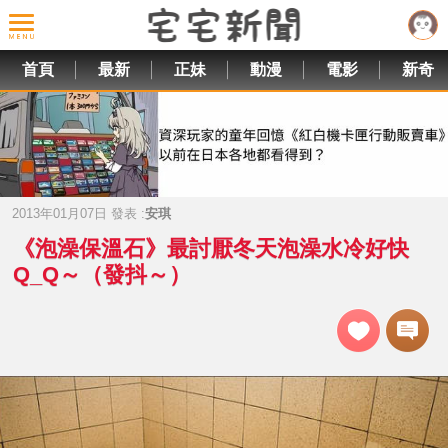
首頁
最新
正妹
動漫
電影
新奇
2013年01月07日 發表 :
安琪
《泡澡保溫石》最討厭冬天泡澡水冷好快
Q_Q～（發抖～）