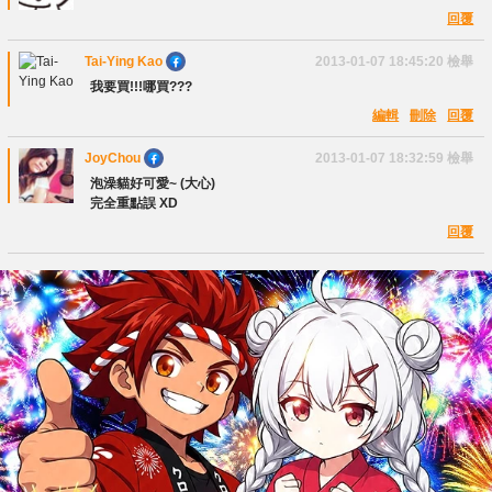
回覆
Tai-Ying Kao
2013-01-07 18:45:20
檢舉
我要買!!!哪買???
編輯
刪除
回覆
JoyChou
2013-01-07 18:32:59
檢舉
泡澡貓好可愛~ (大心)
完全重點誤 XD
回覆