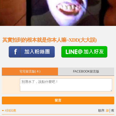
其實拍到的根本就是你本人嘛~XDD(大大誤)
宅宅留言版
( 4 )
FACEBOOK留言版
留言
4則回應
順序:
新
│
舊