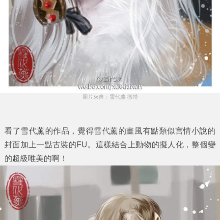
圖片來自：雪代薰 微博
看了雪代薰的作品，覺得雪代薰的畫風有點類似言情小說的
封面加上一點古裝的FU。這樣結合上動物的擬人化，整個變
的超級唯美的啊！