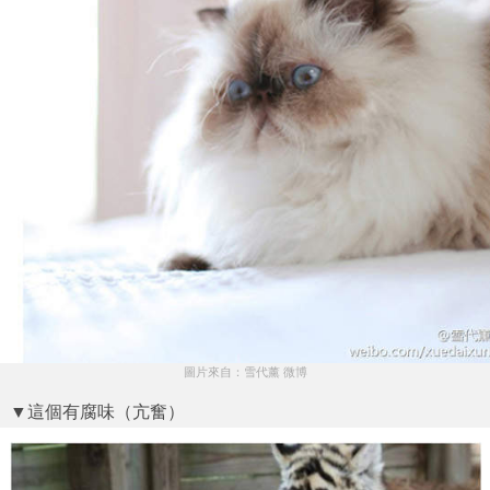
圖片來自：雪代薰 微博
▼這個有腐味（亢奮）