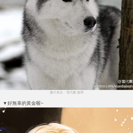
圖片來自：雪代薰 微博
▼好無辜的黃金喔~