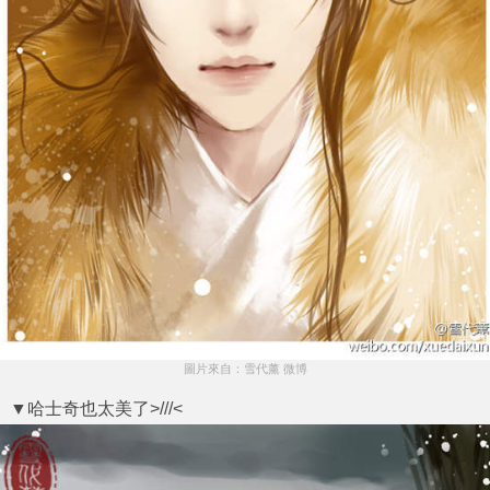
圖片來自：雪代薰 微博
▼哈士奇也太美了>///<