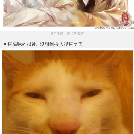
圖片來自：雪代薰 微博
▼這貓咪的眼神...沒想到擬人後這麼美