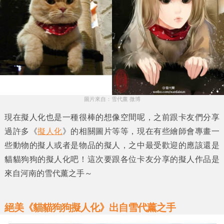
圖片來自：雪代薰 微博
現在擬人化也是一種很棒的想像空間呢，之前跟卡友們分享
過許多《
擬人化
》的相關圖片等等，現在有些繪師會專畫一
些動物的擬人或者是物品的擬人，之中最受歡迎的應該還是
貓貓狗狗的擬人化吧！這次要跟各位卡友分享的擬人作品是
來自河南的雪代薰之手～
絕美《貓貓狗狗擬人化》出自雪代薰之手