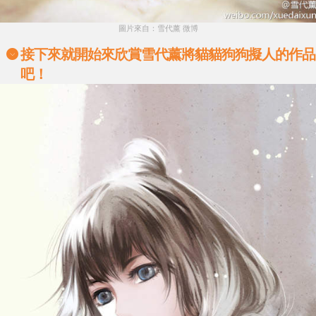
圖片來自：雪代薰 微博
接下來就開始來欣賞雪代薰將貓貓狗狗擬人的作品
吧！