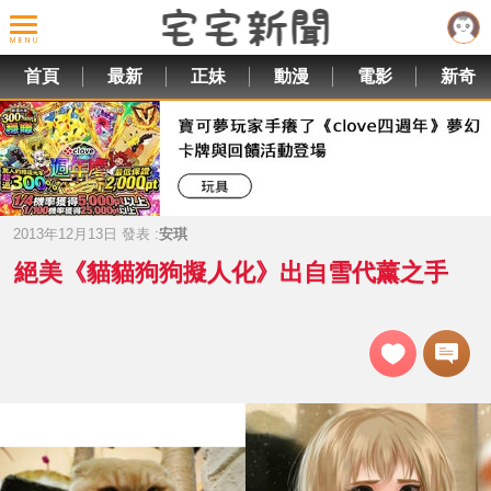
首頁
最新
正妹
動漫
電影
新奇
2013年12月13日 發表 :
安琪
絕美《貓貓狗狗擬人化》出自雪代薰之手