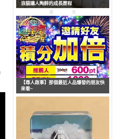
浪貓讓人陶醉的成長歷程
廣告
的
【尋人啟事】那個最近人品爆發的朋友快
來看~