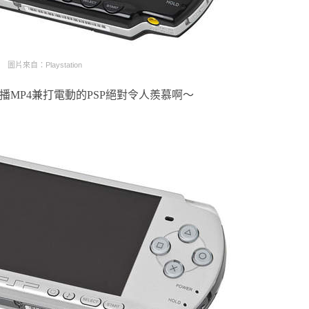
圖片來自：Playstation
能播MP4兼打電動的PSP絕對令人羨慕啊～