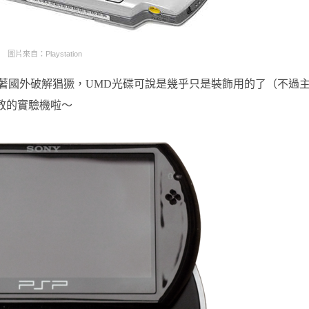
圖片來自：Playstation
隨著國外破解猖獗，UMD光碟可說是幾乎只是裝飾用的了（不過
敢的實驗機啦～