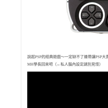
說起PSP的經典遊戲～一定缺不了連帶讓PSP大
MH學長回來吧（←私人腦內設定請別見怪）