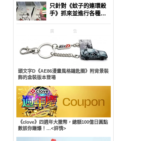
廣告
頭文字D《AE86漫畫風格鑰匙圈》附背景裝
飾的盒裝版本登場
《clove》四週年大撒幣，總額100億日圓點
數該你賺爆！…<詳情>