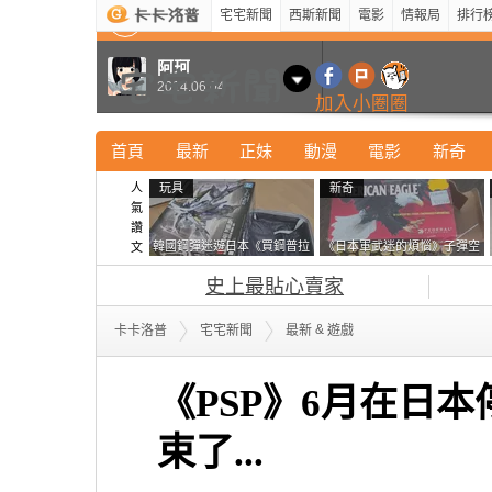
宅宅新聞
西斯新聞
電影
情報局
排行
最新
新奇
正妹
寵物
型男
Kuso
科技
阿珂
2014.06.04
加入小圈圈
首頁
最新
正妹
動漫
電影
新奇
人
玩具
新奇
氣
讚
韓國鋼彈迷遊日本《買鋼普拉
《日本軍武迷的煩惱》子彈空
文
塞不進行李箱》網友們集思廣
盒在日本超級貴 美國網友直
史上最貼心賣家
益提供解方了……
接一大箱寄給他了
&
卡卡洛普
宅宅新聞
最新
遊戲
《PSP》6月在日
束了...