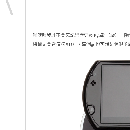
嘿嘿嘿我才不會忘記黑歷史PSPgo勒（壞），
機還是會賣這樣XD），這個go也可說是個很勇