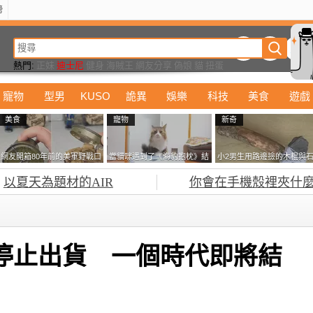
榜
動漫
美食
詭異
娛樂
汽車
電影
遊戲
設計
玩具
潮流
精華
熱門:
正妹
迪士尼
健身
海賊王
網友分享
偽娘
貓
扭蛋
寵物
型男
KUSO
詭異
娛樂
科技
美食
遊戲
美食
寵物
新奇
網友開箱80年前的美軍野戰口
當貓咪遇到了《海豹抱枕》結
小2男生用路邊撿的木棍與
糧 罐頭本身保存良好，但裡
果玩了10天後，海豹一整個走
頭做成了《石斧》馬麻打開
以夏天為題材的AIR
你會在手機殼裡夾什麼
面的味道...
鐘笑翻網友
包嚇一跳怎麼會有這種東
西！？
本停止出貨 一個時代即將結