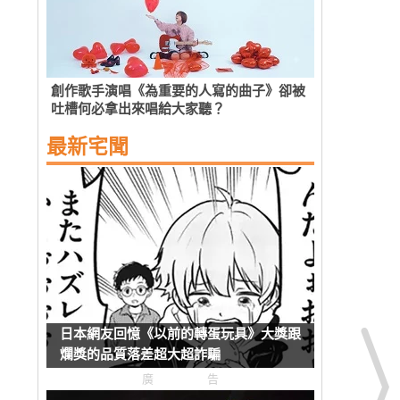
創作歌手演唱《為重要的人寫的曲子》卻被
吐槽何必拿出來唱給大家聽？
最新宅聞
日本網友回憶《以前的轉蛋玩具》大獎跟
爛獎的品質落差超大超詐騙
廣告