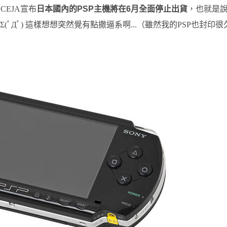
CEJA宣布
日本國內的PSP主機將在6月全面停止出貨
，也就是說
(ﾟДﾟ) 這樣想想突然覺有點撒逼系啊...（雖然我的PSP也封印很