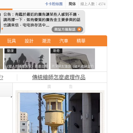
卡卡粉絲團
简体
線上人數：4574
玩具
設計
潮流
汽車
精華
動漫
新奇
石
《獵人的揍敵客家》動畫出現
資深網友議論《磁片收納盒的
書
的這個剪影是誰？你是不是忘
鎖有什麼用》想偷的話整盒拿
?
傳統繪師怎麼處理作品
記還有這號人物了
走不就好了嗎？
廣告