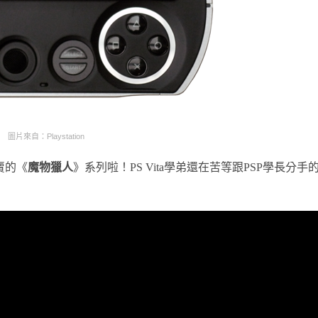
圖片來自：Playstation
賣的《
魔物獵人
》系列啦！PS Vita學弟還在苦等跟PSP學長分手