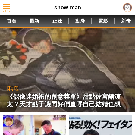
snow-man
首頁
最新
正妹
動漫
電影
新奇
精選