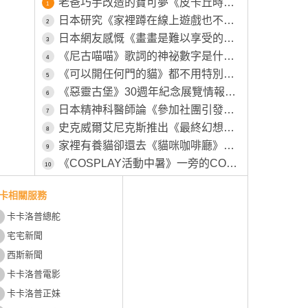
老爸巧手改造的寶可夢《皮卡丘時鐘》原本的模樣被女兒嫌棄不可愛，所以特別為其特別製作一番
1
日本研究《家裡蹲在線上遊戲也不會社交》越玩越沒辦法回歸社會？
2
日本網友感慨《畫畫是難以享受的興趣》畫得不好就永遠得不到樂趣了？
3
《尼古喵喵》歌詞的神祕數字是什麼意思？不相信的粉絲都去店裡點點看了……
4
《可以開任何門的貓》都不用特別開小洞給牠，整個家貓貓進出完全自由
5
《惡靈古堡》30週年紀念展覽情報釋出 屆時將會有全球首個「里昂・S・甘迺迪」等身大立體模型展出
6
日本精神科醫師論《參加社團引發心理問題的學生》管樂社其實比運動社團更嚴重？
7
史克威爾艾尼克斯推出《最終幻想絨毛卡盒》包含陸行鳥在內共四種款式，預計11月27號推出
8
家裡有養貓卻還去《貓咪咖啡廳》這種心態是不是跟男人上酒店一樣？
9
《COSPLAY活動中暑》一旁的COSER見狀幫忙叫救護車 卻被工作人員嫌棄了
10
卡相關服務
卡卡洛普總舵
宅宅新聞
西斯新聞
卡卡洛普電影
卡卡洛普正妹