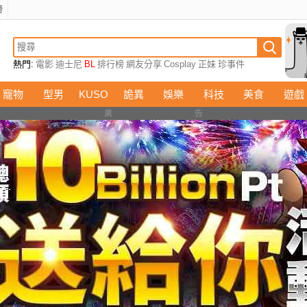
榜
熱門:
電影
迪士尼
BL
排行榜
網友分享
Cosplay
正妹
珍事件
寵物
型男
KUSO
詭異
娛樂
科技
美食
遊戲