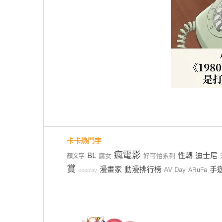
卡卡熱門字
瘋電影
BL
性轉
迪士尼
腐女
好可怕系列
顏文字
賞
漫畫家
動漫排行榜
手
AV Day
ARuFa
cosplay