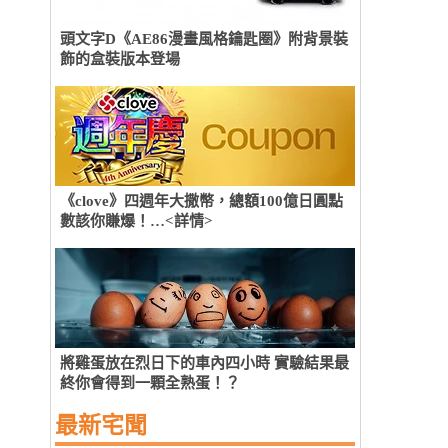
頭文字D《AE86漫畫風格鑰匙圈》附背景裝
飾的盒裝版本登場
《clove》四週年大撒幣，總額100億日圓點
數該你賺爆！…<詳情>
將雞蛋放在烈日下的車內四小時 實驗結果最
終你會得到一顆全熟蛋！？
最新宅聞