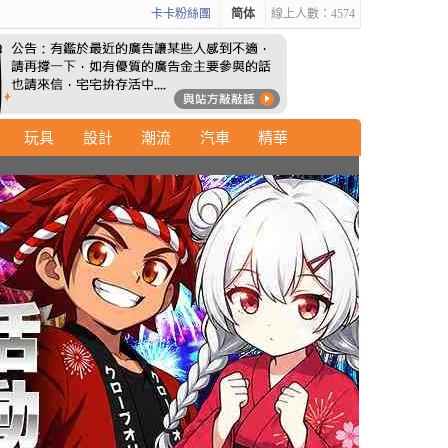
卡卡粉絲團
简体
線上人數：4574
玩具
設計
潮流
汽車
精華