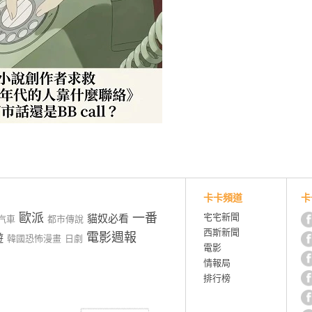
卡卡頻道
卡
歐派
一番
宅宅新聞
貓奴必看
汽車
都市傳說
西斯新聞
電影週報
遊
韓國恐怖漫畫
日劇
電影
情報局
排行榜