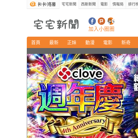
宅宅新聞
西斯新聞
電影
情報局
排行
加入小圈圈
首頁
最新
正妹
動漫
電影
新奇