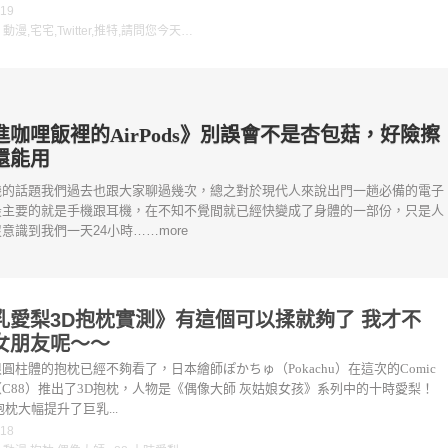
-19
：
動漫
,
宅宅
,
Twitter
,
推特
,
請問您今天要來點兔子嗎？
進咖哩飯裡的AirPods》別誤會不是杏包菇，好險擦
還能用
機的話題我們過去也跟大家聊過幾次，總之對於現代人來說出門一趟必備的電子
最主要的就是手機跟耳機，在不知不覺間就已經快變成了身體的一部份，只是人
意識到我們一天24小時……more
乳愛梨3D抱枕實測》有這個可以揉就夠了 我才不
女朋友呢～～
圓柱體的抱枕已經不夠看了，日本繪師ぽかちゅ（Pokachu）在這次的Comic
et（C88）推出了3D抱枕，人物是《偶像大師 灰姑娘女孩》系列中的十時愛梨！
抱枕大幅提升了巨乳...
-18