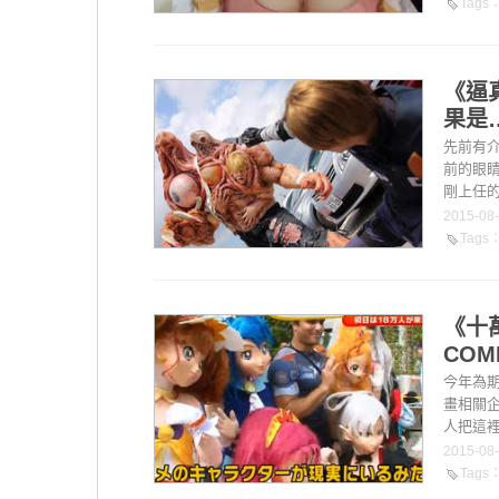
Tags
《逼
果是
先前有介
前的眼睛
剛上任的
2015-08
Tags
《十
COM
今年為期
畫相關
人把這裡當
2015-08
Tags