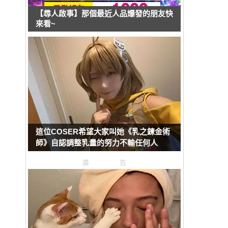
【尋人啟事】那個最近人品爆發的朋友快
來看~
這位COSER希望大家叫她《乳之鍊金術
師》自認調整乳量的努力不輸任何人
廣告