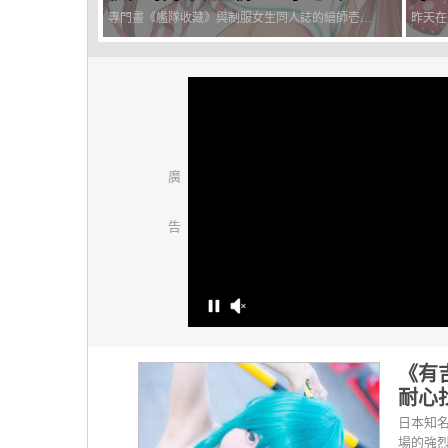
觀）
專門畫《艦隊收藏》與制服女生同人誌的繪師壱河
昨天在
ふぇーす自爆遭到公司光速開除的消息，雖然他樂
像」的
觀地表示失業以後有很多時間可以盡情畫畫，但粉
莓、餃
絲們最在意的是他被公司開除的原因，難道是公司
（Mar
不允許畫同人誌嗎？原來跟...
呢？她們
《有
耐心
日本知名
場的強