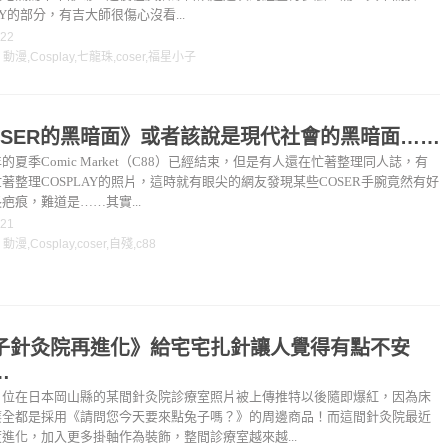
LAY的部分，有吉大師很傷心沒看...
-22
：
動漫
,
Cosplay
,
七龍珠
,
coser
,
福星小子
OSER的黑暗面》或者該說是現代社會的黑暗面……
的夏季Comic Market（C88）已經結束，但是有人還在忙著整理同人誌，有
著整理COSPLAY的照片，這時就有眼尖的網友發現某些COSER手腕竟然有好
疤痕，難道是……其實...
-21
：
動漫
,
Cosplay
,
coser
,
自殘
,
c88
子針灸院再進化》給宅宅扎針讓人覺得有點不安
…
，位在日本岡山縣的某間針灸院診療室照片被上傳推特以後隨即爆紅，因為床
簾全都是採用《請問您今天要來點兔子嗎？》的周邊商品！而這間針灸院最近
進化，加入更多掛軸作為裝飾，整間診療室越來越...