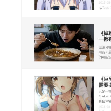
2015-08
Tags
《掉
一擦
話說耳
用品，
們可能沒
《巨
需要
只是一根
Mark
這個3D
2015-08