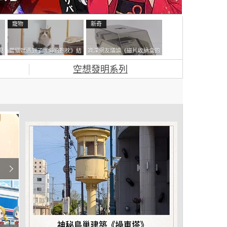
寵物
新奇
現
當貓咪遇到了《海豹抱枕》結
資深網友議論《磁片收納盒的
忘
果玩了10天後，海豹一整個走
鎖有什麼用》想偷的話整盒拿
空想發明系列
鐘笑翻網友
走不就好了嗎？