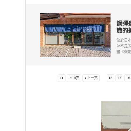
鋼彈
織的
位於日
並不是
畫《機動
上10頁
上一頁
16
17
18