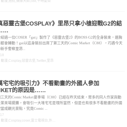
：
動漫
,
抱枕
,
偶像大師
,
c88
,
十時愛梨
真惡靈古堡COSPLAY》里昂只拿小槍迎戰G2的結
……
紹過一位COSER「gai」製作了《惡靈古堡2》的BOSS G2的全身裝束，連胸
都會轉動！gai以這身裝扮出席了第三天的Comic Market（C88），巧遇今天
新手警察里昂...
-18
：
動漫
,
Cosplay
,
惡靈古堡
,
Twitter
,
里昂
萬宅宅的吸引力》不看動畫的外國人參加
IKET的原因是……
三天的Comic Market夏季場（C88）已經在昨天結束，眾多的同人作家與動
企業來場擺攤，會吸引一大堆宅宅是理所當然，但是也有很多不看動畫的外國
成觀光景點，究竟Comic ...
-17
：
動漫
,
Cosplay
,
coser
,
富士電視台
,
外國人