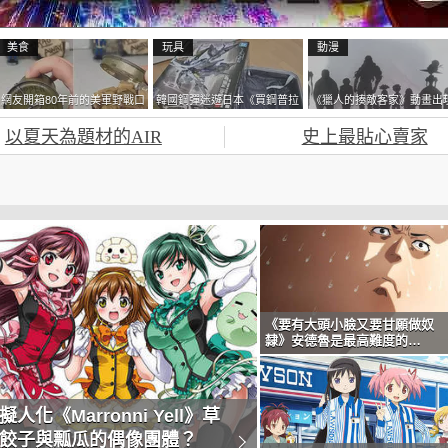
美食
玩具
動漫
網友開箱80年前的美軍野戰口
韓國鋼彈迷遊日本《買鋼普拉
《獵人的揍敵客家》動畫出
糧 罐頭本身保存良好，但裡
塞不進行李箱》網友們集思廣
的這個剪影是誰？你是不是
以夏天為題材的AIR
史上最貼心賣家
面的味道...
益提供解方了……
記還有這號人物了
《要有大頭小臉又要甘願做奴
隸》安德魯是最高難度的
COSPLAY？
人化《Marronni Yell》草
餃子與瓢瓜的偶像團體？