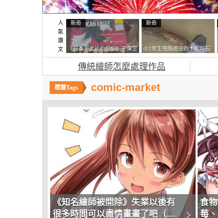
人
新奇
新奇
氣
讚
《日本軍武迷的煩惱》子彈空
小2男生用路邊撿的木棍與石
文
盒在日本超級貴 美國網友直
頭做成了《石斧》馬麻打開書
傳統繪師怎麼處理作品
接一大箱寄給他了
包嚇一跳怎麼會有這種東
西！？
comic-market
《知名繪師被開除》失業以後有
食物擬
很多時間可以盡情畫畫了吧（樂
莓、