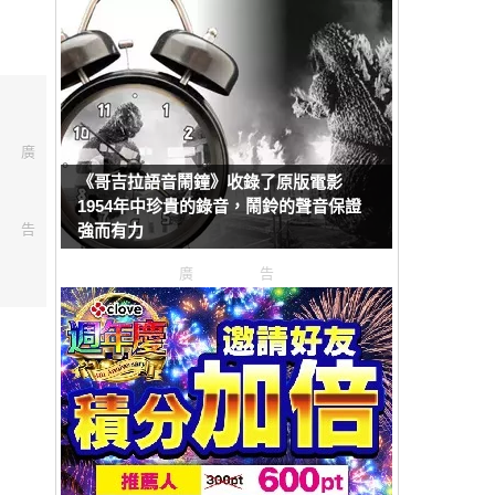
廣
《哥吉拉語音鬧鐘》收錄了原版電影
1954年中珍貴的錄音，鬧鈴的聲音保證
告
強而有力
廣告