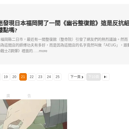
迷發現日本福岡開了一間《幽谷整復館》這是反抗
據點嗎?
本福岡縣二日市，最近有一間整復館（整骨院）引發了網友們的熱烈議論。然而
因為這間店的師傅功夫有多好，而是因為這間店的名字竟然叫做「AEUG」，跟
戰士Z鋼彈》裡面的…..more
19
20
21
22
23
24
25
下一頁
下10頁
廣告