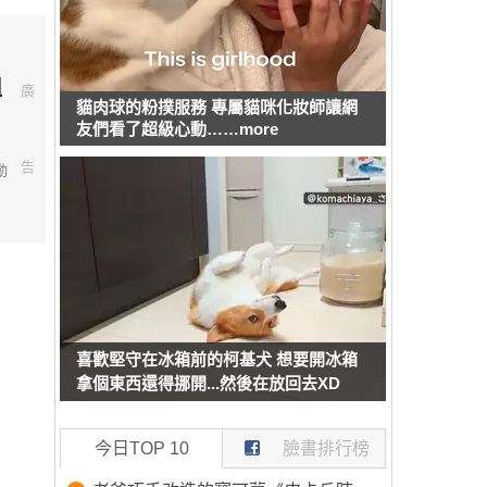
組
廣
貓肉球的粉撲服務 專屬貓咪化妝師讓網
友們看了超級心動……more
告
動
喜歡堅守在冰箱前的柯基犬 想要開冰箱
拿個東西還得挪開...然後在放回去XD
今日TOP 10
臉書排行榜