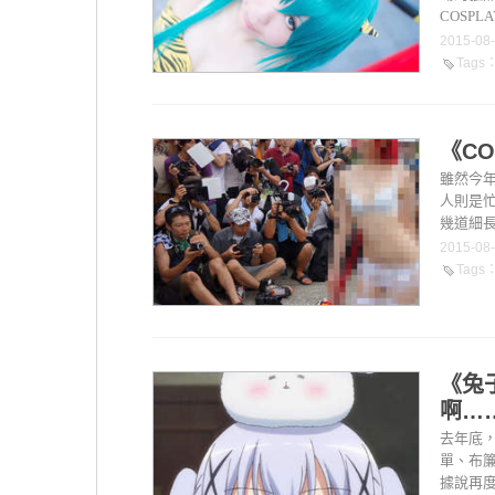
COSP
2015-08
Tags
《C
雖然今年
人則是忙
幾道細長
2015-08
Tags
《兔
啊…
去年底
單、布
據說再度