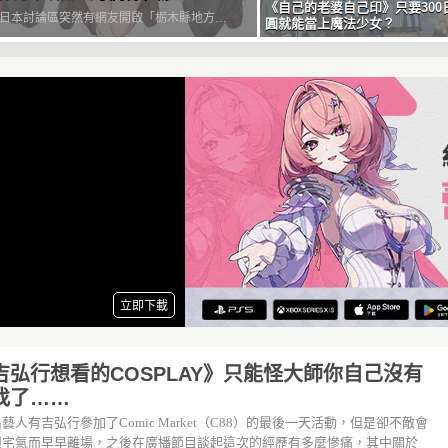
《自己的老婆自己印》只要300
日本討論區突然有網友開啟「栃木縣地方偶
圓就能當上魔法少女？
話題，就趁這個機會來介紹一下這個由草
子跟瓢瓜組成的偶像團體まろに☆え～る
ronni Yell）吧！或者該說是吉祥物比較好
從201...
吉弘行想看的COSPLAY》只能怪大師你自己沒有
找了……
藝人有吉弘行參加了Comic Market（C88）的最後一天活動，但是卻不敵會
烈宅氣而早早離場，之後在廣播節目談起這次的經歷有多麼慘痛，其中關於