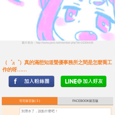
圖片來自：http://www.pixiv.net/member.php?id=16306438
（゜д゜）真的滿想知道聲優事務所之間是怎麼喬工
作的呀……
宅宅留言版
( 3 )
FACEBOOK留言版