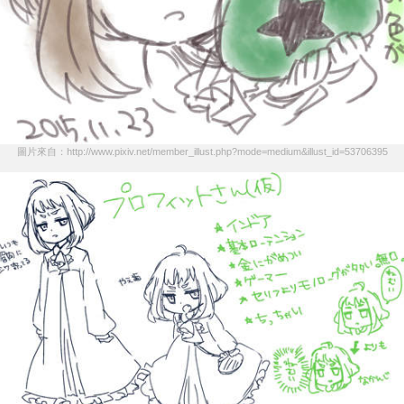
圖片來自：http://www.pixiv.net/member_illust.php?mode=medium&illust_id=53706395