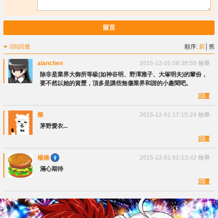
留言
3則回應
順序:
新
│
舊
alanchen
2015-12-05 08:39:50
檢舉
除非是業界大御所等級(如神谷明、野澤雅子、大塚明夫)的輩份，
要不然以她的資歷，頂多是講些無傷業界和諧的小趣聞吧。
回覆
樂
2015-12-01 17:15:24
檢舉
茅野愛衣...
回覆
楊德
2015-12-01 02:13:42
檢舉
滿心期待
回覆