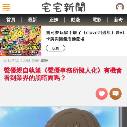
首頁
最新
正妹
動漫
電影
新奇
2015年11月30日 發表 :
鯛魚
聲優親自執筆《聲優事務所擬人化》有機會
看到業界的黑暗面嗎？