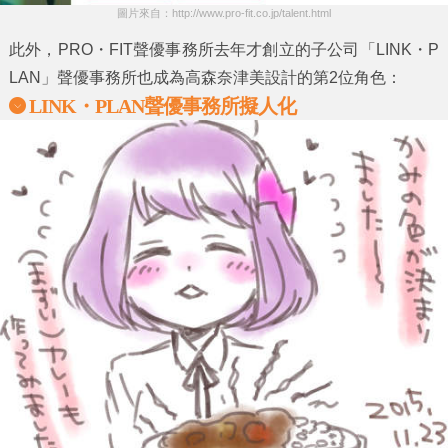
圖片來自：http://www.pro-fit.co.jp/talent.html
此外，
PRO・FIT
聲優事務所去年才創立的子公司
「LINK・P
LAN」
聲優事務所也成為
高森奈津美
設計的第2位角色：
LINK・PLAN
聲優事務所擬人化