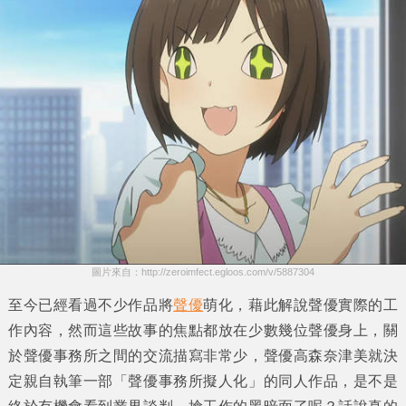
圖片來自：http://zeroimfect.egloos.com/v/5887304
至今已經看過不少作品將
聲優
萌化，藉此解說聲優實際的工
作內容，然而這些故事的焦點都放在少數幾位聲優身上，關
於聲優事務所之間的交流描寫非常少，聲優
高森奈津美
就決
定親自執筆一部
「聲優事務所擬人化」
的同人作品，是不是