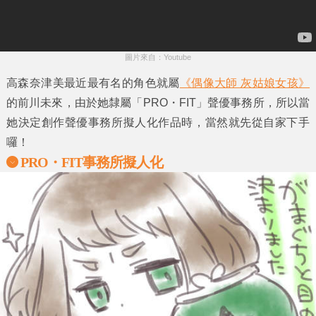
圖片來自：Youtube
高森奈津美
最近最有名的角色就屬
《偶像大師 灰姑娘女孩》
的
前川未來
，由於她隸屬「
PRO・FIT」
聲優事務所，所以當
她決定創作聲優事務所擬人化作品時，當然就先從自家下手
囉！
PRO・FIT事務所擬人化