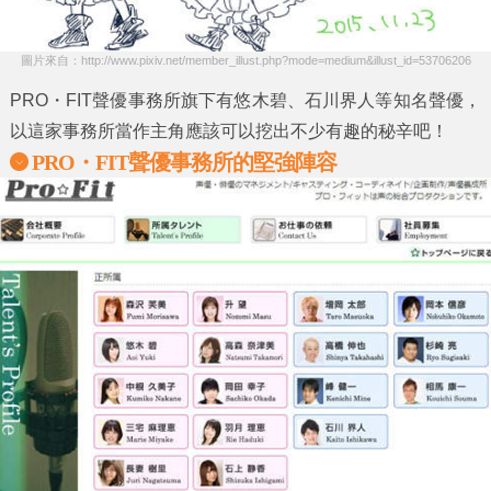
圖片來自：http://www.pixiv.net/member_illust.php?mode=medium&illust_id=53706206
PRO・FIT
聲優事務所旗下有
悠木碧、石川界人
等知名聲優，
以這家事務所當作主角應該可以挖出不少有趣的秘辛吧！
PRO・FIT
聲優事務所的堅強陣容