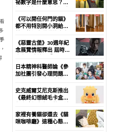
看
多
手
子，
得