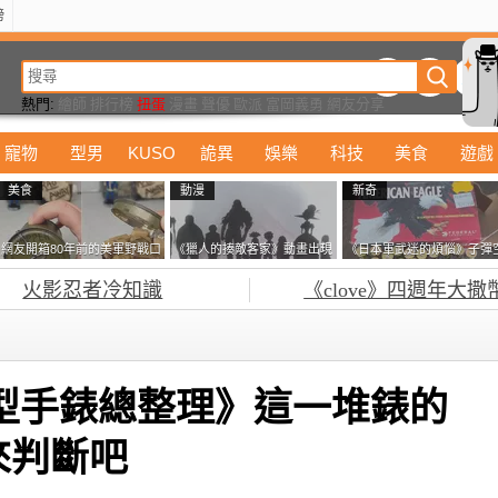
榜
動漫
美食
詭異
娛樂
汽車
電影
遊戲
設計
玩具
潮流
精華
熱門:
繪師
排行榜
扭蛋
漫畫
聲優
歐派
富岡義勇
網友分享
寵物
型男
KUSO
詭異
娛樂
科技
美食
遊戲
美食
動漫
新奇
網友開箱80年前的美軍野戰口
《獵人的揍敵客家》動畫出現
《日本軍武迷的煩惱》子彈
糧 罐頭本身保存良好，但裡
的這個剪影是誰？你是不是忘
盒在日本超級貴 美國網友直
火影忍者冷知識
《clove》四週年大撒
面的味道...
記還有這號人物了
接一大箱寄給他了
智慧型手錶總整理》這一堆錶的
來判斷吧