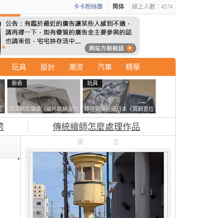
卡卡粉絲團
简体
線上人數：4574
玩具
設計
潮流
汽車
精華
新奇
玩具
空
資深網友議論《磁片收納盒的
韓國鋼彈迷遊日本《買鋼普拉
鎖有什麼用》想偷的話整盒拿
塞不進行李箱》網友們集思廣
幣
傳統繪師怎麼處理作品
走不就好了嗎？
益提供解方了……
廣告