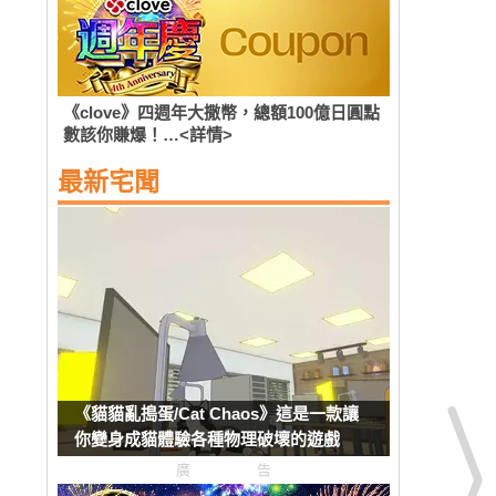
《clove》四週年大撒幣，總額100億日圓點
數該你賺爆！…<詳情>
最新宅聞
《貓貓亂搗蛋/Cat Chaos》這是一款讓
你變身成貓體驗各種物理破壞的遊戲
廣告