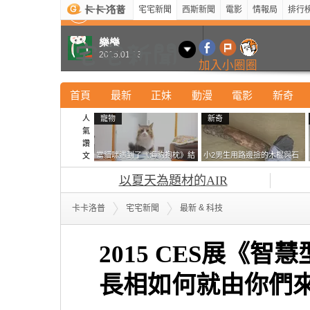
宅宅新聞
西斯新聞
電影
情報局
排行
最新
新奇
正妹
寵物
型男
Kuso
科技
樂樂
2015.01.13
加入小圈圈
首頁
最新
正妹
動漫
電影
新奇
人
寵物
新奇
氣
讚
當貓咪遇到了《海豹抱枕》結
小2男生用路邊撿的木棍與石
文
果玩了10天後，海豹一整個走
頭做成了《石斧》馬麻打開書
以夏天為題材的AIR
鐘笑翻網友
包嚇一跳怎麼會有這種東
西！？
&
卡卡洛普
宅宅新聞
最新
科技
2015 CES展《
長相如何就由你們