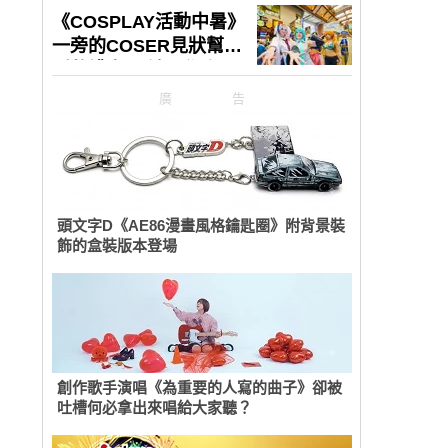
廣告
頭文字D《AE86漫畫風格鑰匙圈》附背景裝
飾的盒裝版本登場
創作歌手演唱《為重要的人寫的曲子》卻被
吐槽何必拿出來唱給大家聽？