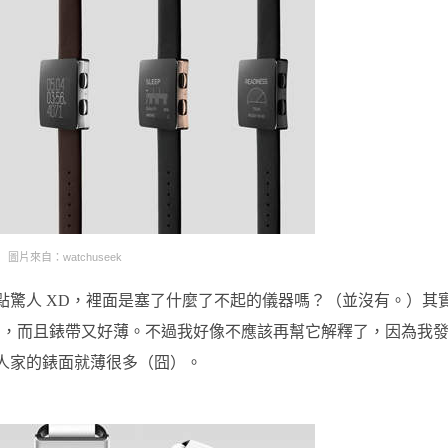
圖片來自：watchuseek
麼厚？！有點驚人 XD，裡面是塞了什麼了不起的儀器嗎？（並沒有。）其
方，而且錶帶又好薄。不過我好像不應該再幫它解釋了，因為我
，但人家的錶面就薄很多（囧）。