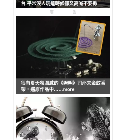
台 平常沒人玩這時候卻又高喊不要撤
廣告
很有夏天氛圍感的《姆明》司那夫金蚊香
架，還原作品中……more