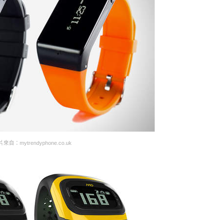
來自：mytrendyphone.co.uk