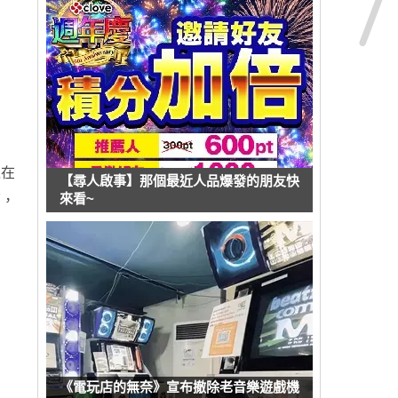
戴在
【尋人啟事】那個最近人品爆發的朋友快
來看~
面，
《電玩店的無奈》宣布撤除老音樂遊戲機