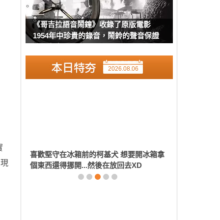
《哥吉拉語音鬧鐘》收錄了原版電影
1954年中珍貴的錄音，鬧鈴的聲音保證
強而有力
2026.08.06
實
發現