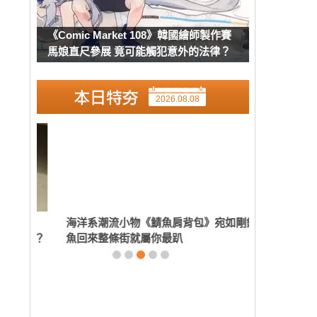
《Comic Market 108》韓國繪師製作賽
馬娘直尺參展 竟可能觸犯意外的法律？
2026.08.08