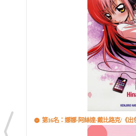
第16名：娜娜·阿絲達·戴比路克/《