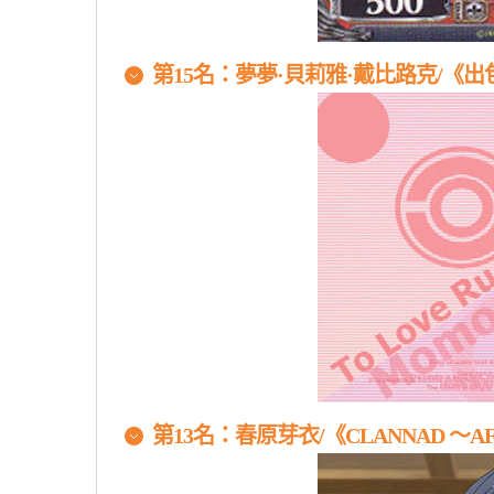
第15名：夢夢·貝莉雅·戴比路克/《
第13名：春原芽衣/《CLANNAD ～AF