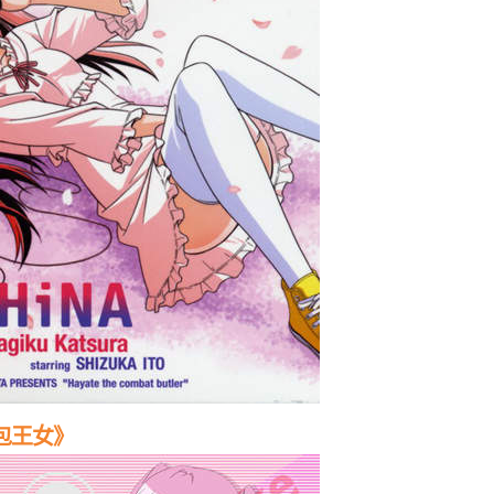
出包王女》