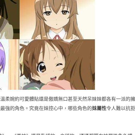
是溫柔婉約可愛體貼還是傲嬌無口甚至天然呆妹妹都各有一派的
性
最強的角色。究竟在妹控心中，哪些角色的
妹屬性
令人難以抗