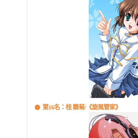
第16名：桂 雛菊/《旋風管家》