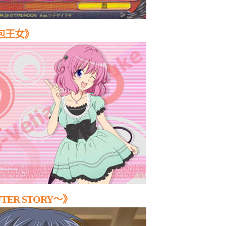
出包王女》
TER STORY～》