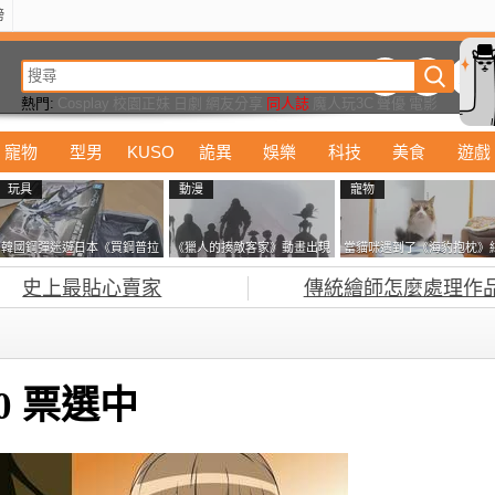
榜
動漫
美食
詭異
娛樂
汽車
電影
遊戲
設計
玩具
潮流
精華
熱門:
Cosplay
校園正妹
日劇
網友分享
同人誌
魔人玩3C
聲優
電影
寵物
型男
KUSO
詭異
娛樂
科技
美食
遊戲
玩具
動漫
寵物
韓國鋼彈迷遊日本《買鋼普拉
《獵人的揍敵客家》動畫出現
當貓咪遇到了《海豹抱枕》
塞不進行李箱》網友們集思廣
的這個剪影是誰？你是不是忘
果玩了10天後，海豹一整個
史上最貼心賣家
傳統繪師怎麼處理作
益提供解方了……
記還有這號人物了
鐘笑翻網友
0 票選中