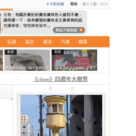
卡卡粉絲團
简体
線上人數：4574
玩具
設計
潮流
汽車
精華
新奇
新奇
口
資深網友議論《磁片收納盒的
《日本軍武迷的煩惱》子彈空
鎖有什麼用》想偷的話整盒拿
盒在日本超級貴 美國網友直
《clove》四週年大撒幣
走不就好了嗎？
接一大箱寄給他了
廣告