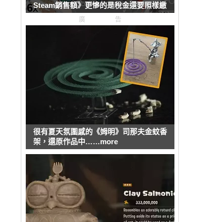
Steam銷售額》更慘的是稅金還要照樣繳
廣告
很有夏天氛圍感的《姆明》司那夫金蚊香
架，還原作品中……more