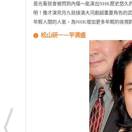
是光看就會被閃到內傷～能演出NHK歷史悠久
明！像才演完月九就接演大河劇超重要角色的武
年輕人間的人氣，為NHK增加更多年輕的收視群
松山研一－平清盛