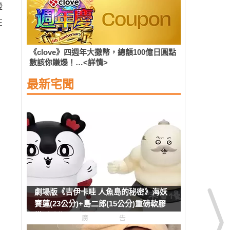
證
在
《clove》四週年大撒幣，總額100億日圓點
數該你賺爆！…<詳情>
最新宅聞
劇場版《吉伊卡哇 人魚島的秘密》海妖
賽蓮(23公分)+島二郎(15公分)重磅軟膠
模型發售
廣告