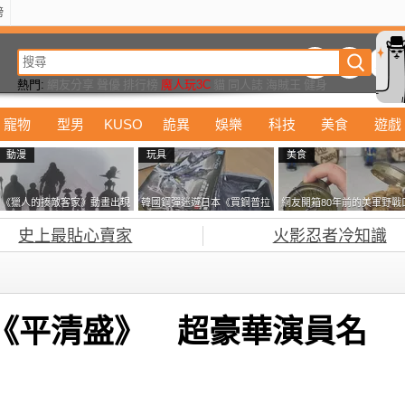
榜
動漫
美食
詭異
娛樂
汽車
電影
遊戲
設計
玩具
潮流
精華
熱門:
網友分享
聲優
排行榜
魔人玩3C
貓
同人誌
海賊王
健身
寵物
型男
KUSO
詭異
娛樂
科技
美食
遊戲
動漫
玩具
美食
《獵人的揍敵客家》動畫出現
韓國鋼彈迷遊日本《買鋼普拉
網友開箱80年前的美軍野戰
的這個剪影是誰？你是不是忘
塞不進行李箱》網友們集思廣
糧 罐頭本身保存良好，但裡
史上最貼心賣家
火影忍者冷知識
記還有這號人物了
益提供解方了……
面的味道...
河劇《平清盛》 超豪華演員名