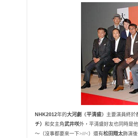
NHK2012
年的
大河劇
《
平清盛
》主要演員終於
チ）
和女主角
武井咲
外，平清盛好友也同時是
～（沒事都要來一下>///<）還有
松田翔太
飾演後