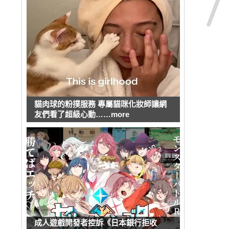
貓肉球的粉撲服務 專屬貓咪化妝師讓網
友們看了超級心動……more
成人遊戲開發者控訴《日本銀行拒收