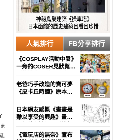
人氣排行
FB分享排行
イ
さま
能