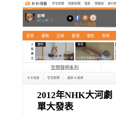
宅宅新聞
西斯新聞
電影
情報局
排行
最新
新奇
正妹
寵物
型男
Kuso
科技
如夢
2011.05.13
加入小圈圈
首頁
最新
正妹
動漫
電影
新奇
人
寵物
新奇
氣
讚
當貓咪遇到了《海豹抱枕》結
小2男生用路邊撿的木棍與石
文
果玩了10天後，海豹一整個走
頭做成了《石斧》馬麻打開書
空想發明系列
鐘笑翻網友
包嚇一跳怎麼會有這種東
西！？
&
卡卡洛普
宅宅新聞
最新
娛樂
2012年NHK大
單大發表