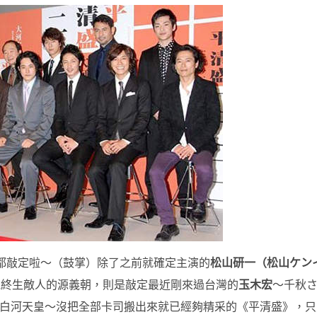
都敲定啦～（鼓掌）除了之前就確定主演的
松山研一（松山ケン
他終生敵人的源義朝，則是敲定最近剛來過台灣的
玉木宏
～千秋
白河天皇～沒把全部卡司搬出來就已經夠精采的《平清盛》，只