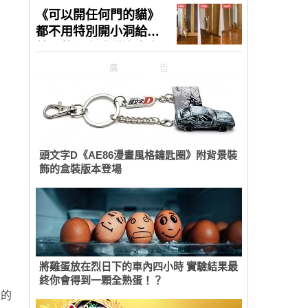
廣告
頭文字D《AE86漫畫風格鑰匙圈》附背景裝
飾的盒裝版本登場
將雞蛋放在烈日下的車內四小時 實驗結果最
終你會得到一顆全熟蛋！？
真的