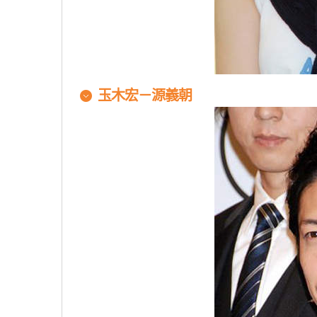
玉木宏－源義朝