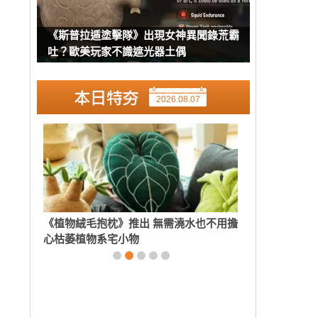
《斯普拉遁塗擊隊》出現女神異聞錄荒霸
吐？歐美玩家不識遮光器土偶
2026.08.07