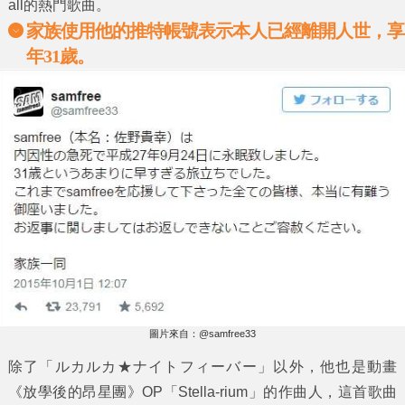
all的熱門歌曲。
家族使用他的推特帳號表示本人已經離開人世，享
年31歲。
圖片來自：@samfree33
除了「ルカルカ★ナイトフィーバー」以外，他也是動畫
《放學後的昂星團》OP「Stella-rium」的作曲人，這首歌曲