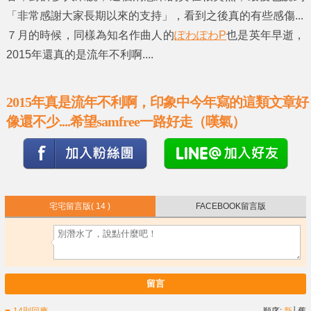
「非常感謝大家長期以來的支持」，看到之後真的有些感傷...
７月的時候，同樣為知名作曲人的
ぽわぽわP
也是英年早逝，
2015年還真的是流年不利啊....
2015年真是流年不利啊，印象中今年寫的這類文章好
像還不少....希望samfree一路好走（嘆氣）
宅宅留言版
( 14 )
FACEBOOK留言版
留言
14則回應
順序:
新
│
舊