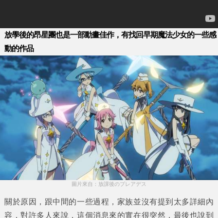
放學後的昂星團也是一部動畫佳作，有找回早期魔法少女的一些感
動的作品
圖片來自：放課後のプレアデス
關於原因，跟中間的一些過程，家族並沒有提到太多詳細內
容，對許多人來說，這個消息來的實在很突然，最後也說到