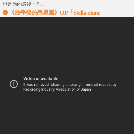
也是他的最後一作。
《放學後的昂星團》OP「Stella-rium」