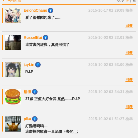
EelongChang
2015-10-17 02:29:09
檢舉
看了都鬱悶起來了......
回覆
RusselBai
2015-10-03 02:23:01
檢舉
這首真的經典，真是可惜了
回覆
jayLin
2015-10-02 03:53:00
檢舉
R.I.P
回覆
楊德
2015-10-02 03:34:31
檢舉
37歲 正值大好食其 竟然........R.I.P
回覆
pika
2015-10-02 01:51:27
檢舉
好難過嗚嗚....
這麼棒的歌會一直流傳下去的;_;