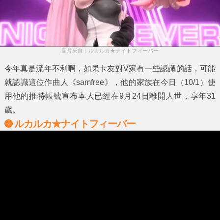
圖片來自：ルカルカ★ナイトフィーバー
今年真是流年不利啊，如果卡友對V家有一些認識的話，可能
就認識這位作曲人《
samfree
》，他的家族在今日（10/1）使
用他的推特帳號宣布本人已經在9月24日離開人世，享年31
歲。
ルカルカ★ナイトフィーバー