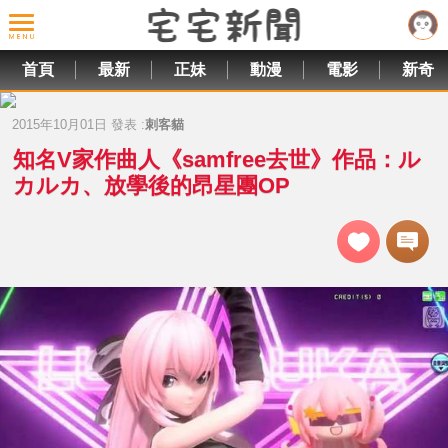
首頁
最新
正妹
動漫
電影
新奇
2015年10月01日 發表 :
刺客貓
知名V家作曲人《samfree去世》作品：ル
カルカ、放學後的昂星團OP