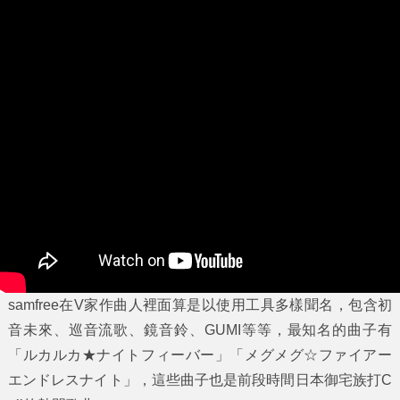
samfree在V家作曲人裡面算是以使用工具多樣聞名，包含初
音未來、巡音流歌、鏡音鈴、GUMI等等，最知名的曲子有
「ルカルカ★ナイトフィーバー」「メグメグ☆ファイアー
エンドレスナイト」，這些曲子也是前段時間日本御宅族打C