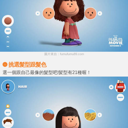
圖片來自：fumufumu89.com
挑選髮型跟髮色
選一個跟自己最像的髮型吧!髪型有21種喔！