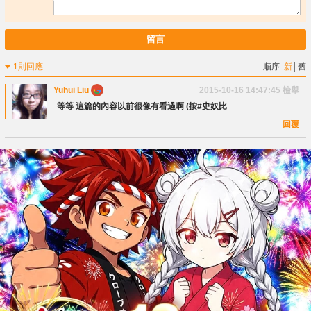
留言
1則回應
順序:
新
│
舊
Yuhui Liu
2015-10-16 14:47:45
檢舉
等等 這篇的內容以前很像有看過啊 (按#史奴比
回覆