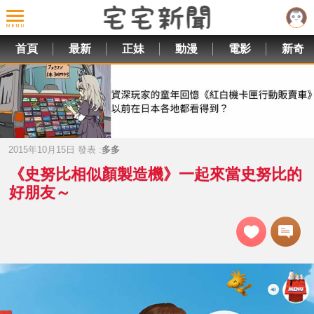
首頁
最新
正妹
動漫
電影
新奇
2015年10月15日 發表 :
多多
《史努比相似顏製造機》一起來當史努比的
好朋友～