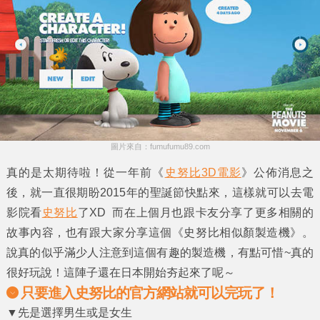
圖片來自：fumufumu89.com
真的是太期待啦！從一年前《
史努比3D電影
》公佈消息之
後，就一直很期盼2015年的聖誕節快點來，這樣就可以去電
影院看
史努比
了XD 而在上個月也跟卡友分享了更多相關的
故事內容，也有跟大家分享這個《
史努比相似顏製造機
》。
說真的似乎滿少人注意到這個有趣的製造機，有點可惜~真的
很好玩說！這陣子還在日本開始夯起來了呢～
只要進入史努比的官方網站就可以完玩了！
▼先是選擇男生或是女生