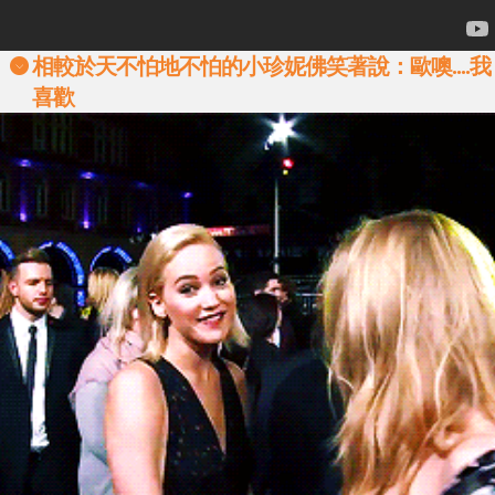
相較於天不怕地不怕的小珍妮佛笑著說：歐噢....我
喜歡