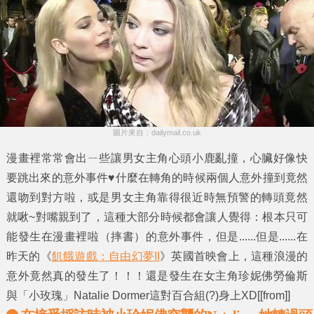
圖片來自：dailymail.co.uk
漫畫裡常常會出ㄧ些讓男女主角心頭小鹿亂撞，心臟好像快
要跳出來的意外事件♥什麼在轉角的時候兩個人意外撞到竟然
還吻到對方啦，或是男女主角靠得很近時無預警的轉頭竟然
就啾~對嘴親到了，這種大部分時候都會讓人覺得：根本只可
能發生在漫畫裡啦（摔書）的意外事件，但是......但是......在
昨天的《
飢餓遊戲：自由幻夢II
》英國
首映
會上，這種浪漫的
意外竟然真的發生了！！！還是發生在女主角珍妮佛勞倫斯
與「小玫瑰」Natalie Dormer這對百合組(?)身上XD[[from]]