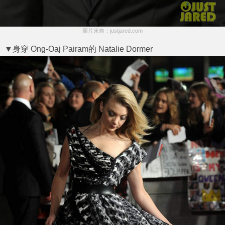
圖片來自：justjared.com
▼身穿 Ong-Oaj Pairam的 Natalie Dormer