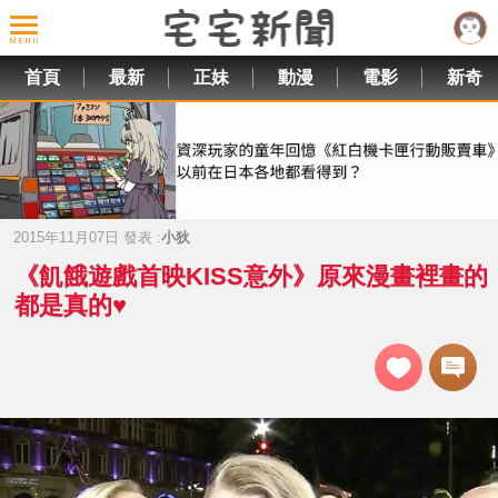
首頁
最新
正妹
動漫
電影
新奇
2015年11月07日 發表 :
小狄
《飢餓遊戲首映KISS意外》原來漫畫裡畫的
都是真的♥