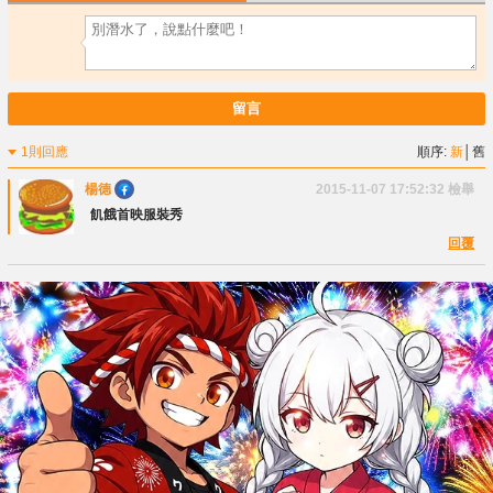
留言
1則回應
順序:
新
│
舊
楊德
2015-11-07 17:52:32
檢舉
飢餓首映服裝秀
回覆