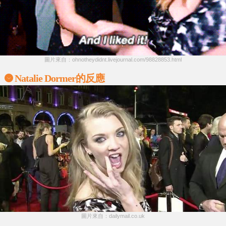
圖片來自：ohnotheydidnt.livejournal.com/98828853.html
Natalie Dormer的反應
圖片來自：dailymail.co.uk