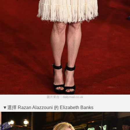
圖片來自：dailymail.co.uk
▼選擇 Razan Alazzouni 的 Elizabeth Banks