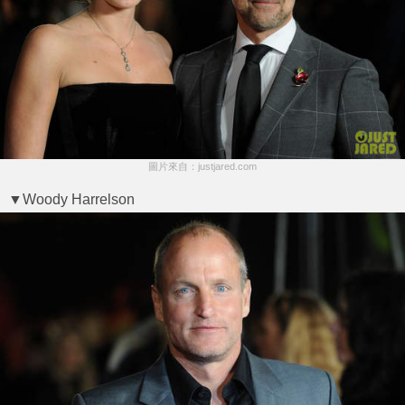
圖片來自：justjared.com
▼Woody Harrelson