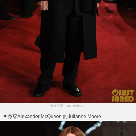
圖片來自：justjared.com
▼身穿Alexander McQueen 的Julianne Moore