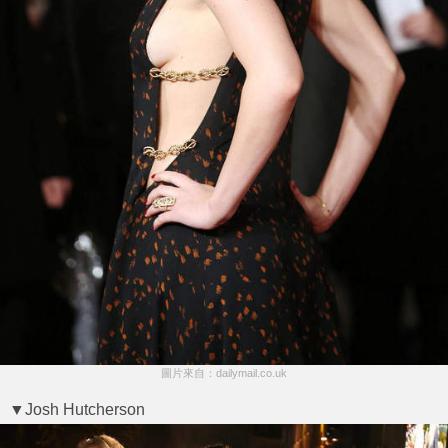
圖片來自：dailymail.co.uk
▼Josh Hutcherson