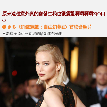
原來這種意外真的會發生我也很震驚啊啊啊啊Σ(O口
O
更多《飢餓遊戲：自由幻夢II》首映會照片
▼老樣子Diorㄧ直線的珍妮佛勞倫斯