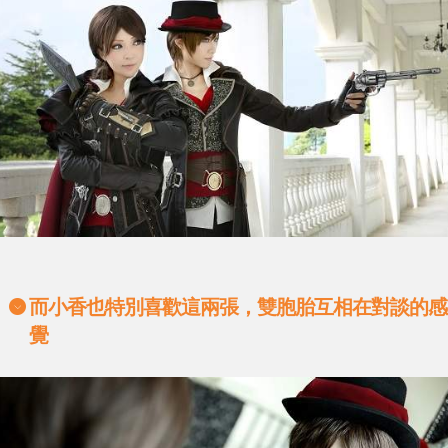
而小香也特別喜歡這兩張，雙胞胎互相在對談的感
覺