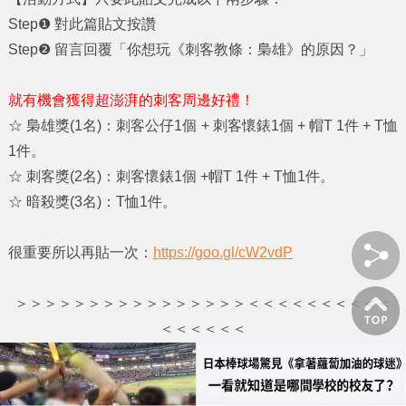
Step❶ 對此篇貼文按讚
Step❷ 留言回覆「你想玩《刺客教條：梟雄》的原因？」
就有機會獲得超澎湃的刺客周邊好禮！
☆
梟雄獎(1名)：
刺客公仔1個 + 刺客懷錶1個 + 帽T 1件 + T恤
1件。
☆ 刺客獎(2名)：
刺客懷錶1個 +帽T 1件 + T恤1件。
☆ 暗殺獎(3名)：
T恤1件。
很重要所以再貼一次：
https://goo.gl/cW2vdP
＞＞＞＞＞＞＞＞＞＞＞＞＞＞＞＞＜＜＜＜＜＜＜＜＜＜
＜＜＜＜＜＜