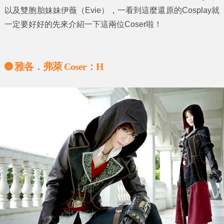
以及
雙胞胎妹妹伊薇（Evie）
，一看到這麼還原的Cosplay就
一定要好好的先來介紹一下這兩位Coser啦！
雅各．弗萊 Coser：H