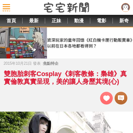
首頁
最新
正妹
動漫
電影
新奇
2015年10月21日 發表 :
焦點特企
雙胞胎刺客Cosplay《刺客教條：梟雄》真
實倫敦真實呈現，美的讓人身歷其境(心)