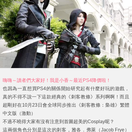
嗨嗨～讀者們大家好！我是小香～最近PS4降價啦！
也因為一直想買PS4的關係開始研究起有什麼好玩的遊戲，
真的不得不說一下這款經典的《刺客教條》系列啊啊！而且
超剛好在10月23日會全球同步推出《刺客教條：梟雄》繁體
中文版（激動）
不過不曉得大家有沒有注意到首圖超美的Cosplay呢？
這兩個角色分別是這次的刺客，
雅各．弗萊（Jacob Frye）