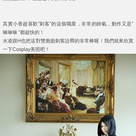
其實小香超喜歡”刺客”的這個職業，非常的帥氣，動作又是”
咻咻咻 ”都超快的！
水凌跟H也把這對雙胞胎刺客詮釋的非常棒喔！我們就來欣賞
一下Cosplay美照吧！