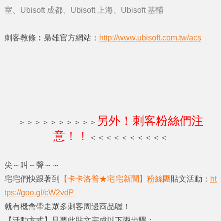
室、Ubisoft 成都、Ubisoft 上海、Ubisoft 基輔
刺客教條︰梟雄官方網站：
http://www.ubisoft.com.tw/acs
另外！刺客粉絲們注
＞＞＞＞＞＞＞＞＞＞
意！！
＜＜＜＜＜＜＜＜＜＜
尖～叫～聲～～
宅宅們快跟著到
【卡卡洛普★宅宅新聞】粉絲團
貼文活動：
ht
tps://goo.gl/cW2vdP
就有機會帶走眾多刺客周邊商品喔！
【活動方式】只要此貼文完成以下兩步驟：