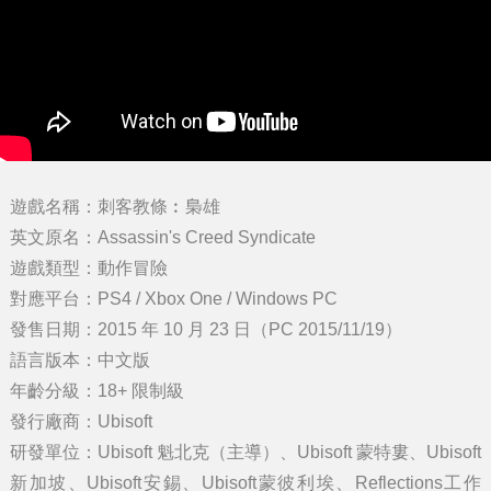
遊戲名稱：刺客教條︰梟雄
英文原名：Assassin's Creed Syndicate
遊戲類型：動作冒險
對應平台：PS4 / Xbox One / Windows PC
發售日期：2015 年 10 月 23 日（PC 2015/11/19）
語言版本：中文版
年齡分級：18+ 限制級
發行廠商：Ubisoft
研發單位：Ubisoft 魁北克（主導）、Ubisoft 蒙特婁、Ubisoft
新加坡、Ubisoft安錫、Ubisoft蒙彼利埃、Reflections工作