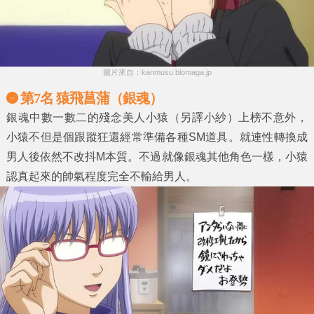
圖片來自：kanmusu.blomaga.jp
第7名 猿飛菖蒲（銀魂）
銀魂中數一數二的殘念美人小猿（另譯小紗）上榜不意外，
小猿不但是個跟蹤狂還經常準備各種SM道具。就連性轉換成
男人後依然不改抖M本質。不過就像銀魂其他角色一樣，小猿
認真起來的帥氣程度完全不輸給男人。