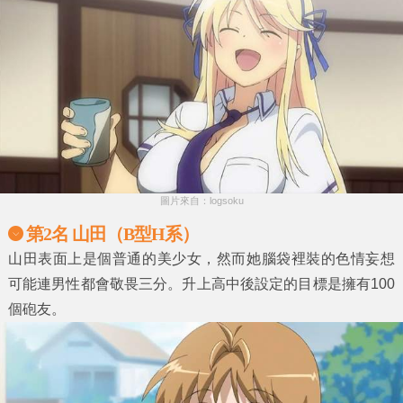
圖片來自：logsoku
第2名 山田（B型H系）
山田表面上是個普通的美少女，然而她腦袋裡裝的色情妄想
可能連男性都會敬畏三分。升上高中後設定的目標是擁有100
個砲友。