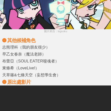
圖片來自：logsoku
其他候補角色
志熊理科（我的朋友很少）
早乙女春奈（魔法老師）
布蕾亞（SOUL EATER噬魂者）
東條希（LoveLive!）
天草篠&七條天空（妄想學生會）
原出處影片