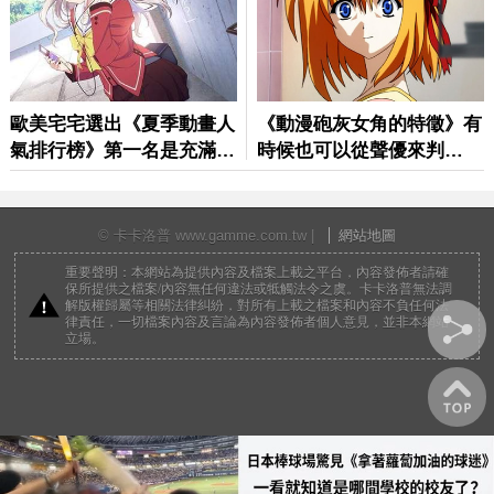
© 卡卡洛普 www.gamme.com.tw |
網站地圖
重要聲明：本網站為提供內容及檔案上載之平台，內容發佈者請確
保所提供之檔案/內容無任何違法或牴觸法令之虞。卡卡洛普無法調
解版權歸屬等相關法律糾紛，對所有上載之檔案和內容不負任何法
律責任，一切檔案內容及言論為內容發佈者個人意見，並非本網站
立場。