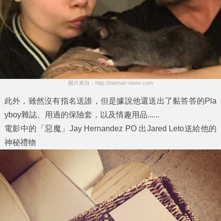
圖片來自：http://batman-news.com
此外，雖然沒有指名送誰，但是據說他還送出了黏答答的Pla
yboy雜誌、用過的保險套，以及情趣用品......
電影中的「惡魔」Jay Hernandez PO 出Jared Leto送給他的
神秘禮物