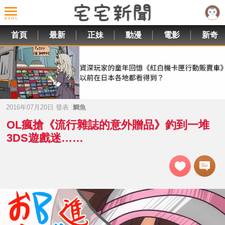
首頁
最新
正妹
動漫
電影
新奇
2016年07月20日 發表 :
鯛魚
OL瘋搶《流行雜誌的意外贈品》釣到一堆
3DS遊戲迷……