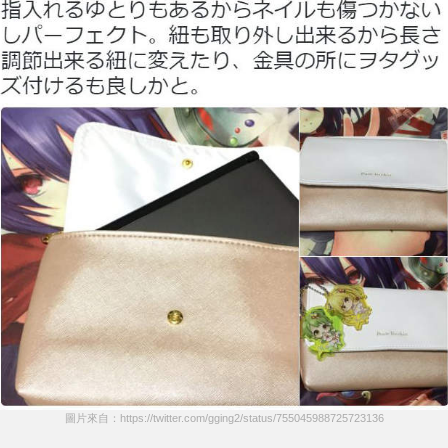
圖片來自：https://twitter.com/gging2/status/755045988725723136