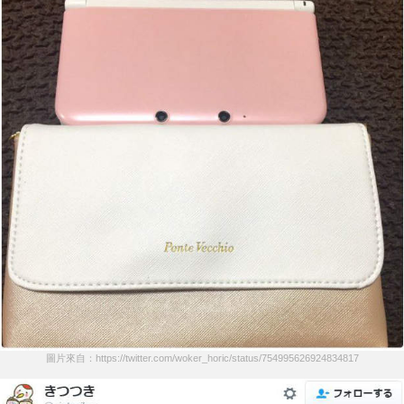
圖片來自：https://twitter.com/woker_horic/status/754995626924834817