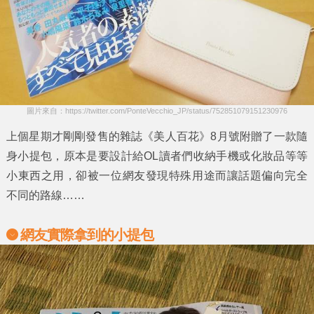
圖片來自：https://twitter.com/PonteVecchio_JP/status/752851079151230976
上個星期才剛剛發售的雜誌
《美人百花》
8月號附贈了一款隨
身小提包，原本是要設計給OL讀者們收納手機或化妝品等等
小東西之用，卻被一位網友發現特殊用途而讓話題偏向完全
不同的路線……
網友實際拿到的小提包