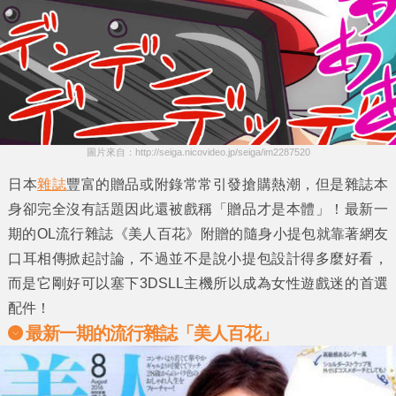
圖片來自：http://seiga.nicovideo.jp/seiga/im2287520
日本
雜誌
豐富的贈品或附錄常常引發搶購熱潮，但是雜誌本
身卻完全沒有話題因此還被戲稱
「贈品才是本體」
！最新一
期的OL流行雜誌
《美人百花》
附贈的
隨身小提包
就靠著網友
口耳相傳掀起討論，不過並不是說小提包設計得多麼好看，
而是它剛好可以塞下
3DSLL主機
所以成為女性遊戲迷的首選
配件！
最新一期的流行雜誌「美人百花」