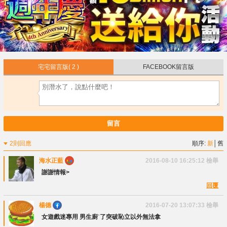
宅宅留言版
( 2 )
FACEBOOK留言版
留言
2則回應
順序:
新
│
舊
海水正藍
2016-08-10 16:25:12
檢舉
謝謝情報>
回覆
楊德
2016-07-20 13:07:33
檢舉
女遊戲迷專用 男生廚˙了突破恥立以外無法拿