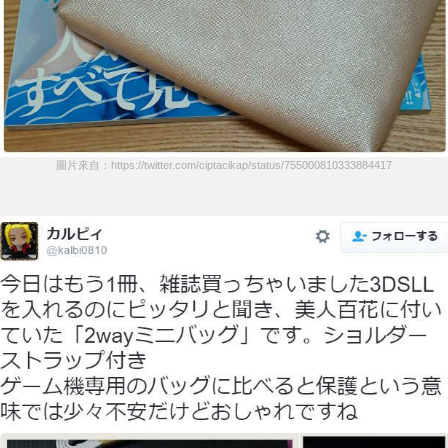
圖片來自：https://twitter.com/ciptacikap/status/755000810333884417