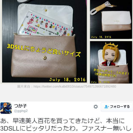
圖片來自：https://twitter.com/kalbi0810/status/754971390671892480