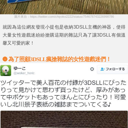
圖片來自：https://twitter.com/chiyoko2222/status/754678743226998786
就因為這位網友發現小提包是收納
3DSLL主機
的神器，使得
大量女性遊戲迷紛紛搶購這期的雜誌只為了讓3DSLL有個溫
馨又可愛的家！
為了照顧3DSLL瘋搶雜誌的女性遊戲迷們！