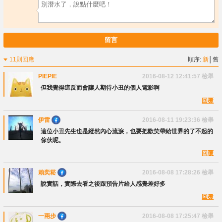
留言
11則回應
順序:
新
│
舊
PIEPIE
2016-08-12 12:41:57
檢舉
但我覺得這反而會讓人期待小丑的個人電影啊
回覆
伊雷
2016-08-11 19:23:36
檢舉
這位小丑先生也是縱然內心流淚，也要把歡笑帶給世界的了不起的
傢伙呢。
回覆
賴奕菘
2016-08-08 17:28:26
檢舉
說實話，實際去看之後跟預告片給人感覺差好多
回覆
一兩步
2016-08-08 17:25:47
檢舉