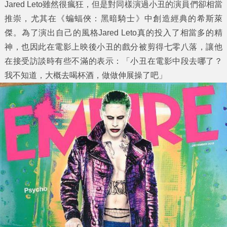
Jared Leto雖然很瘋狂，但是對同樣演過小丑的演員們卻相當
推崇，尤其在《蝙蝠俠：黑暗騎士》中創造經典的希斯萊
傑。為了演出自己的風格Jared Leto真的投入了相當多的精
神，也因此在電影上映後小丑的戲分被剪得七零八落，讓他
在接受訪談時有些不滿的表示：「小丑在電影中段去哪了？
我不知道，大概去喝杯酒，做做伸展操了吧」