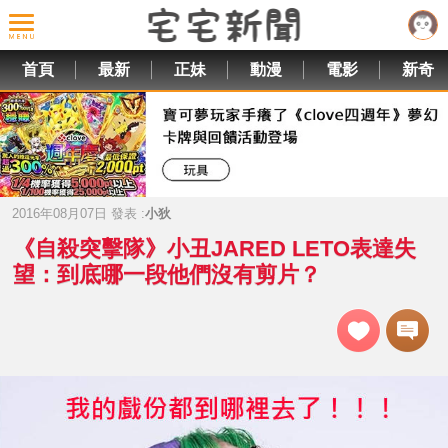
首頁
最新
正妹
動漫
電影
新奇
2016年08月07日 發表 :
小狄
《自殺突擊隊》小丑JARED LETO表達失
望：到底哪一段他們沒有剪片？