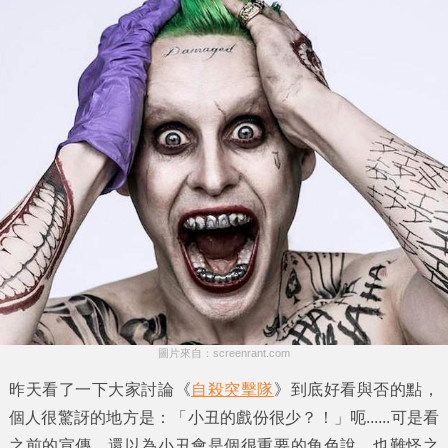
圖片來自：screenrant.com
昨天看了一下大家討論《
自殺突擊隊
》到底好看與否的點，
個人很驚訝的地方是：「
小丑
的戲份很少？！」呃......可是看
之前的宣傳。還以為小丑會是個很重要的角色說，也難怪之