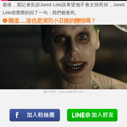
最後，當記者告訴Jared Leto說希望他不會太快死掉，Jared
Leto很實際的回了一句：我們都會死。
難道......這也是演完小丑後的體悟嗎？
圖片來自：www.dailydot.com