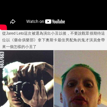
從Jared Leto這次被選為演出小丑以後，不要說觀眾很期待這
位以《藥命俱樂部》拿下奧斯卡最佳男配角的鬼才演員會帶
來一個怎樣的小丑了