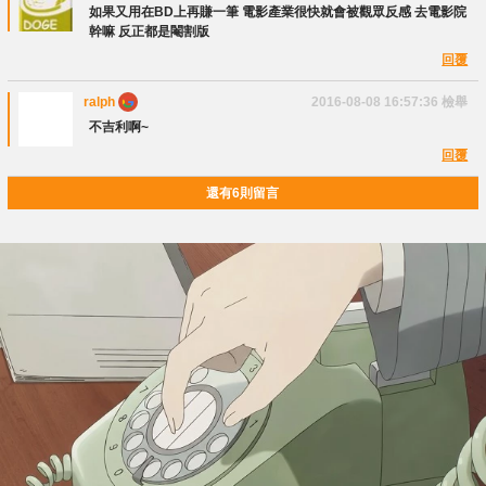
如果又用在BD上再賺一筆 電影產業很快就會被觀眾反感 去電影院
幹嘛 反正都是閹割版
回覆
ralph
2016-08-08 16:57:36
檢舉
不吉利啊~
回覆
還有6則留言