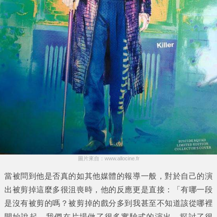
圖片來自：www.allocine.fr
當被問到他是否真的如其他媒體的報導一般，對於自己的演
出被剪掉這麼多很沮喪時，他的反應更是直接：「有哪一段
是沒有被剪的嗎？被剪掉的戲分多到我甚至不知道該從哪裡
開始說起，我們在片場做了很多實驗式的演出，探討了很