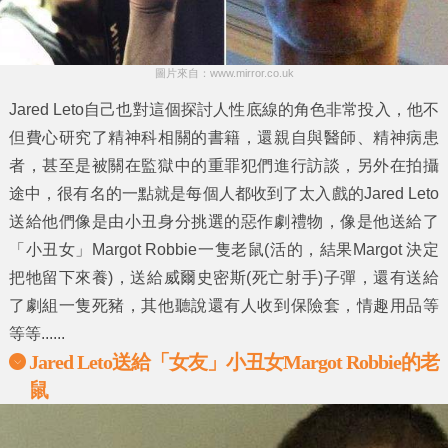
圖片來自：www.mirror.co.uk
Jared Leto自己也對這個探討人性底線的角色非常投入，他不
但費心研究了精神科相關的書籍，還親自與醫師、精神病患
者，甚至是被關在監獄中的重罪犯們進行訪談，另外在拍攝
途中，很有名的一點就是每個人都收到了太入戲的Jared Leto
送給他們像是由小丑身分挑選的惡作劇禮物，像是他送給了
「小丑女」Margot Robbie一隻老鼠(活的，結果Margot 決定
把牠留下來養)，送給威爾史密斯(死亡射手)子彈，還有送給
了劇組一隻死豬，其他聽說還有人收到保險套，情趣用品等
等等......
Jared Leto送給「女友」小丑女Margot Robbie的老
鼠