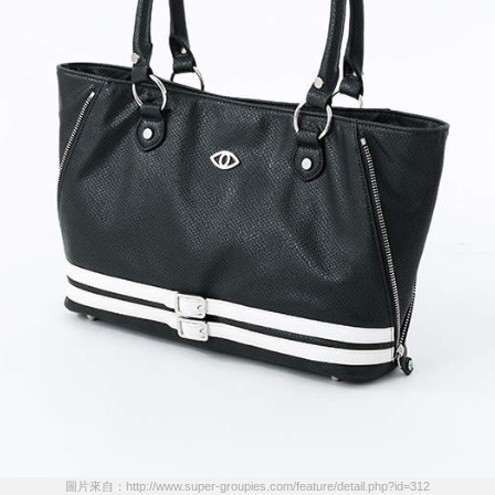
圖片來自：http://www.super-groupies.com/feature/detail.php?id=312