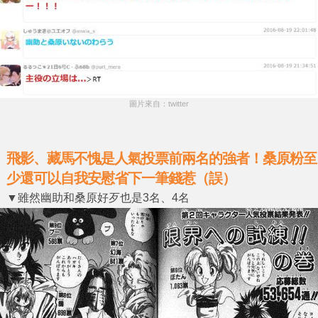
圖片來自：twitter
飛影、藏馬不愧是人氣投票前兩名的強者！桑原粉至
少還可以自我安慰省下一筆錢惹（誤）
▼雖然幽助和桑原好歹也是3名、4名