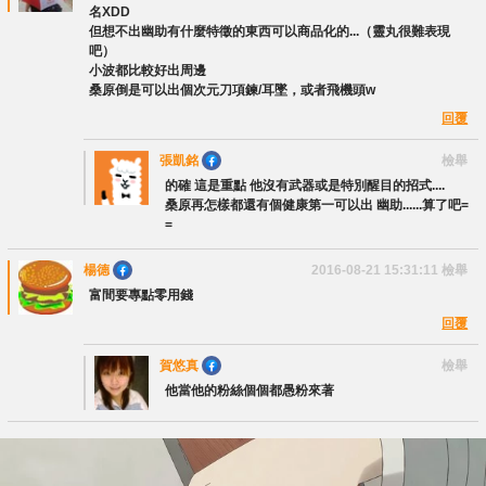
名XDD
但想不出幽助有什麼特徵的東西可以商品化的...（靈丸很難表現
吧）
小波都比較好出周邊
桑原倒是可以出個次元刀項鍊/耳墜，或者飛機頭w
回覆
張凱銘
檢舉
的確 這是重點 他沒有武器或是特別醒目的招式....
桑原再怎樣都還有個健康第一可以出 幽助......算了吧=
=
楊德
2016-08-21 15:31:11
檢舉
富間要專點零用錢
回覆
賀悠真
檢舉
他當他的粉絲個個都愚粉來著