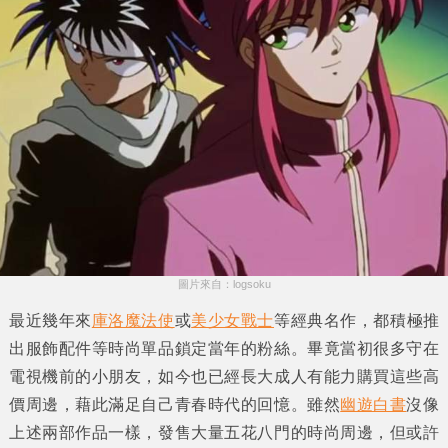
圖片來自：logsoku
最近幾年來
庫洛魔法使
或
美少女戰士
等經典名作，都積極推
出服飾配件等時尚單品鎖定當年的粉絲。畢竟當初很多守在
電視機前的小朋友，如今也已經長大成人有能力購買這些高
價周邊，藉此滿足自己青春時代的回憶。雖然
幽遊白書
沒像
上述兩部作品一樣，發售大量五花八門的時尚周邊，但或許