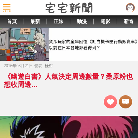
首頁
最新
正妹
動漫
電影
新奇
2016年08月21日 發表 :
椪柑
《幽遊白書》人氣決定周邊數量？桑原粉也
想收周邊…