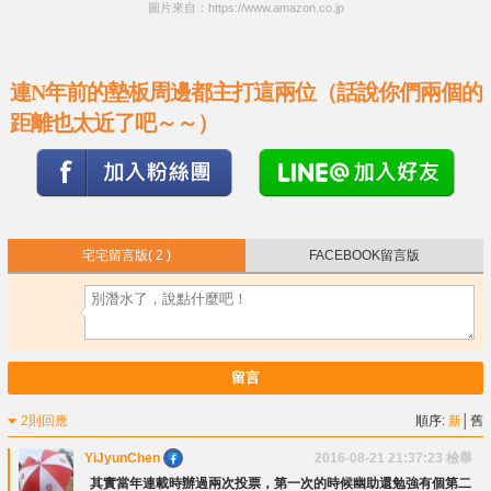
圖片來自：https://www.amazon.co.jp
連N年前的墊板周邊都主打這兩位（話說你們兩個的
距離也太近了吧～～）
宅宅留言版
( 2 )
FACEBOOK留言版
留言
2則回應
順序:
新
│
舊
YiJyunChen
2016-08-21 21:37:23
檢舉
其實當年連載時辦過兩次投票，第一次的時候幽助還勉強有個第二