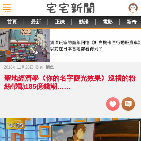
首頁
最新
正妹
動漫
電影
新奇
2016年11月26日 發表 :
鯛魚
聖地經濟學《你的名字觀光效果》巡禮的粉
絲帶動185億錢潮……