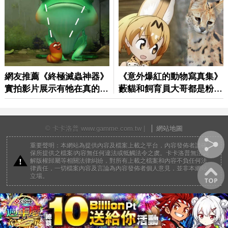
© 卡卡洛普 www.gamme.com.tw |
網站地圖
重要聲明：本網站為提供內容及檔案上載之平台，內容發佈者請確
保所提供之檔案/內容無任何違法或牴觸法令之虞。卡卡洛普無法調
解版權歸屬等相關法律糾紛，對所有上載之檔案和內容不負任何法
律責任，一切檔案內容及言論為內容發佈者個人意見，並非本網站
立場。