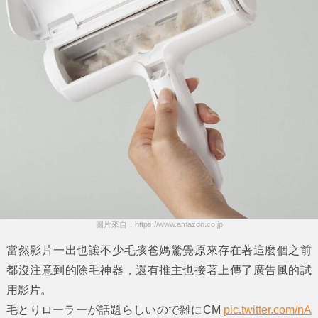
圖片來自：https://www.amazon.co.jp
當然影片一出也讓不少毛孩爸媽驚覺原來存在著這麼個之前
都沒注意到的除毛神器，還有推主也接著上傳了廣告風的試
用影片。
毛とりローラーが話題らしいので雑にCM
pic.twitter.com/nA