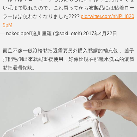
い毛まで取れるので、これ買ってから布製品には粘着ロー
ラーほぼ使わなくなりました????
pic.twitter.com/nNPH820
9pM
— naked ape逢川里羅 (@saki_otoh)
2017年4月22日
而且不像一般滾輪黏把還需要另外購入黏膠的補充包， 蓋子
打開毛倒出來就能重複使用，好像比現在那種水洗式的滾筒
黏把還環保欸。