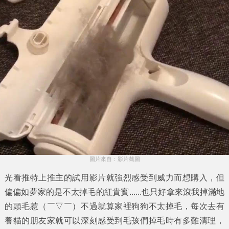
圖片來自：影片截圖
光看推特上推主的試用影片就強烈感受到威力而想購入，但
偏偏如夢家的是不太掉毛的紅貴賓......也只好拿來滾我掉滿地
的頭毛惹（￣▽￣）不過就算家裡狗狗不太掉毛，每次去有
養貓的朋友家就可以深刻感受到毛孩們掉毛時有多難清理，