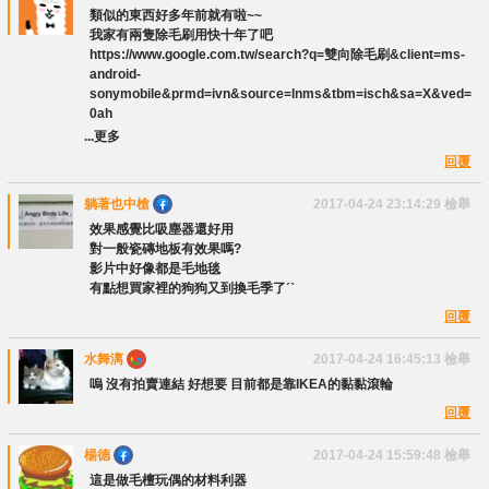
類似的東西好多年前就有啦~~
我家有兩隻除毛刷用快十年了吧
https://www.google.com.tw/search?q=雙向除毛刷&client=ms-
android-
sonymobile&prmd=ivn&source=lnms&tbm=isch&sa=X&ved=
0ah
...更多
回覆
躺著也中槍
2017-04-24 23:14:29
檢舉
效果感覺比吸塵器還好用
對一般瓷磚地板有效果嗎?
影片中好像都是毛地毯
有點想買家裡的狗狗又到換毛季了ˊˋ
回覆
水舞漓
2017-04-24 16:45:13
檢舉
嗚 沒有拍賣連結 好想要 目前都是靠IKEA的黏黏滾輪
回覆
楊德
2017-04-24 15:59:48
檢舉
這是做毛檀玩偶的材料利器