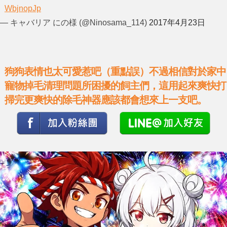
WbjnopJp
— キャバリア にの様 (@Ninosama_114)
2017年4月23日
狗狗表情也太可愛惹吧（重點誤）不過相信對於家中
寵物掉毛清理問題所困擾的飼主們，這用起來爽快打
掃完更爽快的除毛神器應該都會想來上一支吧。