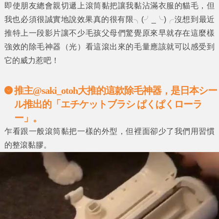
即使朋友總會親切遞上
滾筒黏把
讓我黏沾滿衣服的貓毛，但
我也必須很誠實地說效果真的很有限╮(╯_╰)╭沒想到最近
推特上一段影片讓不少毛孩父母們驚覺原來早就存在這麼樣
強效的
除毛神器
（光）看這滾出來的毛量應該就可以感受到
它的威力惹吧！
推主@saki_otoh大推的這款除毛神器，是日本シー
ル推出的「エチケットブラシ ぱくぱくローラ
ー」。
乍看跟一般滾筒黏把一樣的外型，但裡面卻少了我們用習慣
的整滾黏膠。