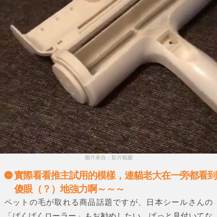
圖片來自：影片截圖
實際看看推主試用的模樣，連貓老大在一旁都看到
傻眼（？）地強力啊～～～
ペットの毛が取れる商品話題ですが、日本シールさんの
「ぱくぱくローラー」もお勧めしたい。ぱっと見付いてな