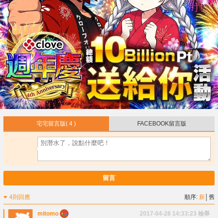
宅宅留言版
( 4 )
FACEBOOK留言版
留言
4則回應
順序:
新
│
舊
mitomo
2017-04-28 14:33:23
檢舉