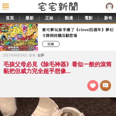
首頁
最新
正妹
動漫
電影
新奇
2017年04月24日 發表 :
如夢
毛孩父母必見《除毛神器》看似一般的滾筒
黏把但威力完全超乎想像...