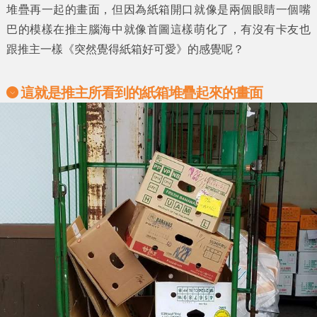
堆疊再一起的畫面，但因為紙箱開口就像是兩個眼睛一個嘴
巴的模樣在推主腦海中就像首圖這樣萌化了，有沒有卡友也
跟推主一樣《
突然覺得紙箱好可愛
》的感覺呢？
這就是推主所看到的紙箱堆疊起來的畫面