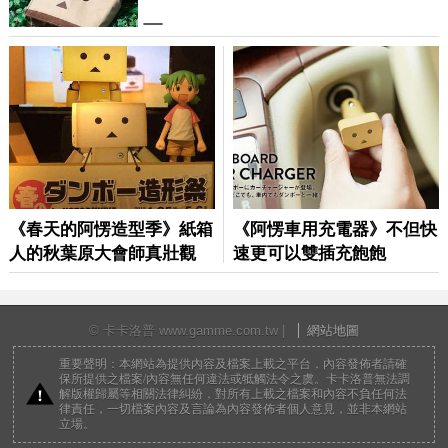
© 卡卡洛普 www.gamme.com.tw |
網站地圖
重要聲明：本網站為提供內容及檔案上載之平台，內容發佈者請確
保所提供之檔案/內容無任何違法或牴觸法令之虞。卡卡洛普無法調
解版權歸屬等相關法律糾紛，對所有上載之檔案和內容不負任何法
律責任，一切檔案內容及言論為內容發佈者個人意見，並非本網站
立場。