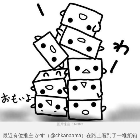
圖片來自：twitter
最近有位推主 かす‏（@chkanaama）在路上看到了一堆紙箱