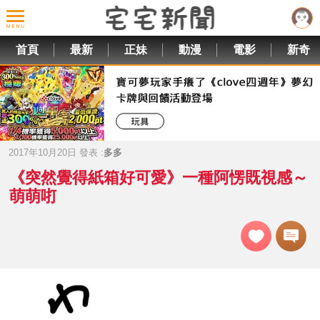
首頁
最新
正妹
動漫
電影
新奇
2017年10月20日 發表 :
多多
《突然覺得紙箱好可愛》一種阿愣既視感～
萌萌咑