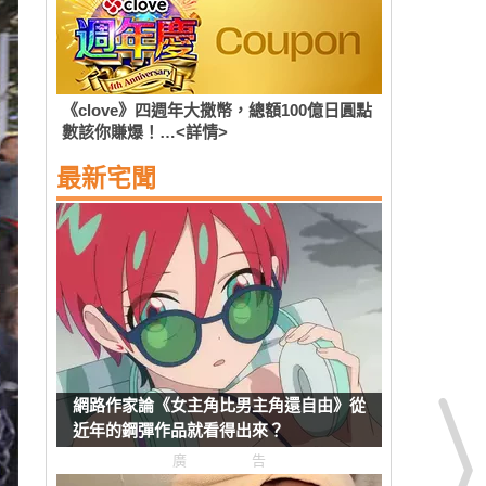
《clove》四週年大撒幣，總額100億日圓點
數該你賺爆！…<詳情>
最新宅聞
網路作家論《女主角比男主角還自由》從
近年的鋼彈作品就看得出來？
廣告