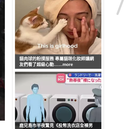
貓肉球的粉撲服務 專屬貓咪化妝師讓網
友們看了超級心動……more
鹿兒島市半夜驚見《投幣洗衣店全裸男