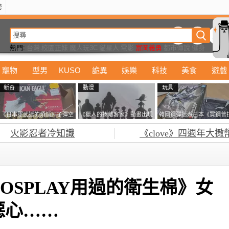
榜
動漫
美食
詭異
娛樂
汽車
電影
遊戲
設計
玩具
潮流
精華
熱門:
台灣
校園正妹
魔人玩3C
貓星人
電影
富岡義勇
都市傳說
健身
寵物
型男
KUSO
詭異
娛樂
科技
美食
遊戲
新奇
動漫
玩具
《日本軍武迷的煩惱》子彈空
《獵人的揍敵客家》動畫出現
韓國鋼彈迷遊日本《買鋼普
盒在日本超級貴 美國網友直
的這個剪影是誰？你是不是忘
塞不進行李箱》網友們集思
火影忍者冷知識
《clove》四週年大撒
接一大箱寄給他了
記還有這號人物了
益提供解方了……
OSPLAY用過的衛生棉》女
噁心……