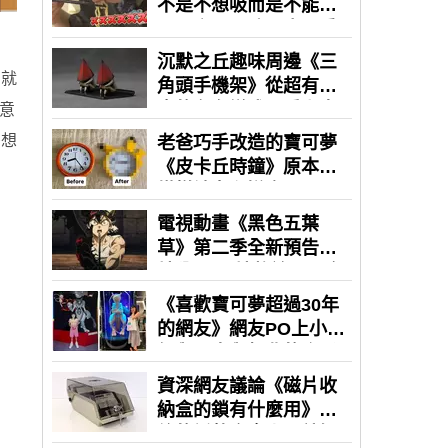
的就
意
麼想