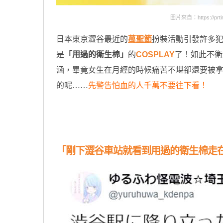
圖片來自：https://prtime
日本東京澀谷最近的
萬聖節
扮裝活動引發許多
是
「用過的衛生棉」
的
COSPLAY
了！如此不衛
涵，畢竟女生在月經的時候痛苦不堪卻還要被
的呢……
先警告怕血的人千萬不要往下看！
原汁原味的內容在這裡
「剛下澀谷車站就看到用過的衛生棉走