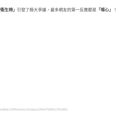
的衛生棉」
引發了極大爭議，最多網友的第一反應都是
「噁心」
om/j9dz12HReVwUzL0/status/1056475890127822852