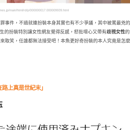
s.jp/main/html/rd/p/000000017.000009939.html
犯罪事件，不過就連扮裝本身其實也有不少爭議，其中被罵最兇
生的扮裝特別讓女性網友覺得反感，怒批噁心又帶有
歧視女性
的
拿來取笑，任誰都無法接受吧！本魚更好奇扮裝的本人究竟是怎
在路上真是世紀末」