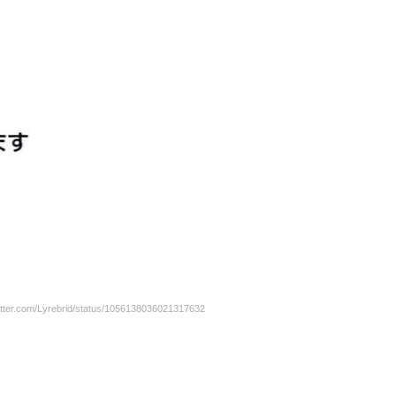
er.com/Lyrebrid/status/1056138036021317632