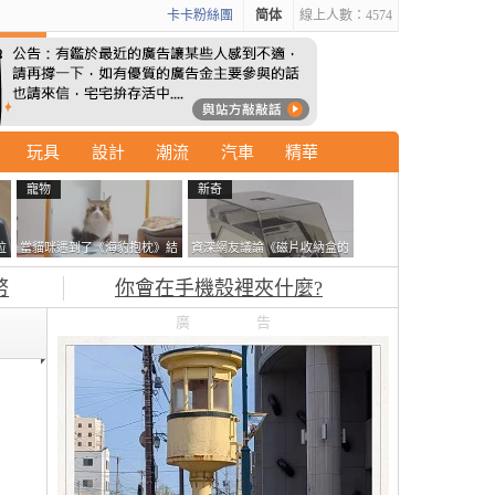
卡卡粉絲團
简体
線上人數：4574
玩具
設計
潮流
汽車
精華
寵物
新奇
拉
當貓咪遇到了《海豹抱枕》結
資深網友議論《磁片收納盒的
廣
果玩了10天後，海豹一整個走
鎖有什麼用》想偷的話整盒拿
幣
你會在手機殼裡夾什麼?
鐘笑翻網友
走不就好了嗎？
廣告