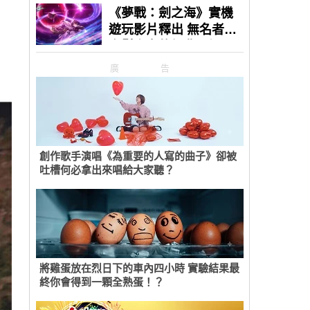
廣告
創作歌手演唱《為重要的人寫的曲子》卻被
吐槽何必拿出來唱給大家聽？
將雞蛋放在烈日下的車內四小時 實驗結果最
終你會得到一顆全熟蛋！？