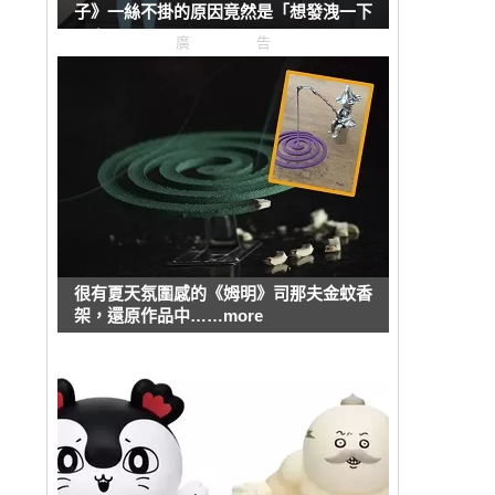
子》一絲不掛的原因竟然是「想發洩一下
壓力」？
！
廣告
很有夏天氛圍感的《姆明》司那夫金蚊香
架，還原作品中……more