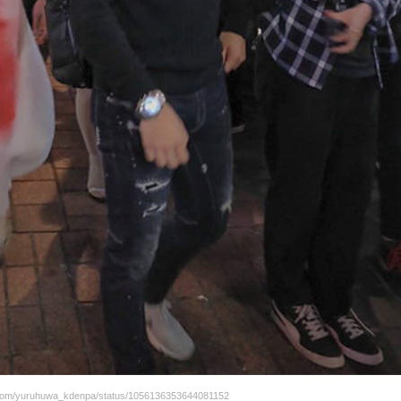
om/yuruhuwa_kdenpa/status/1056136353644081152