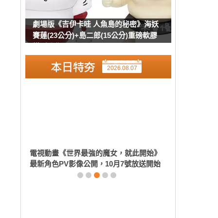
劇場版《吉伊卡哇 人魚島的秘密》海妖
賽蓮(23公分)+島二郎(15公分)重磅軟膠
模型發售
2026.08.07