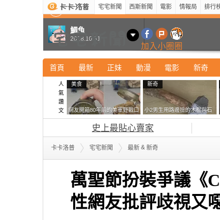
宅宅新聞
西斯新聞
電影
情報局
排行
最新
新奇
正妹
寵物
型男
Kuso
科技
鯛魚
2018.10.31
加入小圈圈
首頁
最新
正妹
動漫
電影
新奇
人
美食
新奇
氣
讚
網友開箱80年前的美軍野戰口
小2男生用路邊撿的木棍與石
文
糧 罐頭本身保存良好，但裡
頭做成了《石斧》馬麻打開書
史上最貼心賣家
面的味道...
包嚇一跳怎麼會有這種東
西！？
&
卡卡洛普
宅宅新聞
最新
新奇
萬聖節扮裝爭議《C
性網友批評歧視又