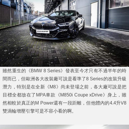
雖然重生的《BMW 8 Series》發表至今才只有不過半年的時
間而已，但歐洲各大改裝廠可說是看準了8 Series的改裝升級
潛力，特別是在全新《M8》尚未登場之前，各大廠可說是把
目標全都放在了MPA車款《M850i Coupe xDrive》身上，雖
然相較於真正的M Power還有一段距離，但他體內的4.4升V8
雙渦輪增壓引擎可是不容小看的啊。