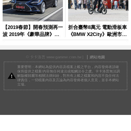
© 卡卡洛普 www.gamme.com.tw |
網站地圖
重要聲明：本網站為提供內容及檔案上載之平台，內容發佈者請確
保所提供之檔案/內容無任何違法或牴觸法令之虞。卡卡洛普無法調
解版權歸屬等相關法律糾紛，對所有上載之檔案和內容不負任何法
律責任，一切檔案內容及言論為內容發佈者個人意見，並非本網站
立場。