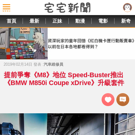
首頁
最新
正妹
動漫
電影
新奇
2019年02月14日 發表 :
汽車維修員
提前爭奪《M8》地位 Speed-Buster推出
《BMW M850i Coupe xDrive》升級套件