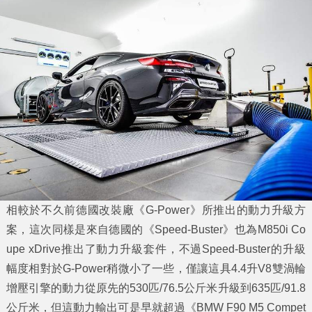
相較於不久前德國改裝廠《G-Power》所推出的動力升級方
案，這次同樣是來自德國的《Speed-Buster》也為M850i Co
upe xDrive推出了動力升級套件，不過Speed-Buster的升級
幅度相對於G-Power稍微小了一些，僅讓這具4.4升V8雙渦輪
增壓引擎的動力從原先的530匹/76.5公斤米升級到635匹/91.8
公斤米，但這動力輸出可是早就超過《BMW F90 M5 Compet