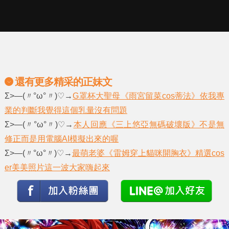
還有更多精采的正妹文
Σ>―(〃°ω°〃)♡→
G罩杯大聖母《雨宮留菜cos蒂法》依我專
業的判斷我覺得這個乳量沒有問題
Σ>―(〃°ω°〃)♡→
本人回應《三上悠亞無碼破壞版》不是無
修正而是用電腦AI模擬出來的喔
Σ>―(〃°ω°〃)♡→
最萌老婆《雷姆穿上貓咪開胸衣》精選cos
er美美照片這一波大家嗨起來