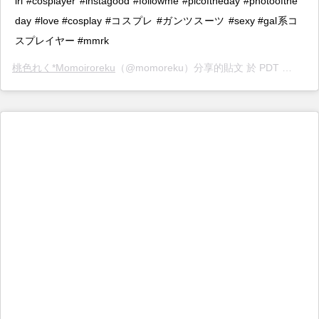
irl #cosplayer #instagood #followme #picoftheday #photoofthe
day #love #cosplay #コスプレ #ガンツスーツ #sexy #gal系コ
スプレイヤー #mmrk
桃色れく*Momoiroreku
（@momoreku）分享的貼文 於 PDT 2019 年 7月 月 14 日 下午 4:39 張貼