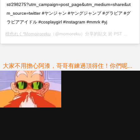
st/298275?utm_campaign=post_page&utm_medium=share&ut
m_source=twitter #ヤンジャン #ヤングジャンプ #グラビア #グ
ラビアアイドル #cosplaygirl #instagram #mmrk #yj
桃色れく*Momoiroreku
（@momoreku）分享的貼文 於 PST 2019 年 2月 月 24 日 上午 3:32 張貼
大家不用擔心阿漆，哥哥有練過頂得住！你們呢...