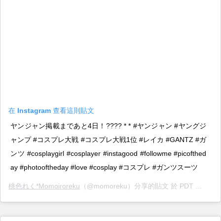
在 Instagram 查看這則貼文
ヤンジャン掲載まであと4日！???? * * #ヤンジャン #ヤングジ
ャンプ #コスプレ大戦 #コスプレ大戦1位 #レイカ #GANTZ #ガ
ンツ #cosplaygirl #cosplayer #instagood #followme #picofthed
ay #photooftheday #love #cosplay #コスプレ #ガンツスーツ
桃色れく*Momoiroreku
（@momoreku）分享的貼文 於 PDT 2019 年 7月 月 6 日 下午 10:09 張貼