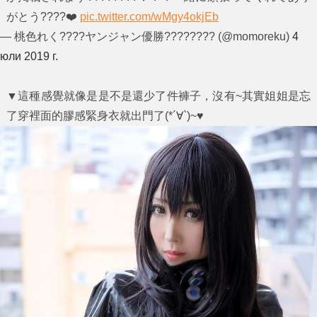
がとう????❤️
pic.twitter.com/wMgy4okjEb
— 桃色れく????ヤンジャン優勝???????? (@momoreku)
4
юли 2019 г.
▼這種感覺就像是是不是還少了件褲子，沒有~其實姐姐是忘
了穿裡面的膠感緊身衣就出門了(*´∀`)~♥