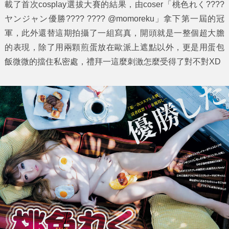
載了首次cosplay選拔大賽的結果，由coser「
桃色れく
????
ヤンジャン優勝???? ???? @momoreku」拿下第一屆的冠
軍，此外還替這期拍攝了一組寫真，開頭就是一整個超大膽
的表現，除了用兩顆煎蛋放在歐派上遮點以外，更是用蛋包
飯微微的擋住私密處，禮拜一這麼刺激怎麼受得了對不對XD