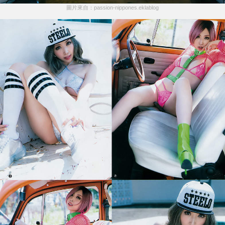
圖片來自：passion-nippones.eklablog