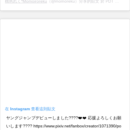
桃色れく*Momoiroreku
（@momoreku）分享的貼文 於 PDT 2019 年 7月 月 5 日 下午 8:56 張貼
在 Instagram 查看這則貼文
ヤングジャンプデビューしました????❤️❤️ 応援よろしくお願
いします???? https://www.pixiv.net/fanbox/creator/1071390/po