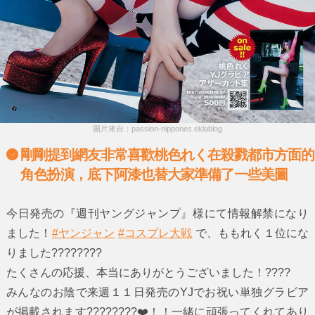
圖片來自：passion-nippones.eklablog
剛剛提到網友非常喜歡桃色れく在殺戮都市方面的
角色扮演，底下阿漆也替大家準備了一些美圖
今日発売の『週刊ヤングジャンプ』様にて情報解禁になり
ました！
#ヤンジャン
#コスプレ大戦
で、ももれく１位にな
りました????????
たくさんの応援、本当にありがとうございました！????
みんなのお陰で来週１１日発売のYJでお祝い単独グラビア
が掲載されます????????❤️！！一緒に頑張ってくれてあり