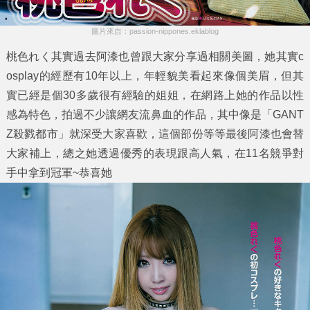
圖片來自：passion-nippones.eklablog
桃色れく其實過去阿漆也曾跟大家分享過相關美圖，她其實c
osplay的經歷有10年以上，年輕貌美看起來像個美眉，但其
實已經是個30多歲很有經驗的姐姐，在網路上她的作品以性
感為特色，拍過不少讓網友流鼻血的作品，其中像是「GANT
Z殺戮都市」就深受大家喜歡，這個部份等等最後阿漆也會替
大家補上，總之她透過優秀的表現跟高人氣，在11名競爭對
手中拿到冠軍~恭喜她