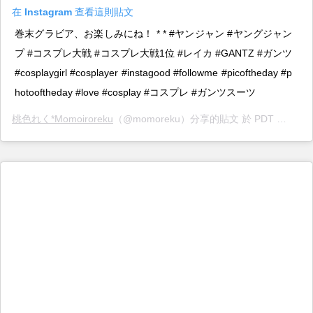
在 Instagram 查看這則貼文
巻末グラビア、お楽しみにね！ * * #ヤンジャン #ヤングジャン
プ #コスプレ大戦 #コスプレ大戦1位 #レイカ #GANTZ #ガンツ
#cosplaygirl #cosplayer #instagood #followme #picoftheday #p
hotooftheday #love #cosplay #コスプレ #ガンツスーツ
桃色れく*Momoiroreku
（@momoreku）分享的貼文 於 PDT 2019 年 7月 月 10 日 上午 8:42 張貼