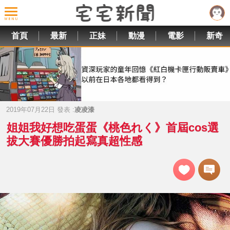
首頁
最新
正妹
動漫
電影
新奇
2019年07月22日 發表 :
凌凌漆
姐姐我好想吃蛋蛋《桃色れく》首屆cos選
拔大賽優勝拍起寫真超性感