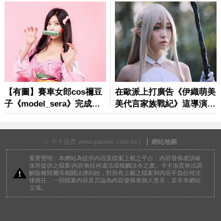
© 卡卡洛普 www.gamme.com.tw |
網站地圖
重要聲明：本網站為提供內容及檔案上載之平台，內容發佈者請確
保所提供之檔案/內容無任何違法或牴觸法令之虞。卡卡洛普無法調
解版權歸屬等相關法律糾紛，對所有上載之檔案和內容不負任何法
律責任，一切檔案內容及言論為內容發佈者個人意見，並非本網站
立場。