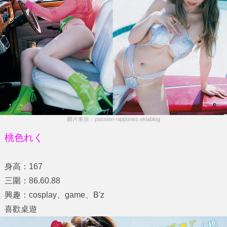
圖片來自：passion-nippones.eklablog
桃色れく
身高：167
三圍：86.60.88
興趣：cosplay、game、B'z
喜歡桌遊