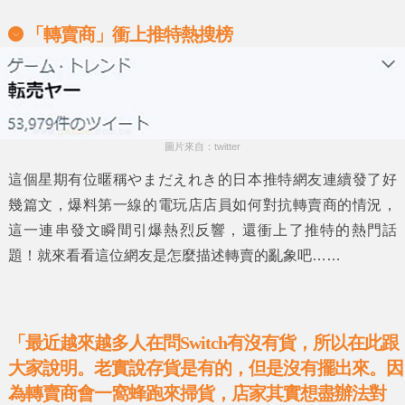
「轉賣商」衝上推特熱搜榜
圖片來自：twitter
這個星期有位暱稱
やまだえれき
的日本推特網友連續發了好
幾篇文，爆料第一線的電玩店店員如何對抗轉賣商的情況，
這一連串發文瞬間引爆熱烈反響，還衝上了推特的熱門話
題！就來看看這位網友是怎麼描述轉賣的亂象吧……
「最近越來越多人在問Switch有沒有貨，所以在此跟
大家說明。老實說存貨是有的，但是沒有擺出來。因
為轉賣商會一窩蜂跑來掃貨，店家其實想盡辦法對