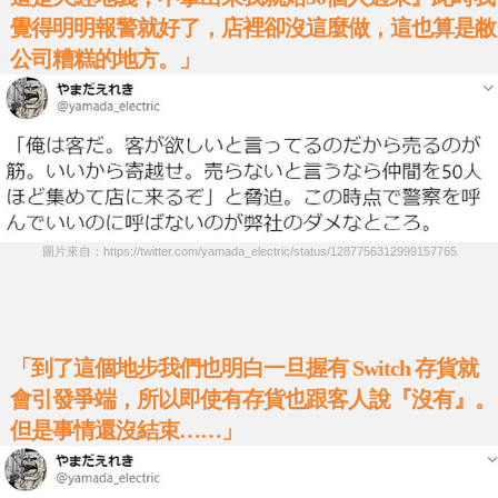
覺得明明報警就好了，店裡卻沒這麼做，這也算是敝
公司糟糕的地方。」
圖片來自：https://twitter.com/yamada_electric/status/1287756312999157765
「到了這個地步我們也明白一旦握有 Switch 存貨就
會引發爭端，所以即使有存貨也跟客人說『沒有』。
但是事情還沒結束……」