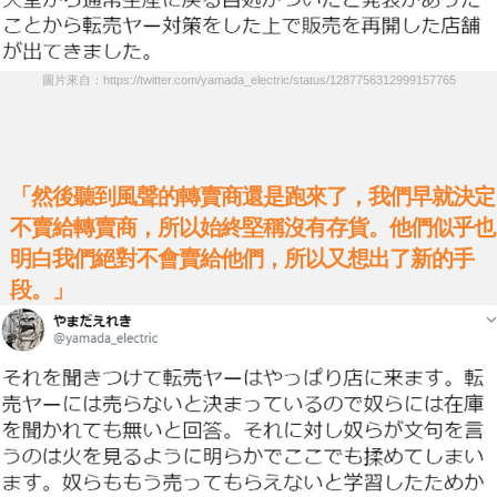
圖片來自：https://twitter.com/yamada_electric/status/1287756312999157765
「然後聽到風聲的轉賣商還是跑來了，我們早就決定
不賣給轉賣商，所以始終堅稱沒有存貨。他們似乎也
明白我們絕對不會賣給他們，所以又想出了新的手
段。」