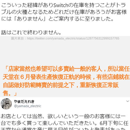
圖片來自：https://twitter.com/yamada_electric/status/1287756312999157765
「店家當然也希望可以多賣給一般的客人，所以當任
天堂在６月發表生產恢復正軌的時候，有些店鋪就在
自認做好防範轉賣的前提之下，重新恢復正常販
售。」