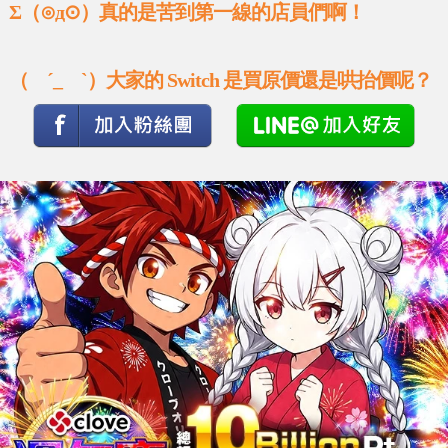
Σ（⊙д⊙）真的是苦到第一線的店員們啊！
（ ´_ゝ`）大家的 Switch 是買原價還是哄抬價呢？