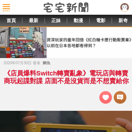
首頁
最新
正妹
動漫
電影
新奇
2020年07月30日 發表 :
鯛魚
《店員爆料Switch轉賣亂象》電玩店與轉賣
商玩起諜對諜 店面不是沒貨而是不想賣給你