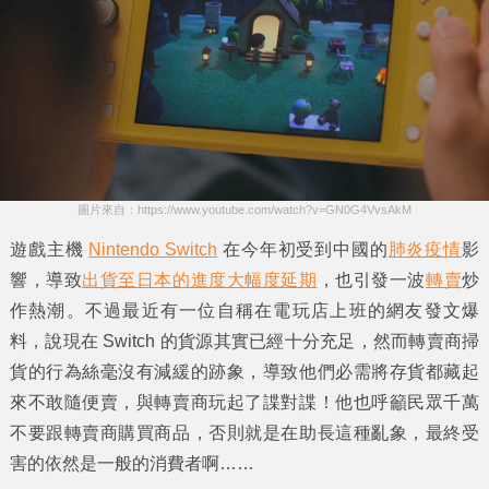
圖片來自：https://www.youtube.com/watch?v=GN0G4VvsAkM
遊戲主機
Nintendo Switch
在今年初受到中國的
肺炎疫情
影
響，導致
出貨至日本的進度大幅度延期
，也引發一波
轉賣
炒
作熱潮。不過最近有一位自稱在電玩店上班的網友發文爆
料，說現在
Switch
的貨源其實已經十分充足，然而
轉賣商
掃
貨的行為絲毫沒有減緩的跡象，導致他們必需將存貨都藏起
來不敢隨便賣，與轉賣商玩起了諜對諜！他也呼籲民眾千萬
不要跟轉賣商購買商品，否則就是在助長這種亂象，最終受
害的依然是一般的消費者啊……