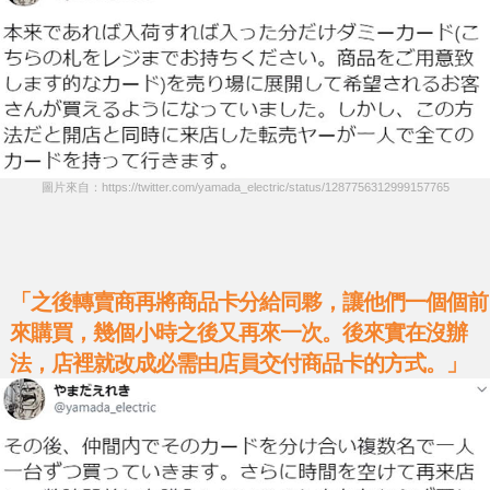
圖片來自：https://twitter.com/yamada_electric/status/1287756312999157765
「之後轉賣商再將商品卡分給同夥，讓他們一個個前
來購買，幾個小時之後又再來一次。後來實在沒辦
法，店裡就改成必需由店員交付商品卡的方式。」