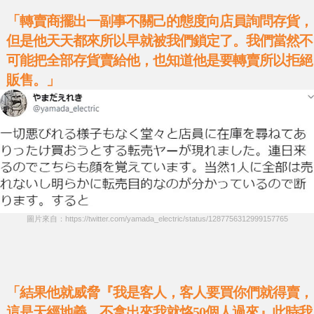
「轉賣商擺出一副事不關己的態度向店員詢問存貨，
但是他天天都來所以早就被我們鎖定了。我們當然不
可能把全部存貨賣給他，也知道他是要轉賣所以拒絕
販售。」
圖片來自：https://twitter.com/yamada_electric/status/1287756312999157765
「結果他就威脅『我是客人，客人要買你們就得賣，
這是天經地義，不拿出來我就烙50個人過來』此時我