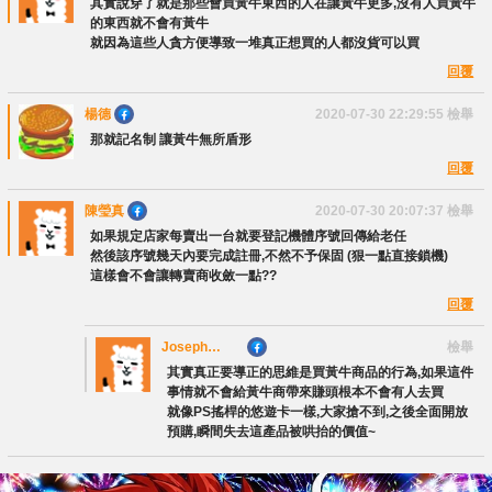
其實說穿了就是那些會買黃牛東西的人在讓黃牛更多,沒有人買黃牛
的東西就不會有黃牛
就因為這些人貪方便導致一堆真正想買的人都沒貨可以買
回覆
楊德
2020-07-30 22:29:55
檢舉
那就記名制 讓黃牛無所盾形
回覆
陳瑩真
2020-07-30 20:07:37
檢舉
如果規定店家每賣出一台就要登記機體序號回傳給老任
然後該序號幾天內要完成註冊,不然不予保固 (狠一點直接鎖機)
這樣會不會讓轉賣商收斂一點??
回覆
Joseph
檢舉
Huang
其實真正要導正的思維是買黃牛商品的行為,如果這件
事情就不會給黃牛商帶來賺頭根本不會有人去買
就像PS搖桿的悠遊卡一樣,大家搶不到,之後全面開放
預購,瞬間失去這產品被哄抬的價值~