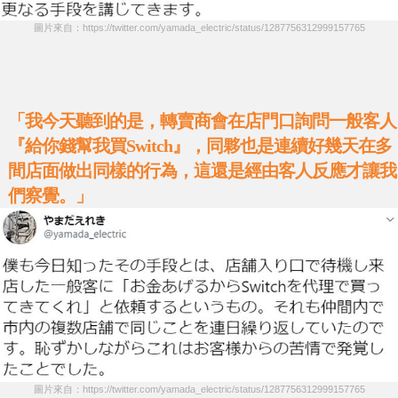
圖片來自：https://twitter.com/yamada_electric/status/1287756312999157765
「我今天聽到的是，轉賣商會在店門口詢問一般客人
『給你錢幫我買Switch』，同夥也是連續好幾天在多
間店面做出同樣的行為，這還是經由客人反應才讓我
們察覺。」
圖片來自：https://twitter.com/yamada_electric/status/1287756312999157765