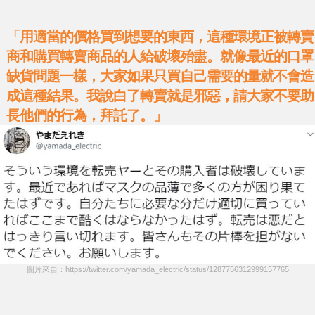
「用適當的價格買到想要的東西，這種環境正被轉賣
商和購買轉賣商品的人給破壞殆盡。就像最近的口罩
缺貨問題一樣，大家如果只買自己需要的量就不會造
成這種結果。我說白了轉賣就是邪惡，請大家不要助
長他們的行為，拜託了。」
圖片來自：https://twitter.com/yamada_electric/status/1287756312999157765