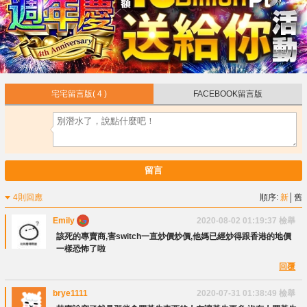
宅宅留言版
( 4 )
FACEBOOK留言版
留言
4則回應
順序:
新
│
舊
Emily
2020-08-02 01:19:37
檢舉
該死的專賣商,害switch一直炒價炒價,他媽已經炒得跟香港的地價
一樣恐怖了啦
回覆
brye1111
2020-07-31 01:38:49
檢舉