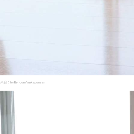
自：twitter.com/wakaponsan