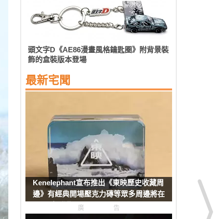
頭文字D《AE86漫畫風格鑰匙圈》附背景裝
飾的盒裝版本登場
最新宅聞
Kenelephant宣布推出《東映歷史收藏周
邊》有經典開場壓克力磚等眾多周邊將在
8月下旬發售
廣告