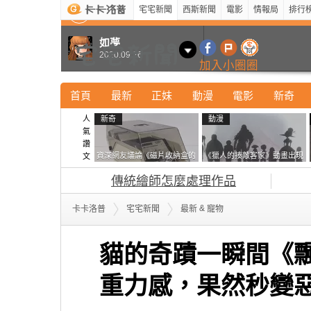
宅宅新聞
西斯新聞
電影
情報局
排行
最新
新奇
正妹
寵物
型男
Kuso
科技
如夢
2020.09.26
加入小圈圈
首頁
最新
正妹
動漫
電影
新奇
人
新奇
動漫
氣
讚
資深網友議論《磁片收納盒的
《獵人的揍敵客家》動畫出現
文
鎖有什麼用》想偷的話整盒拿
的這個剪影是誰？你是不是忘
傳統繪師怎麼處理作品
走不就好了嗎？
記還有這號人物了
&
卡卡洛普
宅宅新聞
最新
寵物
貓的奇蹟一瞬間《
重力感，果然秒變惡