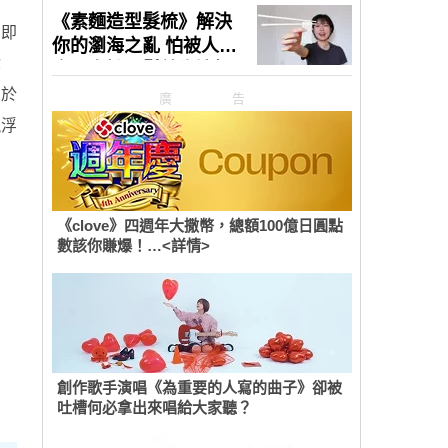
。即
你
）於
廣告
飄浮
《clove》四週年大撒幣，總額100億日圓點
數該你賺爆！…<詳情>
創作歌手演唱《為重要的人寫的曲子》卻被
吐槽何必拿出來唱給大家聽？