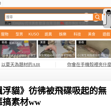
榜
動漫
美食
詭異
娛樂
汽車
電影
遊戲
設計
玩具
潮流
精華
熱門:
Cosplay
打卡美食
動漫
台灣
日劇
BL
都市傳說
宅調查
寵物
型男
KUSO
詭異
娛樂
科技
美食
遊戲
新奇
美食
新奇
《日本軍武迷的煩惱》子彈空
網友開箱80年前的美軍野戰口
小2男生用路邊撿的木棍與
盒在日本超級貴 美國網友直
糧 罐頭本身保存良好，但裡
頭做成了《石斧》馬麻打開
以夏天為題材的AIR
你會在手機殼裡夾什麼
接一大箱寄給他了
面的味道...
包嚇一跳怎麼會有這種東
西！？
飄浮貓》彷彿被飛碟吸起的無
搞素材ww