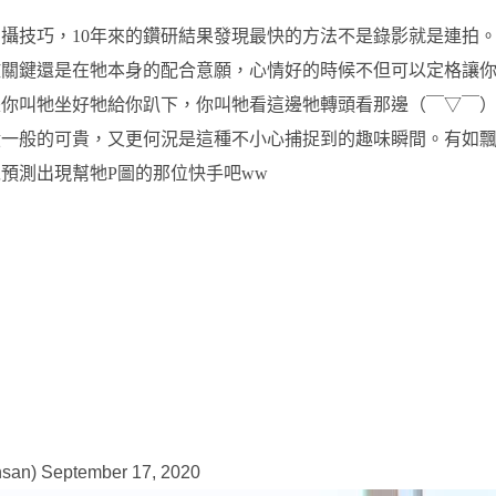
攝技巧，10年來的鑽研結果發現最快的方法不是錄影就是連拍
敗關鍵還是在牠本身的配合意願，心情好的時候不但可以定格讓
是你叫牠坐好牠給你趴下，你叫牠看這邊牠轉頭看那邊（￣▽￣
蹟一般的可貴，又更何況是這種不小心捕捉到的趣味瞬間。有如
預測出現幫牠P圖的那位快手吧ww
san)
September 17, 2020