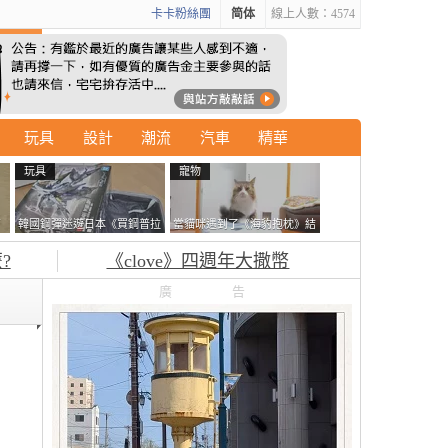
卡卡粉絲團
简体
線上人數：4574
玩具
設計
潮流
汽車
精華
玩具
寵物
石
韓國鋼彈迷遊日本《買鋼普拉
當貓咪遇到了《海豹抱枕》結
書
塞不進行李箱》網友們集思廣
果玩了10天後，海豹一整個走
?
《clove》四週年大撒幣
益提供解方了……
鐘笑翻網友
廣告