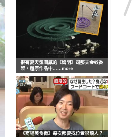
很有夏天氛圍感的《姆明》司那夫金蚊香
架，還原作品中……more
《商場美食街》每次都要找位置很煩人？