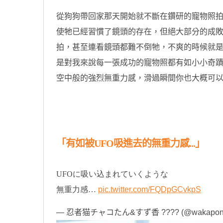
從狗狗帶回家那天開始就不斷在鑽研的寵物照拍
使牠已經習慣了鏡頭的存在，但絕大部分的成
拍，甚至連看鏡頭都難不倒牠，不爽的時候就
是對我來說每一張成功的寵物照都有如小小奇
空中般的強烈無重力感，滑過瞬間你也大概可以
原汁原味的內容在這裡
「有如被UFO吸進去的無重力感...」
UFOに吸い込まれていくような
無重力感…
pic.twitter.com/FQDpGCvkpS
— 忍者猫チャコたん&すず香 ???? (@wakapon