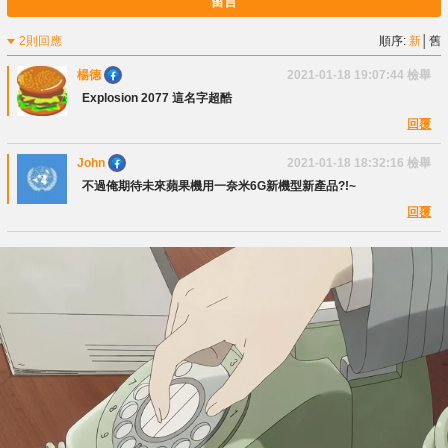
留言
2則回應
順序:
新
│
舊
楊德
2021-01-18 19:07:44
檢舉
Explosion 2077 這名字超酷
回覆
John
2021-01-18 18:32:16
檢舉
不過俺期待未來蘋果機用一奈米6G新機型新產品?!~
回覆