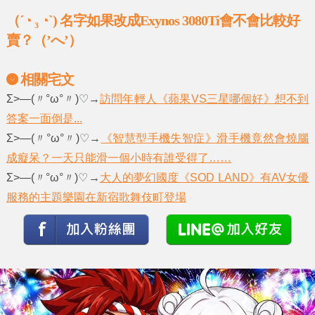
（´◔ ₃ ◔`) 名字如果改成Exynos 3080Ti會不會比較好
賣？（’へ’）
相關宅文
Σ>―(〃°ω°〃)♡→
訪問年輕人《蘋果VS三星哪個好》想不到
答案一面倒是...
Σ>―(〃°ω°〃)♡→
《智慧型手機失智症》滑手機竟然會燒腦
成癡呆？一天只能滑一個小時有誰受得了……
Σ>―(〃°ω°〃)♡→
大人的夢幻國度《SOD LAND》有AV女優
服務的主題樂園在新宿歌舞伎町登場