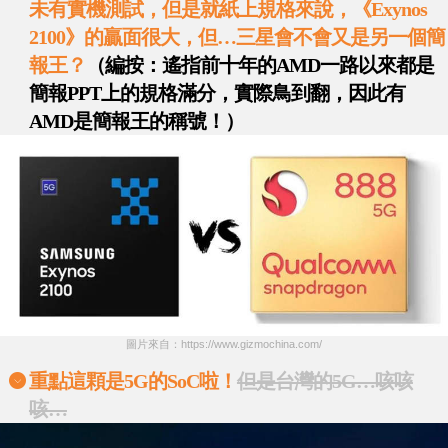
未有實機測試，但是就紙上規格來說，《
Exynos
2100
》的贏面很大，但
…
三星會不會又是另一個簡
報王？
（編按：遙指前十年的AMD一路以來都是
簡報PPT上的規格滿分，實際鳥到翻，因此有
AMD是簡報王的稱號！）
圖片來自：https://www.gizmochina.com/
重點這顆是
5G
的
SoC
啦！
但是台灣的5G…
咳咳
咳…