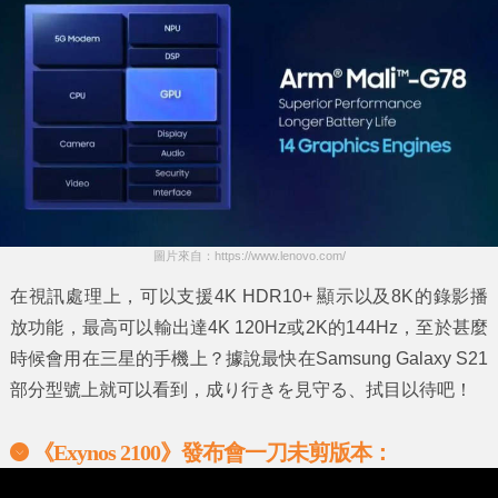
圖片來自：https://www.lenovo.com/
在視訊處理上，可以支援4K HDR10+ 顯示以及8K的錄影播
放功能，最高可以輸出達4K 120Hz或2K的144Hz，至於甚麼
時候會用在三星的手機上？據說最快在Samsung Galaxy S21
部分型號上就可以看到，成り行きを見守る、拭目以待吧！
《
Exynos 2100
》發布會一刀未剪版本：