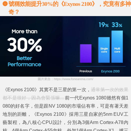
號稱效能提升
30%
的《
Exynos 2100
》，究竟有多神
奇？
圖片來自：https://www.fonearena.com/
《Exynos 2100》其實不是三星的第一次，
通常第一次的效果
都不是很好，因為會緊張嘛…
前一代Exynos 1080雖然有個1
080的好名字，但是跟NV 1080的市場佔有率，可是有著天差
地別的距離，《Exynos 2100》採用三星自家的5nm EUV工
藝製程，為八核心CPU設計，分別為3個Arm Cortex-A78內
核、4個Arm Cortex-A55內核，外加1個Arm Cortex-X1，據三