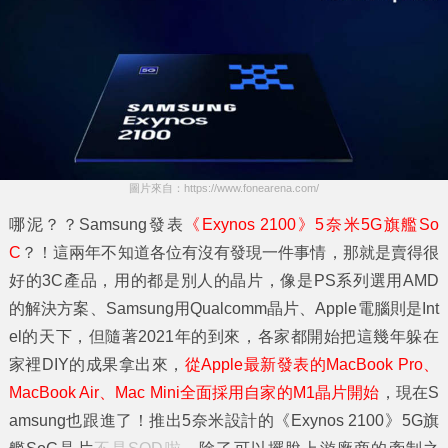
圖片來自：https://www.fonearena.com/
哪泥？？Samsung發表
《Exynos 2100》5奈米5G旗艦So
C
？！這兩年不知道各位有沒有發現一件事情，那就是賣得很
好的3C產品，用的都是別人的晶片，像是PS系列選用AMD
的解決方案、Samsung用Qualcomm晶片、Apple電腦則是Int
el的天下，但隨著2021年的到來，各家都開始把這幾年躲在
家裡DIY的成果拿出來，
從Apple最新發表的MacBook Pro、
MacBook Air、Mac Mini全面採用自家的M1晶片開始
，現在S
amsung也跟進了！推出5奈米設計的《Exynos 2100》5G旗