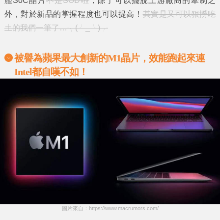
艦SoC晶片
不是SOD啦
，除了可以擺脫上游廠商的牽制之
外，對於新品的掌握程度也可以提高！
其實是又可以狠撈吃
土的我們一筆了…╮(╯_╰)╭
被譽為蘋果最大創新的
M1
晶片，效能跑起來連
Intel
都自嘆不如！
圖片來自：https://www.macrumors.com/