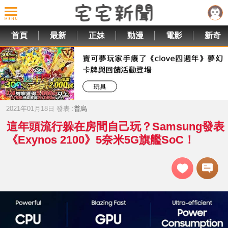
首頁
最新
正妹
動漫
電影
新奇
2021年01月18日 發表 :
普烏
這年頭流行躲在房間自己玩？Samsung發表
《Exynos 2100》5奈米5G旗艦SoC！