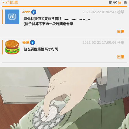
2則回應
順序:
新
│
舊
John
2021-02-22 01:02:47
檢舉
環保材質但又賣非常貴!?………………→_→
(鞋子就算不穿過一段時間也會壞
回覆
楊德
2021-02-21 17:00:06
檢舉
但也要耐磨性高才行阿
回覆