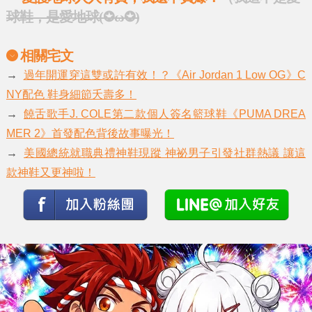
球鞋，是愛地球(✪ω✪)
相關宅文
→
過年開運穿這雙或許有效！？《Air Jordan 1 Low OG》C
NY配色 鞋身細節夭壽多！
→
饒舌歌手J. COLE第二款個人簽名籃球鞋《PUMA DREA
MER 2》首發配色背後故事曝光！
→
美國總統就職典禮神鞋現蹤 神祕男子引發社群熱議 讓這
款神鞋又更神啦！