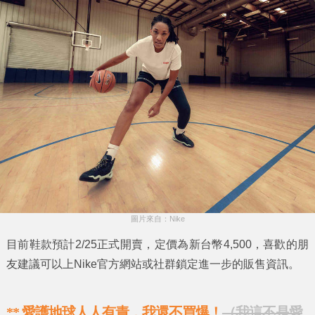
圖片來自：Nike
目前鞋款預計
2/25
正式開賣，定價為新台幣4,500，喜歡的朋
友建議可以上Nike官方網站或社群鎖定進一步的販售資訊。
**
愛護地球人人有責，我還不買爆！
（我這不是愛