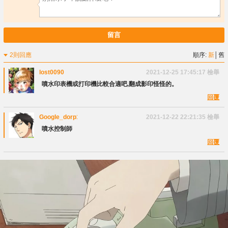
留言
2則回應
順序:
新
│
舊
lost0090
2021-12-25 17:45:17
檢舉
噴水印表機或打印機比較合適吧,翻成影印怪怪的。
回覆
Google_dorp1000
2021-12-22 22:21:35
檢舉
噴水控制師
回覆